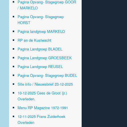
Pagina Opvang- Stagegroep GOOR
/ MARKELO
Pagina Opvang- Stagegroep
HORST
Pagina landgroep MARKELO
RP en de Kustwacht
Pagina Landgroep BLADEL
Pagina Landgroep GROESBEEK
Pagina Landgroep REUSEL
Pagina Opvang- Stagegroep BUDEL
Site info / Nieuwsbrief 23-12-2025
10-12-2025 Cees de Groot (jr.)
Overleden.
Menu RP Magazine 1972-1991
12-11-2025 Frans Zuiderhoek
Overleden