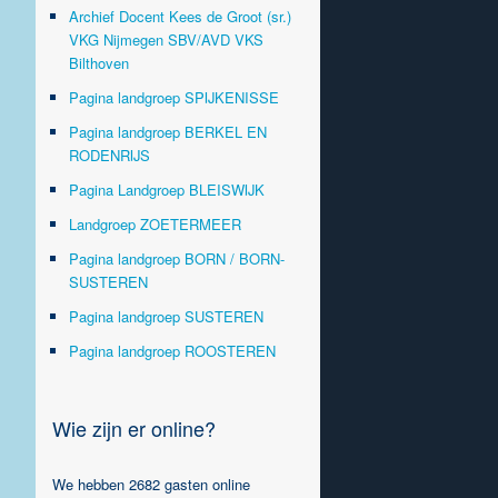
Archief Docent Kees de Groot (sr.)
VKG Nijmegen SBV/AVD VKS
Bilthoven
Pagina landgroep SPIJKENISSE
Pagina landgroep BERKEL EN
RODENRIJS
Pagina Landgroep BLEISWIJK
Landgroep ZOETERMEER
Pagina landgroep BORN / BORN-
SUSTEREN
Pagina landgroep SUSTEREN
Pagina landgroep ROOSTEREN
Wie zijn er online?
We hebben 2682 gasten online