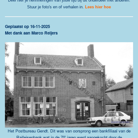
Deel hier je herinneringen van jouw tijd bij dit onderdeel met anderen.
Stuur je foto's en of verhalen in.
Lees hier hoe
G
eplaatst op 16-11-2025
Met dank aan Marco Reijers
Het Postbureau Gendt. Dit was van oorsprong een bankfiliaal van de
Raifeisenbank wat in de 70' jaren werd aangekocht door de