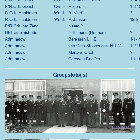
P/R.Cdt. Gendt
Owmr
Reijers F.
1-8-1
R.Cdt. Haalderen
WmrI.
A. Verdik
?
R.Cdt. Haalderen
WmrI.
P. Janssen
1987
P/R.Cdt. het Zand
..
Naam ?
..
Hfd. administratie
H.Bijmans (Herman)
?
Adm.medw.
Berensen I.H.E.
1-1-1
Adm.medw.
van Oers-Stoopendaal H.T.M.
1-2-1
Adm.medw.
Martens C.L.F.
?
Adm.medw.
Griesven-Roeffen
1-1-1
Groepsfoto('s)