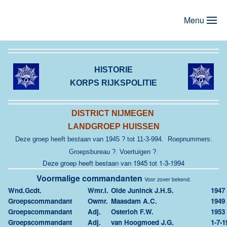
Menu
Terug naar hoofdinhoud
HISTORIE
KORPS RIJKSPOLITIE
DISTRICT NIJMEGEN
LANDGROEP HUISSEN
Deze groep heeft bestaan van 1945 ? tot 11-3-994. Roepnummers:
Groepsbureau ?. Voertuigen ?.
Deze groep heeft bestaan van 1945 tot 1-3-1994
Voormalige commandanten
Voor zover bekend.
Wnd.Gcdt.
Wmr.I.
Olde Juninck J.H.S.
1947
Groepscommandant
Owmr.
Maasdam A.C.
1949
Groepscommandant
Adj.
Osterloh F.W.
1953
Groepscommandant
Adj.
van Hoogmoed J.G.
1-7-1