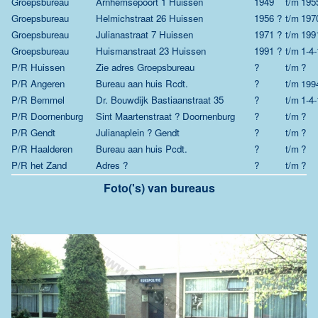
Groepsbureau
Arnhemsepoort 1 Huissen
1949
t/m
195
Groepsbureau
Helmichstraat 26 Huissen
1956 ?
t/m
197
Groepsbureau
Julianastraat 7 Huissen
1971 ?
t/m
199
Groepsbureau
Huismanstraat 23 Huissen
1991 ?
t/m
1-4
P/R Huissen
Zie adres Groepsbureau
?
t/m
?
P/R Angeren
Bureau aan huis Rcdt.
?
t/m
199
P/R Bemmel
Dr. Bouwdijk Bastiaanstraat 35
?
t/m
1-4
P/R Doornenburg
Sint Maartenstraat ? Doornenburg
?
t/m
?
P/R Gendt
Julianaplein ? Gendt
?
t/m
?
P/R Haalderen
Bureau aan huis Pcdt.
?
t/m
?
P/R het Zand
Adres ?
?
t/m
?
Foto('s) van bureaus