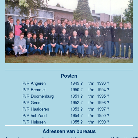
Posten
P/R Angeren
1949 ?
t/m
1993 ?
P/R Bemmel
1950 ?
t/m
1994 ?
P/R Doornenburg
1951 ?
t/m
1995 ?
P/R Gendt
1952 ?
t/m
1996 ?
P/R Haalderen
1953 ?
t/m
1997 ?
P/R het Zand
1954 ?
t/m
1950 ?
P/R Huissen
1955 ?
t/m
1999 ?
Adressen van bureaus