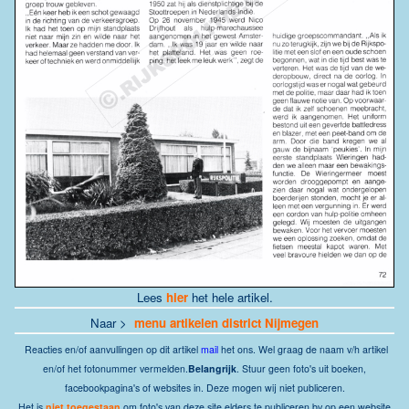
Lees
hier
het hele artikel.
Naar >
menu artikelen district Nijmegen
Reacties
en/of aanvullingen op dit artikel
mail
het ons.
Wel graag de naam v/h artikel
en/of het fotonummer vermelden.
Belangrijk
. Stuur geen foto's uit boeken,
facebookpagina's of websites in. Deze mogen wij niet publiceren.
Het is
niet toegestaan
om foto's van deze site elders te publiceren bv op een website