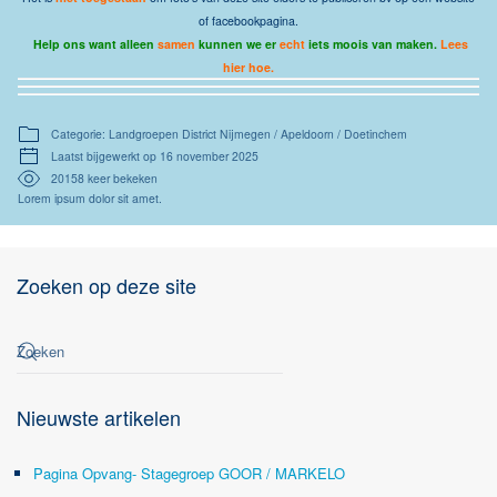
of facebookpagina.
Help ons want alleen
samen
kunnen we er
echt
iets moois van maken.
Lees
hier hoe.
Categorie: Landgroepen District Nijmegen / Apeldoorn / Doetinchem
Laatst bijgewerkt op 16 november 2025
20158 keer bekeken
Lorem ipsum dolor sit amet.
Zoeken op deze site
Nieuwste artikelen
Pagina Opvang- Stagegroep GOOR / MARKELO