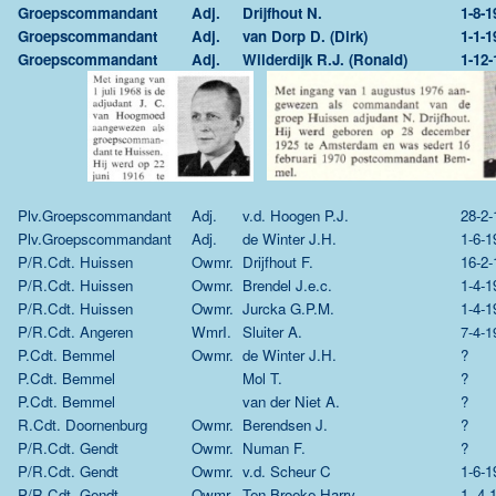
Groepscommandant
Adj.
Drijfhout N.
1-8-1
Groepscommandant
Adj.
van Dorp D. (Dirk)
1-1-1
Groepscommandant
Adj.
Wilderdijk R.J. (Ronald)
1-12-
Plv.Groepscommandant
Adj.
v.d. Hoogen P.J.
28-2-
Plv.Groepscommandant
Adj.
de Winter J.H.
1-6-1
P/R.Cdt. Huissen
Owmr.
Drijfhout F.
16-2-
P/R.Cdt. Huissen
Owmr.
Brendel J.e.c.
1-4-1
P/R.Cdt. Huissen
Owmr.
Jurcka G.P.M.
1-4-1
P/R.Cdt. Angeren
WmrI.
Sluiter A.
7-4-1
P.Cdt. Bemmel
Owmr.
de Winter J.H.
?
P.Cdt. Bemmel
Mol T.
?
P.Cdt. Bemmel
van der Niet A.
?
R.Cdt. Doornenburg
Owmr.
Berendsen J.
?
P/R.Cdt. Gendt
Owmr.
Numan F.
?
P/R.Cdt. Gendt
Owmr.
v.d. Scheur C
1-6-1
P/R.Cdt. Gendt
Owmr.
Ten Broeke Harry
1--4-