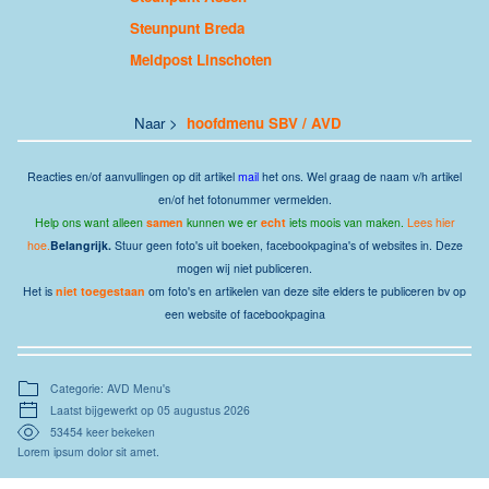
Steunpunt Breda
Meldpost Linschoten
Naar >
hoofdmenu SBV / AVD
Reacties en/of aanvullingen op dit artikel
mail
het ons.
Wel graag de naam v/h artikel
en/of het fotonummer vermelden.
Help ons want alleen
samen
kunnen we er
echt
iets moois van maken.
Lees hier
hoe.
Belangrijk.
Stuur geen foto's uit boeken, facebookpagina's of websites in. Deze
mogen wij niet publiceren.
Het is
niet toegestaan
om foto's en artikelen van deze site elders te publiceren bv op
een website of facebookpagina
Categorie: AVD Menu's
Laatst bijgewerkt op 05 augustus 2026
53454 keer bekeken
Lorem ipsum dolor sit amet.