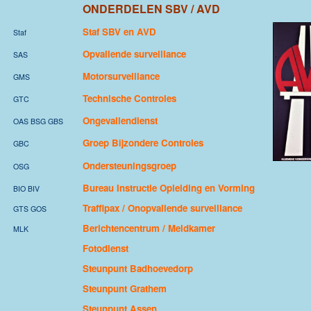
ONDERDELEN SBV / AVD
Staf SBV en AVD
Staf
Opvallende surveillance
SAS
Motorsurveillance
GMS
Technische Controles
GTC
Ongevallendienst
OAS BSG GBS
Groep Bijzondere Controles
GBC
Ondersteuningsgroep
OSG
Bureau Instructie Opleiding en Vorming
BIO BIV
Traffipax / Onopvallende surveillance
GTS GOS
Berichtencentrum / Meldkamer
MLK
Fotodienst
Steunpunt Badhoevedorp
Steunpunt Grathem
Steunpunt Assen