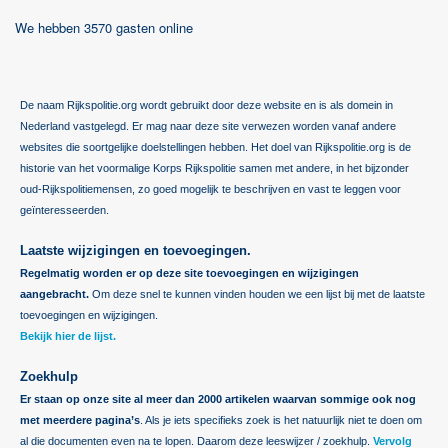
We hebben 3570 gasten online
De naam Rijkspolitie.org wordt gebruikt door deze website en is als domein in
Nederland vastgelegd. Er mag naar deze site verwezen worden vanaf andere
websites die soortgelijke doelstellingen hebben. Het doel van Rijkspolitie.org is de
historie van het voormalige Korps Rijkspolitie samen met andere, in het bijzonder
oud-Rijkspolitiemensen, zo goed mogelijk te beschrijven en vast te leggen voor
geïnteresseerden.
Laatste wijzigingen en toevoegingen.
Regelmatig worden er op deze site toevoegingen en wijzigingen
aangebracht.
Om deze snel te kunnen vinden houden we een lijst bij met de laatste
toevoegingen en wijzigingen.
Bekijk hier de lijst.
Zoekhulp
Er staan op onze site al meer dan 2000 artikelen waarvan sommige ook nog
met meerdere pagina’s
. Als je iets specifieks zoek is het natuurlijk niet te doen om
al die documenten even na te lopen. Daarom deze leeswijzer / zoekhulp.
Vervolg