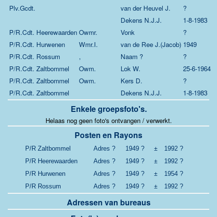
Plv.Gcdt.
van der Heuvel J.
?
Dekens N.J.J.
1-8-1983
P/R.Cdt. Heerewaarden
Owmr.
Vonk
?
P/R.Cdt. Hurwenen
Wmr.I.
van de Ree J.(Jacob)
1949
P/R.Cdt. Rossum
,
Naam ?
?
P/R.Cdt. Zaltbommel
Owm.
Lok W.
25-6-1964
P/R.Cdt. Zaltbommel
Owm.
Kers D.
?
P/R.Cdt. Zaltbommel
Dekens N.J.J.
1-8-1983
Enkele groepsfoto's.
Helaas nog geen foto's ontvangen / verwerkt.
Posten en Rayons
P/R Zaltbommel
Adres ?
1949 ?
±
1992 ?
P/R Heerewaarden
Adres ?
1949 ?
±
1992 ?
P/R Hurwenen
Adres ?
1949 ?
±
1954 ?
P/R Rossum
Adres ?
1949 ?
±
1992 ?
Adressen van bureaus