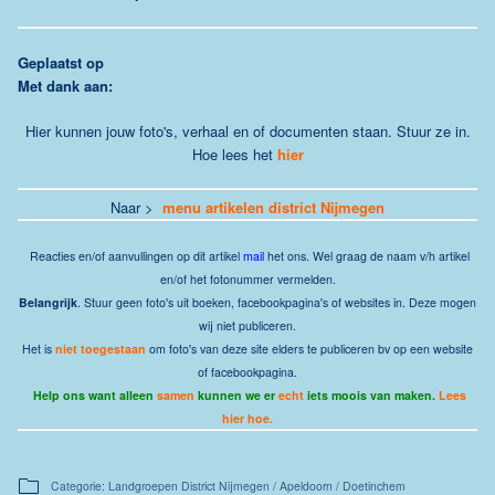
G
eplaatst op
Met dank aan:
Hier kunnen jouw foto's, verhaal en of documenten staan. Stuur ze in.
Hoe lees het
hier
Naar >
menu artikelen district Nijmegen
Reacties
en/of aanvullingen op dit artikel
mail
het ons.
Wel graag de naam v/h artikel
en/of het fotonummer vermelden.
Belangrijk
. Stuur geen foto's uit boeken, facebookpagina's of websites in. Deze mogen
wij niet publiceren.
Het is
niet toegestaan
om foto's van deze site elders te publiceren bv op een website
of facebookpagina.
Help ons want alleen
samen
kunnen we er
echt
iets moois van maken.
Lees
hier hoe.
Categorie: Landgroepen District Nijmegen / Apeldoorn / Doetinchem