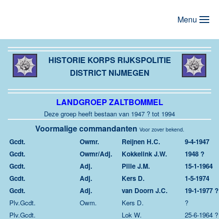
Menu
Terug naar hoofdinhoud
HISTORIE KORPS RIJKSPOLITIE
DISTRICT NIJMEGEN
LANDGROEP ZALTBOMMEL
Deze groep heeft bestaan van 1947 ? tot 1994
Voormalige commandanten
Voor zover bekend.
Gcdt.
Owmr.
Reijnen H.C.
9-4-1947
Gcdt.
Owmr/Adj.
Kokkelink J.W.
1948 ?
Gcdt.
Adj.
Pille J.M.
15-1-1964
Gcdt.
Adj.
Kers D.
1-5-1974
Gcdt.
Adj.
van Doorn J.C.
19-1-1977 ?
Plv.Gcdt.
Owm.
Kers D.
?
Plv.Gcdt.
Lok W.
25-6-1964 ?