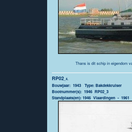
Thans is dit schip in eigendom v
RP02
_4.
Bouwjaar: 1943 Type: Bakdekkruiser
Bootnummer(s): 1946 RP02_3
Standplaats(en):
1946
Vlaardingen - 1961 