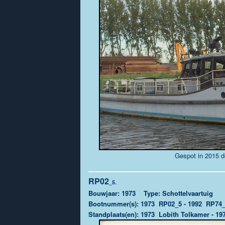
Gespot in 2015 d
RP02
_5.
Bouwjaar: 1973 Type: Schottelvaartuig
Bootnummer(s): 1973 RP02_5 - 1992 RP74_
Standplaats(en): 1973 Lobith Tolkamer - 19