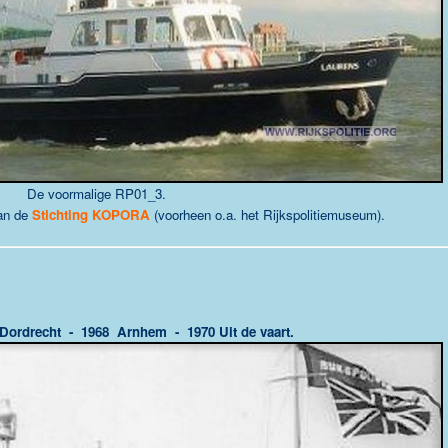
De voormalige RP01_3.
an de
Stichting KOPORA
(voorheen o.a. het Rijkspolitiemuseum).
Dordrecht - 1968 Arnhem - 1970 Uit de vaart.