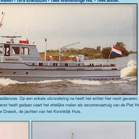
 Haven - 1979 Enkhuizen - 1989 Wemeldinge res. - 1994 afvoer.
ddenzee. Op een enkele uitzondering na heeft het echter hier nooit gevaren.
ienst heeft gedaan vaart het ettelijke malen als escortevaartuig van de Piet H
e Draeck, de jachten van het Koninklijk Huis.