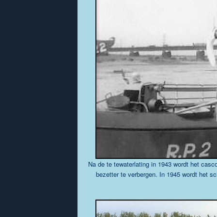
Na de te tewaterlating in 1943 wordt het casc
bezetter te verbergen. In 1945 wordt het s