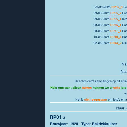
29-09-2025
RP55_3
Fot
29-09-2025
RP55_2
Fot
29-09-2025
RP55_1
Inf
28-08-2025
RP75_1
Fot
28-08-2025
RP71_1
Fot
10-06-2024
RP10_3
Fot
02
-03-2024
RP33_2
Nie
Na
Na
Reacties en/of aanvullingen op dit artik
Help ons want alleen
samen
kunnen we er
echt
iets
w
Het is
niet toegestaan
om foto's en a
Naar
RP01
_2
Bouwjaar: 1920 Type: Bakdekkruiser