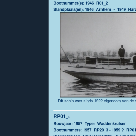
Bootnummer(s): 1946 R01_2
Standplaats(en):
1946 Arnhem - 1949 Harder
Dit schip was sinds 1922 eigendom van de s
RP01
_3
Bouwjaar: 1957 Type: Waddenkruiser
Bootnummers: 1957 RP20_3 - 1959 ? RP01_