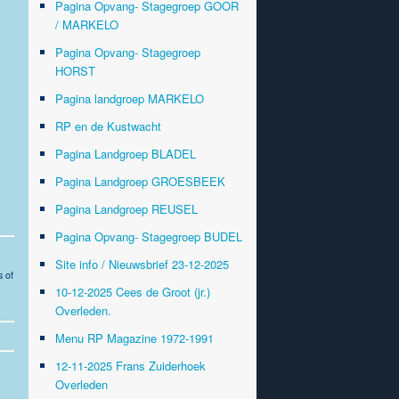
Pagina Opvang- Stagegroep GOOR
/ MARKELO
Pagina Opvang- Stagegroep
HORST
Pagina landgroep MARKELO
RP en de Kustwacht
Pagina Landgroep BLADEL
Pagina Landgroep GROESBEEK
Pagina Landgroep REUSEL
Pagina Opvang- Stagegroep BUDEL
Site info / Nieuwsbrief 23-12-2025
s of
10-12-2025 Cees de Groot (jr.)
Overleden.
Menu RP Magazine 1972-1991
12-11-2025 Frans Zuiderhoek
Overleden