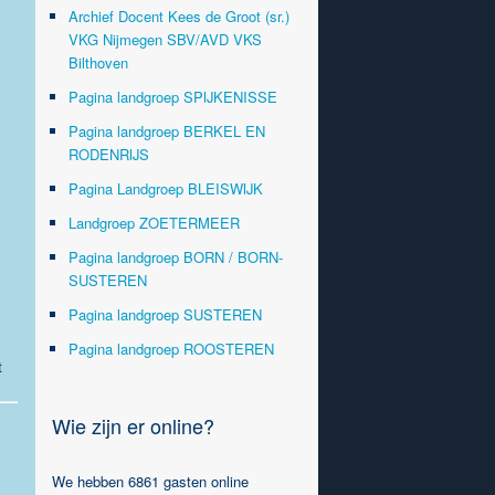
Archief Docent Kees de Groot (sr.)
VKG Nijmegen SBV/AVD VKS
Bilthoven
Pagina landgroep SPIJKENISSE
Pagina landgroep BERKEL EN
RODENRIJS
Pagina Landgroep BLEISWIJK
Landgroep ZOETERMEER
Pagina landgroep BORN / BORN-
SUSTEREN
Pagina landgroep SUSTEREN
Pagina landgroep ROOSTEREN
t
Wie zijn er online?
We hebben 6861 gasten online