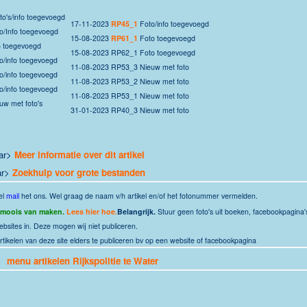
o's/info toegevoegd
17-11-2023
RP45_1
Foto/info toegevoegd
o/Info toegevoegd
15-08-2023
RP61_1
Foto toegevoegd
o toegevoegd
15-08-2023 RP62_1 Foto toegevoegd
o/info toegevoegd
11-08-2023 RP53_3 Nieuw met foto
o/info toegevoegd
11-08-2023 RP53_2 Nieuw met foto
o/info toegevoegd
11-08-2023 RP53_1 Nieuw met foto
uw met foto's
31-01-2023 RP40_3 Nieuw met foto
ar>
Meer informatie over dit artikel
ar>
Zoekhulp voor grote bestanden
el
mail
het ons.
Wel graag de naam v/h artikel en/of het fotonummer vermelden.
 moois van maken.
Lees hier hoe.
Belangrijk.
Stuur geen foto's uit boeken, facebookpagina'
ebsites in. Deze mogen wij niet publiceren.
rtikelen van deze site elders te publiceren bv op een website of facebookpagina
 >
menu artikelen Rijkspolitie te Water