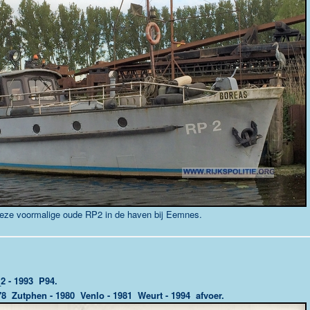
eze voormalige oude RP2 in de haven bij Eemnes.
2 - 1993 P94.
78 Zutphen - 1980 Venlo - 1981 Weurt - 1994 afvoer.