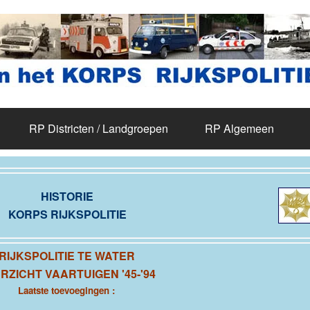
RP Districten / Landgroepen
RP Algemeen
HISTORIE
KORPS RIJKSPOLITIE
RIJKSPOLITIE TE WATER
RZICHT VAARTUIGEN '45-'94
Laatste toevoegingen :