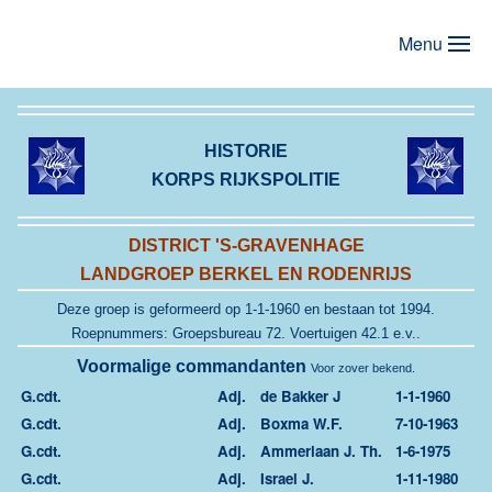
Menu
Terug naar hoofdinhoud
HISTORIE
KORPS RIJKSPOLITIE
DISTRICT 'S-GRAVENHAGE
LANDGROEP BERKEL EN RODENRIJS
Deze groep is geformeerd op 1-1-1960 en
bestaan tot 1994.
Roepnummers: Groepsbureau 72. Voertuigen 42.1 e.v..
Voormalige commandanten
Voor zover bekend.
G.cdt.
Adj.
de Bakker J
1-1-1960
G.cdt.
Adj.
Boxma W.F.
7-10-1963
G.cdt.
Adj.
Ammerlaan J. Th.
1-6-1975
G.cdt.
Adj.
Israel J.
1-11-1980