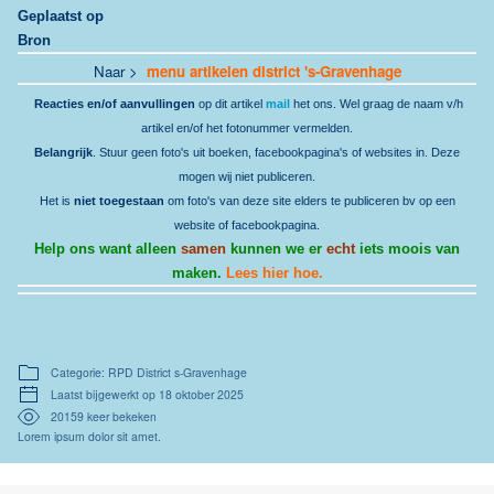
Geplaatst op
Bron
Naar >
menu artikelen district 's-Gravenhage
Reacties en/of aanvullingen
op dit artikel
mail
het ons. Wel graag de naam v/h
artikel en/of het fotonummer vermelden.
Belangrijk
. Stuur geen foto's uit boeken, facebookpagina's of websites in. Deze
mogen wij niet publiceren.
Het is
niet toegestaan
om foto's van deze site elders te publiceren bv op een
website of facebookpagina.
Help ons want alleen
samen
kunnen we er
echt
iets moois van
maken.
Lees hier hoe.
Categorie: RPD District s-Gravenhage
Laatst bijgewerkt op 18 oktober 2025
20159 keer bekeken
Lorem ipsum dolor sit amet.