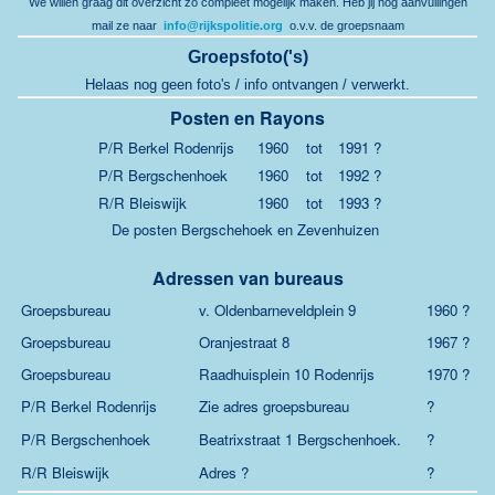
We willen graag dit overzicht zo compleet mogelijk maken. Heb jij nog aanvullingen
mail ze naar
info@rijkspolitie.org
o.v.v. de groepsnaam
Groepsfoto('s)
Helaas nog geen foto's / info ontvangen / verwerkt.
Posten en Rayons
P/R Berkel Rodenrijs
1960
tot
1991 ?
P/R Bergschenhoek
1960
tot
1992 ?
R/R Bleiswijk
1960
tot
1993 ?
De posten Bergschehoek en Zevenhuizen
Adressen van bureaus
Groepsbureau
v. Oldenbarneveldplein 9
1960 ?
Groepsbureau
Oranjestraat 8
1967 ?
Groepsbureau
Raadhuisplein 10 Rodenrijs
1970 ?
P/R Berkel Rodenrijs
Zie adres groepsbureau
?
P/R Bergschenhoek
Beatrixstraat 1 Bergschenhoek.
?
R/R Bleiswijk
Adres ?
?