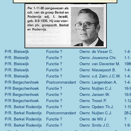
P/R. Bleiswijk
Functie ?
Owmr.
de Visser C.
1-4
P/R. Bleiswijk
Functie ?
Owmr.
Jouwsma Chr.
1-1
P/R. Bleiswijk
Functie ?
Owmr.
van Deventer M.
198
P/R. Bleiswijk
Functie ?
Owmr.
Nieuwpoort B.
1-4
P/R. Bleiswijk
Functie ?
Owmr.
v.d. Zalm J.C.W.
1-4
P/R Bergschenhoek
Postcommandant
Owmr.
Langendoen A.
1-4
P/R Bergschenhoek
Functie ?
Owmr.
Nuijten C.J.
16-
P/R Bergschenhoek
Functie ?
Owmr.
Jansen W.
16-
P/R Bergschenhoek
Functie ?
Owmr.
Troost P.
1-1
P/R. Berkel Rodenrijs
Functie ?
Owmr.
Opdam Th.J.
1-1
P/R. Berkel Rodenrijs
Postcommandant
Owmr.
Nuijten C.J.
28-
P/R. Berkel Rodenrijs
Functie ?
Owmr.
de Wit J
?
P/R. Berkel Rodenrijs
Functie ?
Owmr.
Smits J.C.
1-9