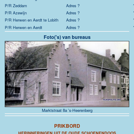
P/R Zeddam
Adres ?
P/R Azewijn
Adres ?
P/R Herwen en Aerdt te Lobith
Adres ?
P/R Herwen en Aerdt
Adres ?
Foto('s) van bureaus
Marktstraat 8a 's-Heerenberg
PRIKBORD
HERINNERINGEN UIT DE OUDE SCHOENENDOOS