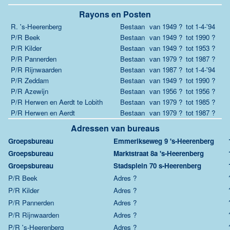
Rayons en Posten
R. 's-Heerenberg
Bestaan
van
1949 ?
tot
1-4-'94
P/R Beek
Bestaan
van
1949 ?
tot
1990 ?
P/R Kilder
Bestaan
van
1949 ?
tot
1953 ?
P/R Pannerden
Bestaan
van
1979 ?
tot
1987 ?
P/R Rijnwaarden
Bestaan
van
1987 ?
tot
1-4-'94
P/R Zeddam
Bestaan
van
1949 ?
tot
1990 ?
P/R Azewijn
Bestaan
van
1956 ?
tot
1956 ?
P/R Herwen en Aerdt te Lobith
Bestaan
van
1979 ?
tot
1985 ?
P/R Herwen en Aerdt
Bestaan
van
1979 ?
tot
1987 ?
Adressen van bureaus
Groepsbureau
Emmerikseweg 9 's-Heerenberg
Groepsbureau
Marktstraat 8a 's-Heerenberg
Groepsbureau
Stadsplein 70 s-Heerenberg
P/R Beek
Adres ?
P/R Kilder
Adres ?
P/R Pannerden
Adres ?
P/R Rijnwaarden
Adres ?
P/R 's-Heerenberg
Adres ?