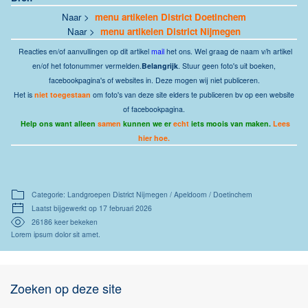
Naar >
menu artikelen District Doetinchem
Naar >
menu artikelen District Nijmegen
Reacties
en/of aanvullingen op dit artikel
mail
het ons.
Wel graag de naam v/h artikel
en/of het fotonummer vermelden.
Belangrijk
. Stuur geen foto's uit boeken,
facebookpagina's of websites in. Deze mogen wij niet publiceren.
Het is
niet toegestaan
om foto's van deze site elders te publiceren bv op een website
of facebookpagina.
Help ons want alleen
samen
kunnen we er
echt
iets moois van maken.
Lees
hier hoe.
Categorie: Landgroepen District Nijmegen / Apeldoorn / Doetinchem
Laatst bijgewerkt op 17 februari 2026
26186 keer bekeken
Lorem ipsum dolor sit amet.
Zoeken op deze site