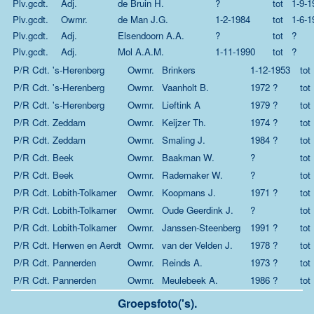
Plv.gcdt.
Adj.
de Bruin H.
?
tot
1-9-1
Plv.gcdt.
Owmr.
de Man J.G.
1-2-1984
tot
1-6-1
Plv.gcdt.
Adj.
Elsendoorn A.A.
?
tot
?
Plv.gcdt.
Adj.
Mol A.A.M.
1-11-1990
tot
?
P/R Cdt. 's-Herenberg
Owmr.
Brinkers
1-12-1953
tot
P/R Cdt. 's-Herenberg
Owmr.
Vaanholt B.
1972 ?
tot
P/R Cdt. 's-Herenberg
Owmr.
Lieftink A
1979 ?
tot
P/R Cdt. Zeddam
Owmr.
Keijzer Th.
1974 ?
tot
P/R Cdt. Zeddam
Owmr.
Smaling J.
1984 ?
tot
P/R Cdt. Beek
Owmr.
Baakman W.
?
tot
P/R Cdt. Beek
Owmr.
Rademaker W.
?
tot
P/R Cdt. Lobith-Tolkamer
Owmr.
Koopmans J.
1971 ?
tot
P/R Cdt. Lobith-Tolkamer
Owmr.
Oude Geerdink J.
?
tot
P/R Cdt. Lobith-Tolkamer
Owmr.
Janssen-Steenberg
1991 ?
tot
P/R Cdt. Herwen en Aerdt
Owmr.
van der Velden J.
1978 ?
tot
P/R Cdt. Pannerden
Owmr.
Reinds A.
1973 ?
tot
P/R Cdt. Pannerden
Owmr.
Meulebeek A.
1986 ?
tot
Groepsfoto('s).