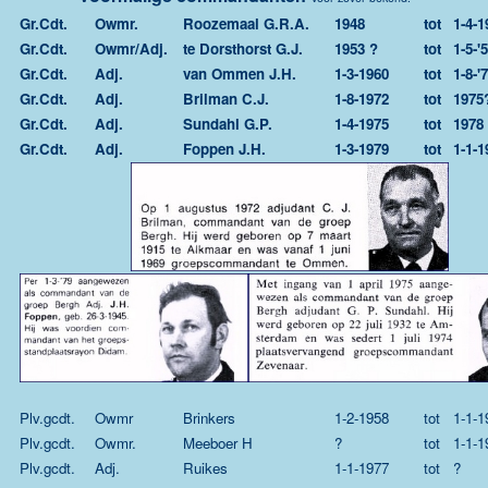
Gr.Cdt.
Owmr.
Roozemaal G.R.A.
1948
tot
1-4-1
Gr.Cdt.
Owmr/Adj.
te Dorsthorst G.J.
1953 ?
tot
1-5-'
Gr.Cdt.
Adj.
van Ommen J.H.
1-3-1960
tot
1-8-'
Gr.Cdt.
Adj.
Brilman C.J.
1-8-1972
tot
1975
Gr.Cdt.
Adj.
Sundahl G.P.
1-4-1975
tot
1978
Gr.Cdt.
Adj.
Foppen J.H.
1-3-1979
tot
1-1-1
Plv.gcdt.
Owmr
Brinkers
1-2-1958
tot
1-1-1
Plv.gcdt.
Owmr.
Meeboer H
?
tot
1-1-1
Plv.gcdt.
Adj.
Ruikes
1-1-1977
tot
?