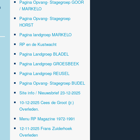
Pagina Opvang- Stagegroep GOOR
n
/ MARKELO
Pagina Opvang- Stagegroep
HORST
Pagina landgroep MARKELO
RP en de Kustwacht
Pagina Landgroep BLADEL
Pagina Landgroep GROESBEEK
Pagina Landgroep REUSEL
Pagina Opvang- Stagegroep BUDEL
Site info / Nieuwsbrief 23-12-2025
10-12-2025 Cees de Groot (jr.)
Overleden.
Menu RP Magazine 1972-1991
12-11-2025 Frans Zuiderhoek
Overleden