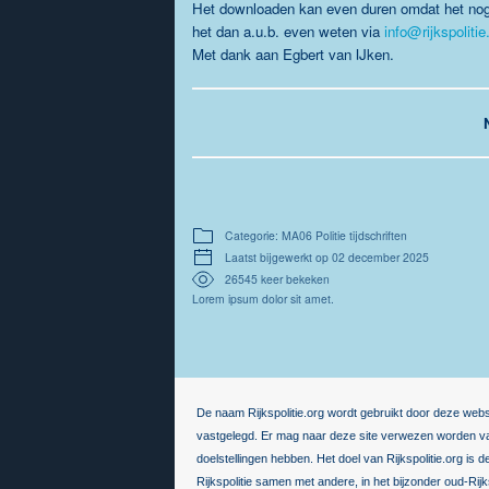
Het downloaden kan even duren omdat het nogal 
het dan a.u.b. even weten via
info@rijkspolitie
Met dank aan Egbert van IJken.
Categorie: MA06 Politie tijdschriften
Laatst bijgewerkt op 02 december 2025
26545 keer bekeken
Lorem ipsum dolor sit amet.
De naam Rijkspolitie.org wordt gebruikt door deze webs
vastgelegd. Er mag naar deze site verwezen worden van
doelstellingen hebben. Het doel van Rijkspolitie.org is 
Rijkspolitie samen met andere, in het bijzonder oud-Rij