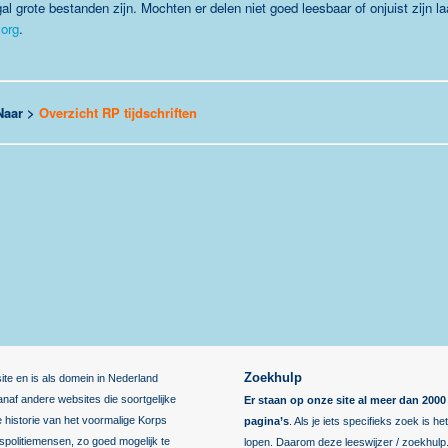
grote bestanden zijn. Mochten er delen niet goed leesbaar of onjuist zijn la
.org
.
Naar >
Overzicht RP tijdschriften
Zoekhulp
ite en is als domein in Nederland
af andere websites die soortgelijke
Er staan op onze site al meer dan 20
de historie van het voormalige Korps
pagina’s
. Als je iets specifieks zoek is h
kspolitiemensen, zo goed mogelijk te
lopen. Daarom deze leeswijzer / zoekhulp