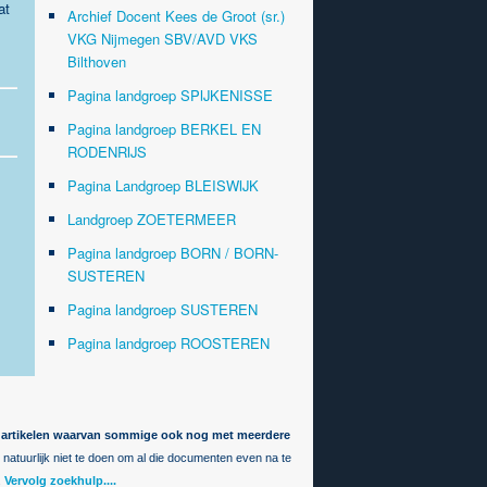
at
Archief Docent Kees de Groot (sr.)
VKG Nijmegen SBV/AVD VKS
Bilthoven
Pagina landgroep SPIJKENISSE
Pagina landgroep BERKEL EN
RODENRIJS
Pagina Landgroep BLEISWIJK
Landgroep ZOETERMEER
Pagina landgroep BORN / BORN-
SUSTEREN
Pagina landgroep SUSTEREN
Pagina landgroep ROOSTEREN
00 artikelen waarvan sommige ook nog met meerdere
et natuurlijk niet te doen om al die documenten even na te
.
Vervolg zoekhulp....