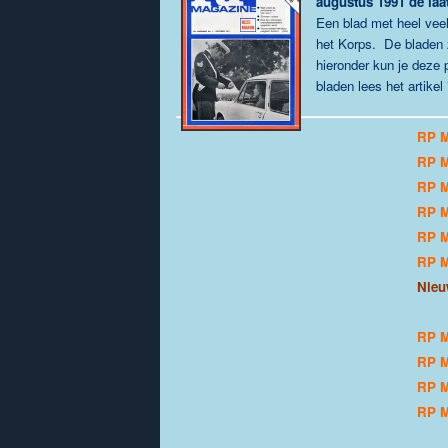
augustus 1991 de laat
Een blad met heel veel
het Korps. De bladen z
hieronder kun je deze
bladen lees het artikel
RP M
RP M
RP M
RP M
RP M
RP M
Nieu
RP M
RP M
RP M
RP M