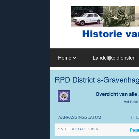
Terug naar hoofdinhoud
Home
Landelijke diensten
RPD District s-Gravenha
Overzicht van alle 
Het laatst
AANPASSINGSDATUM
TITE
25 FEBRUARI 2026
Pagi