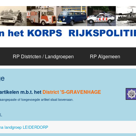
RP Districten / Landgroepen
RP Algemeen
ge
artikelen m.b.t.
het
District 'S-GRAVENHAGE
 aangepaste of toegevoegde artikel staat bovenaan.
L
na landgroep LEIDERDORP