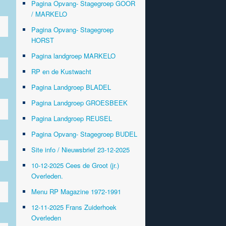
Pagina Opvang- Stagegroep GOOR
/ MARKELO
Pagina Opvang- Stagegroep
HORST
Pagina landgroep MARKELO
RP en de Kustwacht
Pagina Landgroep BLADEL
Pagina Landgroep GROESBEEK
Pagina Landgroep REUSEL
Pagina Opvang- Stagegroep BUDEL
Site info / Nieuwsbrief 23-12-2025
10-12-2025 Cees de Groot (jr.)
Overleden.
Menu RP Magazine 1972-1991
12-11-2025 Frans Zuiderhoek
Overleden