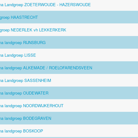
ina Landgroep ZOETERWOUDE - HAZERSWOUDE
dgroep HAASTRECHT
dgroep NEDERLEK vh LEKKERKERK
na landgroep RIJNSBURG
na Landgroep LISSE
ina landgroep ALKEMADE / ROELOFARENDSVEEN
na Landgroep SASSENHEIM
na landgroep OUDEWATER
ina landgroep NOORDWIJKERHOUT
na landgroep BODEGRAVEN
na landgroep BOSKOOP