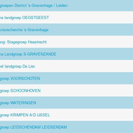
groepen District 's-Gravenhage / Leiden
na landgroep OEGSTGEEST
rictsrecherche 's-Gravenhage
ng- Stagegroep Haastrecht
ina Landgroep S-GRAVENZANDE
ef landgroep De Lier.
dgroep VOORSCHOTEN
dgroep SCHOONHOVEN
dgroep WATERINGEN
groep KRIMPEN A/D IJSSEL
dgroep LEIDSCHENDAM LEIDSENDAM