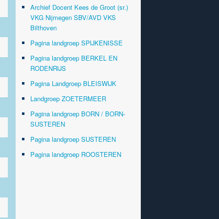
Archief Docent Kees de Groot (sr.)
VKG Nijmegen SBV/AVD VKS
Bilthoven
Pagina landgroep SPIJKENISSE
Pagina landgroep BERKEL EN
RODENRIJS
Pagina Landgroep BLEISWIJK
Landgroep ZOETERMEER
Pagina landgroep BORN / BORN-
SUSTEREN
Pagina landgroep SUSTEREN
Pagina landgroep ROOSTEREN