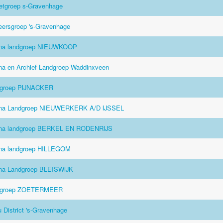
etgroep s-Gravenhage
eersgroep 's-Gravenhage
na landgroep NIEUWKOOP
na en Archief Landgroep Waddinxveen
groep PIJNACKER
na Landgroep NIEUWERKERK A/D IJSSEL
na landgroep BERKEL EN RODENRIJS
na landgroep HILLEGOM
na Landgroep BLEISWIJK
dgroep ZOETERMEER
 District 's-Gravenhage