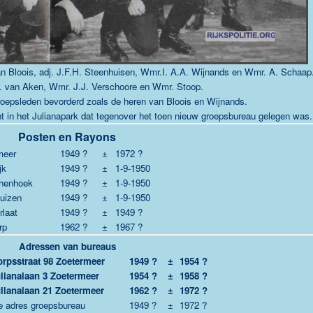
n Bloois, adj. J.F.H. Steenhuisen, Wmr.I. A.A. Wijnands en Wmr. A. Schaap
 van Aken, Wmr. J.J. Verschoore en Wmr. Stoop.
groepsleden bevorderd zoals de heren van Bloois en Wijnands.
 in het Julianapark dat tegenover het toen nieuw groepsbureau gelegen was.
Posten en Rayons
meer
1949 ?
±
1972 ?
jk
1949 ?
±
1-9-1950
henhoek
1949 ?
±
1-9-1950
uizen
1949 ?
±
1-9-1950
laat
1949 ?
±
1949 ?
rp
1962 ?
±
1967 ?
Adressen van bureaus
rpsstraat 98 Zoetermeer
1949 ?
±
1954 ?
lianalaan 3 Zoetermeer
1954 ?
±
1958 ?
lianalaan 21 Zoetermeer
1962 ?
±
1972 ?
e adres groepsbureau
1949 ?
±
1972 ?