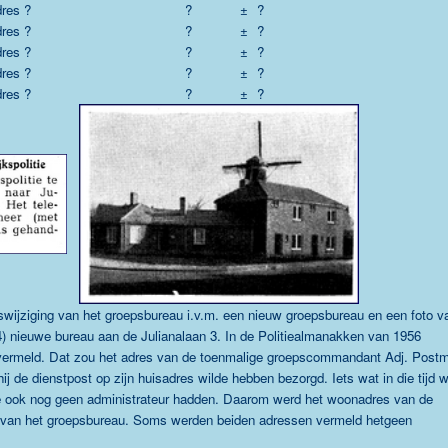
res ?
?
±
?
res ?
?
±
?
res ?
?
±
?
res ?
?
±
?
res ?
?
±
?
eswijziging van het groepsbureau i.v.m. een nieuw groepsbureau en een foto v
) nieuwe bureau aan de Julianalaan 3. In de Politiealmanakken van 1956
 vermeld. Dat zou het adres van de toenmalige groepscommandant Adj. Post
j de dienstpost op zijn huisadres wilde hebben bezorgd. Iets wat in die tijd w
ie ook nog geen administrateur hadden. D
aarom werd het woonadres van de
 van het groepsbureau. Soms werden beiden adressen vermeld hetgeen