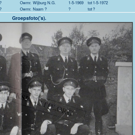
?
Owmr.
Wijburg N.G.
1-5-1969
tot
1-5-1972
?
Owmr.
Naam ?
?
tot
?
Groepsfoto('s).