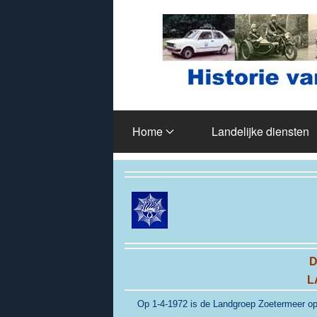
Terug naar hoofdinhoud
Home
Landelijke diensten
D
L
Op 1-4
-1972 is de Landgroep Zoetermeer o