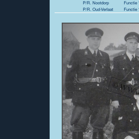
P/R. Nootdorp
Functie 
P/R. Oud-Verlaat
Functie 