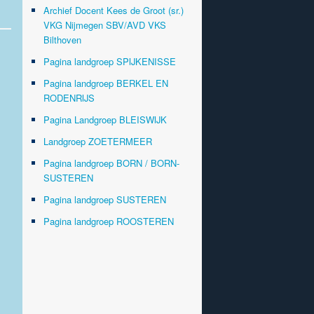
Archief Docent Kees de Groot (sr.)
VKG Nijmegen SBV/AVD VKS
Bilthoven
Pagina landgroep SPIJKENISSE
Pagina landgroep BERKEL EN
RODENRIJS
Pagina Landgroep BLEISWIJK
Landgroep ZOETERMEER
Pagina landgroep BORN / BORN-
SUSTEREN
Pagina landgroep SUSTEREN
Pagina landgroep ROOSTEREN