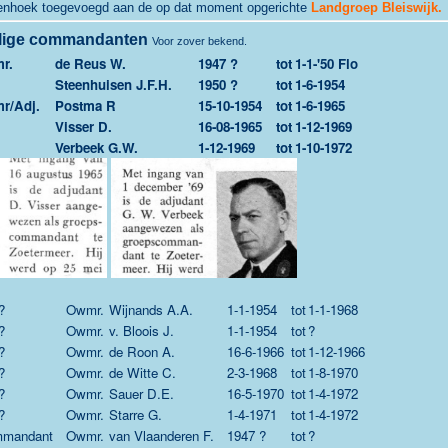
henhoek toegevoegd aan de op dat moment opgerichte
Landgroep Bleiswijk.
lige commandanten
Voor zover bekend.
r.
de Reus W.
1947 ?
tot
1-1-'50 Flo
Steenhuisen J.F.H.
1950 ?
tot
1-6-1954
r/Adj.
Postma R
15-10-1954
tot
1-6-1965
Visser D.
16-08-1965
tot
1-12-1969
Verbeek G.W.
1-12-1969
tot
1-10-1972
?
Owmr.
Wijnands A.A.
1-1-1954
tot
1-1-1968
?
Owmr.
v. Bloois J.
1-1-1954
tot
?
?
Owmr.
de Roon A.
16-6-1966
tot
1-12-1966
?
Owmr.
de Witte C.
2-3-1968
tot
1-8-1970
?
Owmr.
Sauer D.E.
16-5-1970
tot
1-4-1972
?
Owmr.
Starre G.
1-4-1971
tot
1-4-1972
mmandant
Owmr.
van Vlaanderen F.
1947 ?
tot
?