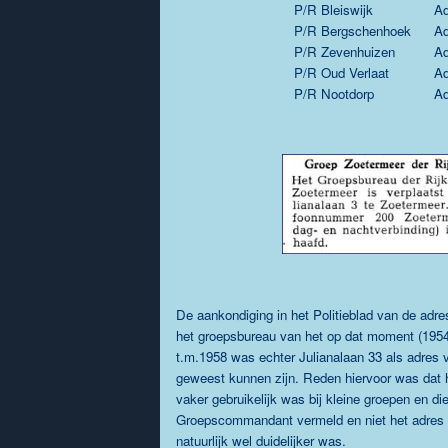
P/R Bleiswijk
Ad
P/R Bergschenhoek
Ad
P/R Zevenhuizen
Ad
P/R Oud Verlaat
Ad
P/R Nootdorp
Ad
De aankondiging in het Politieblad van de adr
het groepsbureau van het op dat moment (1954
t.m.1958 was echter Julianalaan 33 als adres
geweest kunnen zijn. Reden hiervoor was dat hi
vaker gebruikelijk was bij kleine groepen en d
Groepscommandant vermeld en niet het adres
natuurlijk wel duidelijker was.