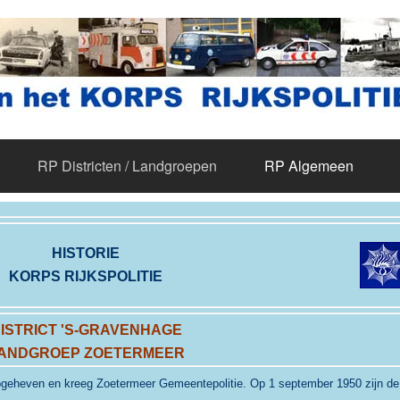
RP Districten / Landgroepen
RP Algemeen
HISTORIE
KORPS RIJKSPOLITIE
ISTRICT 'S-GRAVENHAGE
ANDGROEP ZOETERMEER
pgeheven en kreeg Zoetermeer Gemeentepolitie. Op
1 september 1950 zijn de