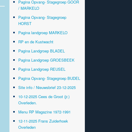
Pagina Opvang- Stagegroep GOOR
/ MARKELO
Pagina Opvang- Stagegroep
HORST
Pagina landgroep MARKELO
RP en de Kustwacht
Pagina Landgroep BLADEL
Pagina Landgroep GROESBEEK
Pagina Landgroep REUSEL
Pagina Opvang- Stagegroep BUDEL
Site info / Nieuwsbrief 23-12-2025
10-12-2025 Cees de Groot (jr.)
Overleden.
Menu RP Magazine 1972-1991
12-11-2025 Frans Zuiderhoek
Overleden