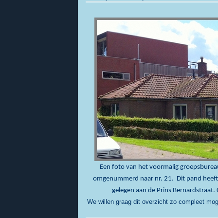
Een foto van het voormalig groepsburea
omgenummerd naar nr. 21. Dit pand heeft 
gelegen aan de Prins Bernardstraat.
We willen graag dit overzicht zo compleet mog