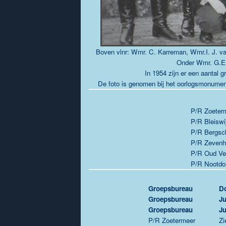
Boven vlnr: Wmr. C. Karreman, Wmr.I. J. va
Onder Wmr. G.E.
In 1954 zijn er een aantal 
De foto is genomen bij het oorlogsmonument
P/R Zoeter
P/R Bleiswi
P/R Bergsc
P/R Zevenh
P/R Oud Ver
P/R Nootdo
Groepsbureau
Do
Groepsbureau
Ju
Groepsbureau
Ju
P/R Zoetermeer
Zi