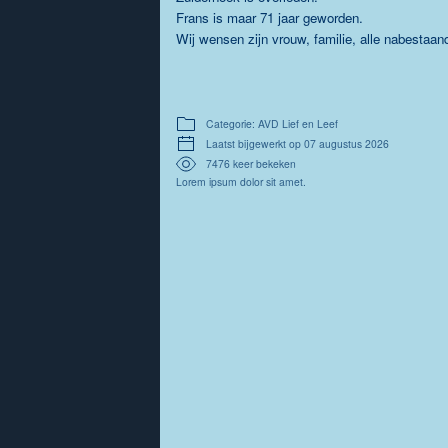
Frans is maar 71 jaar geworden.
Wij wensen zijn vrouw, familie, alle nabestaan
Categorie: AVD Lief en Leef
Laatst bijgewerkt op 07 augustus 2026
7476 keer bekeken
Lorem ipsum dolor sit amet.