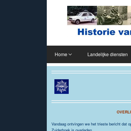
Terug naar hoofdinhoud
Home
Landelijke diensten
OVERLI
Vandaag ontvingen we het trieste bericht da
Zuiderhoek is overleden.