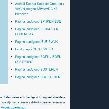
Archief Docent Kees de Groot (sr.)
VKG Nijmegen SBV/AVD VKS
Bilthoven
Pagina landgroep SPIJKENISSE
Pagina landgroep BERKEL EN
RODENRIJS
Pagina Landgroep BLEISWIJK
Landgroep ZOETERMEER
Pagina landgroep BORN / BORN-
SUSTEREN
Pagina landgroep SUSTEREN
Pagina landgroep ROOSTEREN
00 artikelen waarvan sommige ook nog met meerdere
et natuurlijk niet te doen om al die documenten even na te
.
Vervolg zoekhulp....