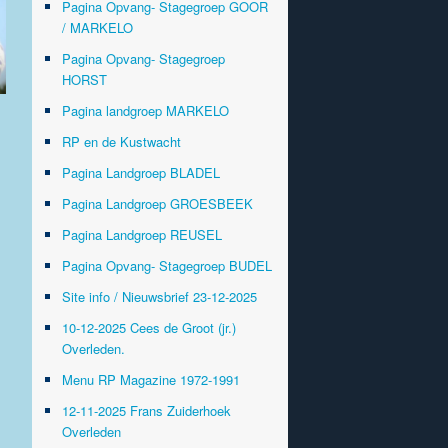
Pagina Opvang- Stagegroep GOOR
/ MARKELO
Pagina Opvang- Stagegroep
HORST
Pagina landgroep MARKELO
RP en de Kustwacht
Pagina Landgroep BLADEL
Pagina Landgroep GROESBEEK
Pagina Landgroep REUSEL
Pagina Opvang- Stagegroep BUDEL
Site info / Nieuwsbrief 23-12-2025
10-12-2025 Cees de Groot (jr.)
Overleden.
Menu RP Magazine 1972-1991
12-11-2025 Frans Zuiderhoek
Overleden