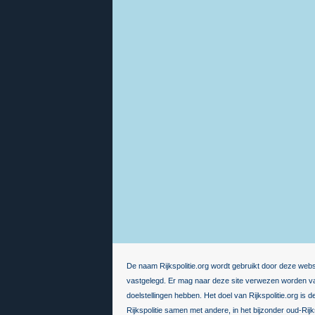
De naam Rijkspolitie.org wordt gebruikt door deze webs
vastgelegd. Er mag naar deze site verwezen worden van
doelstellingen hebben. Het doel van Rijkspolitie.org is 
Rijkspolitie samen met andere, in het bijzonder oud-Rij