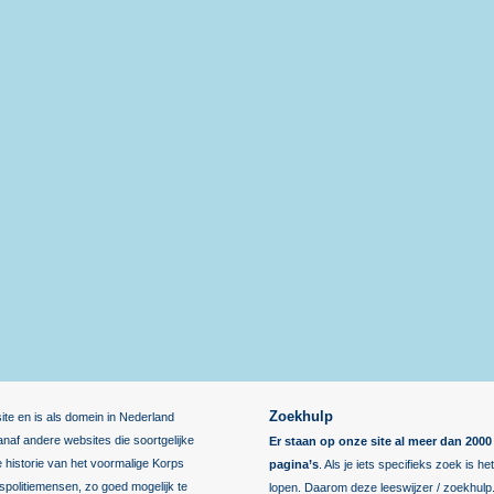
Zoekhulp
ite en is als domein in Nederland
af andere websites die soortgelijke
Er staan op onze site al meer dan 20
de historie van het voormalige Korps
pagina’s
. Als je iets specifieks zoek is h
kspolitiemensen, zo goed mogelijk te
lopen. Daarom deze leeswijzer / zoekhulp