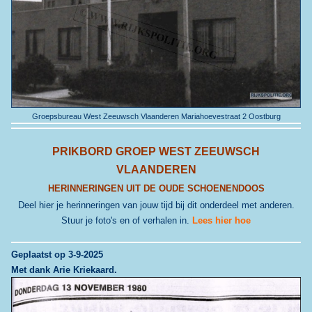
Groepsbureau West Zeeuwsch Vlaanderen Mariahoevestraat 2 Oostburg
PRIKBORD GROEP
WEST ZEEUWSCH
VLAANDEREN
HERINNERINGEN UIT DE OUDE SCHOENENDOOS
Deel hier je herinneringen van jouw tijd bij dit onderdeel met anderen.
Stuur je foto's en of verhalen in.
Lees hier hoe
G
eplaatst op 3-9-2025
.
Met dank Arie Kriekaard