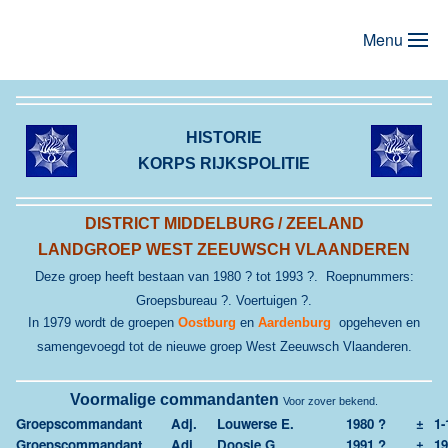
Menu
Terug naar hoofdinhoud
HISTORIE
KORPS RIJKSPOLITIE
DISTRICT MIDDELBURG / ZEELAND
LANDGROEP
WEST ZEEUWSCH VLAANDEREN
Deze groep heeft bestaan van 1980 ? tot 1993 ?. Roepnummers:
Groepsbureau ?. Voertuigen ?.
In 1979 wordt de groepen
Oostburg
en
Aardenburg
opgeheven en
samengevoegd tot de nieuwe groep West Zeeuwsch Vlaanderen.
Voormalige commandanten
Voor zover bekend.
Groepscommandant
Adj.
Louwerse E.
1980 ?
±
1-
Groepscommandant
Adj.
Doosje G.
1991 ?
±
19