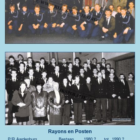
Rayons en Posten
P/R Aardenburg
Bestaan
1980 ?
tot
1990 ?