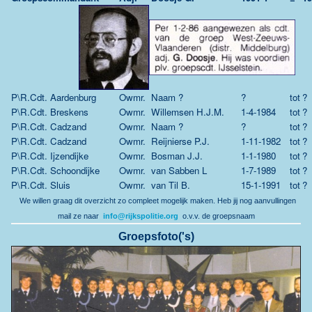
P\R.Cdt. Aardenburg
Owmr.
Naam ?
?
tot
?
P\R.Cdt. Breskens
Owmr.
Willemsen H.J.M.
1-4-1984
tot
?
P\R.Cdt. Cadzand
Owmr.
Naam ?
?
tot
?
P\R.Cdt. Cadzand
Owmr.
Reijnierse P.J.
1-11-1982
tot
?
P\R.Cdt. Ijzendijke
Owmr.
Bosman J.J.
1-1-1980
tot
?
P\R.Cdt. Schoondijke
Owmr.
van Sabben L
1-7-1989
tot
?
P\R.Cdt. Sluis
Owmr.
van Til B.
15-1-1991
tot
?
We willen graag dit overzicht zo compleet mogelijk maken.
Heb jij nog aanvullingen
mail ze naar
info@rijkspolitie.org
o.v.v. de groepsnaam
Groepsfoto('s)