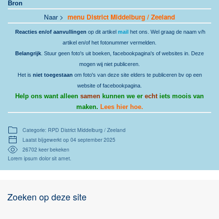
Bron
Naar >
menu District Middelburg / Zeeland
Reacties en/of aanvullingen
op dit artikel
mail
het ons. Wel graag de naam v/h
artikel en/of het fotonummer vermelden.
Belangrijk
. Stuur geen foto's uit boeken, facebookpagina's of websites in. Deze
mogen wij niet publiceren.
Het is
niet toegestaan
om foto's van deze site elders te publiceren bv op een
website of facebookpagina.
Help ons want alleen
samen
kunnen we er
echt
iets moois van
maken.
Lees hier hoe.
Categorie: RPD District Middelburg / Zeeland
Laatst bijgewerkt op 04 september 2025
26702 keer bekeken
Lorem ipsum dolor sit amet.
Zoeken op deze site