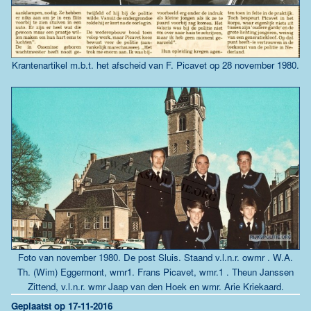
Krantenartikel m.b.t. het afscheid van F. Picavet op 28 november 1980.
Foto van november 1980. De post Sluis. Staand v.l.n.r. owmr . W.A.
Th. (Wim) Eggermont, wmr1. Frans Picavet, wmr.1 . Theun Janssen
Zittend, v.l.n.r. wmr Jaap van den Hoek en wmr. Arie Kriekaard.
Geplaatst op 17-11-2016