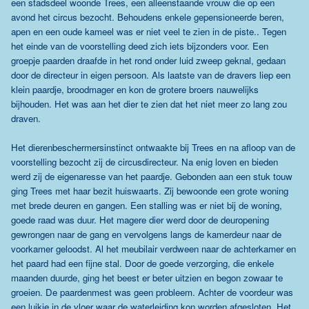
een stadsdeel woonde Trees, een alleenstaande vrouw die op een
avond het circus bezocht. Behoudens enkele gepensioneerde beren,
apen en een oude kameel was er niet veel te zien in de piste.. Tegen
het einde van de voorstelling deed zich iets bijzonders voor. Een
groepje paarden draafde in het rond onder luid zweep geknal, gedaan
door de directeur in eigen persoon. Als laatste van de dravers liep een
klein paardje, broodmager en kon de grotere broers nauwelijks
bijhouden. Het was aan het dier te zien dat het niet meer zo lang zou
draven.
Het dierenbeschermersinstinct ontwaakte bij Trees en na afloop van de
voorstelling bezocht zij de circusdirecteur. Na enig loven en bieden
werd zij de eigenaresse van het paardje. Gebonden aan een stuk touw
ging Trees met haar bezit huiswaarts. Zij bewoonde een grote woning
met brede deuren en gangen. Een stalling was er niet bij de woning,
goede raad was duur. Het magere dier werd door de deuropening
gewrongen naar de gang en vervolgens langs de kamerdeur naar de
voorkamer geloodst. Al het meubilair verdween naar de achterkamer en
het paard had een fijne stal. Door de goede verzorging, die enkele
maanden duurde, ging het beest er beter uitzien en begon zowaar te
groeien. De paardenmest was geen probleem. Achter de voordeur was
een luikje in de vloer waar de waterleiding kon worden afgesloten. Het