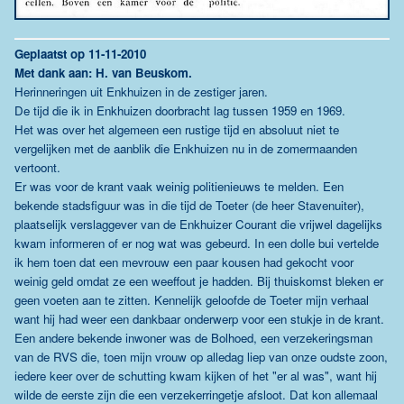
Geplaatst op 11-11-2010
Met dank aan: H. van Beuskom.
Herinneringen uit Enkhuizen in de zestiger jaren.
De tijd die ik in Enkhuizen doorbracht lag tussen 1959 en 1969.
Het was over het algemeen een rustige tijd en absoluut niet te
vergelijken met de aanblik die Enkhuizen nu in de zomermaanden
vertoont.
Er was voor de krant vaak weinig politienieuws te melden. Een
bekende stadsfiguur was in die tijd de Toeter (de heer Stavenuiter),
plaatselijk verslaggever van de Enkhuizer Courant die vrijwel dagelijks
kwam informeren of er nog wat was gebeurd. In een dolle bui vertelde
ik hem toen dat een mevrouw een paar kousen had gekocht voor
weinig geld omdat ze een weeffout je hadden. Bij thuiskomst bleken er
geen voeten aan te zitten. Kennelijk geloofde de Toeter mijn verhaal
want hij had weer een dankbaar onderwerp voor een stukje in de krant.
Een andere bekende inwoner was de Bolhoed, een verzekeringsman
van de RVS die, toen mijn vrouw op alledag liep van onze oudste zoon,
iedere keer over de schutting kwam kijken of het "er al was", want hij
wilde de eerste zijn die een verzekerringetje afsloot. Dat kon allemaal