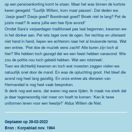
op een pensioenkorting komt te staan. Maar het was binnen de kortste
keren geregeld: ‘Tuurlijk Willem, kom maar passen’. Dat deden we.
‘Jasje goed? Dasje goed? Boordmaat goed? Broek niet te lang? Pet de
juiste maat? Ik wens jullie een hee fijne avond!’
Omdat Sara’s verjaardagen traditioneel pas laat begonnen, kwamen we
in het donker aan. Pet iets lager over de ogen, fier rechtop en uiteraard
niet hand in hand, liepen we achterom naar het al bruisende terras. Wat
een entree. ‘Piet doe de muziek eens zacht! Alle buren zijn toch al
hier? We hebben toch gezegd dat we een feest hebben vanavond. Wie
zou de politie nou toch gebeld hebben. Wat een rotstreek’.
Toen we dichterbij kwamen en toch wat moesten zeggen vielen we
natuurlijk snel door de mand. En was de opluchting groot. Het bleef die
avond nog heel lang gezellig. En onze entree als dienaren van
Hermandad is nog heel vaak besproken.
Ik denk nog wel eens, dat waren nog eens tijden. Ik maak me sterk dat
je daar tegenwoordig niet meer om hoeft te komen: ‘Kan ik twee
uniformen lenen voor een feestje?’ Aldus Willem de Niet.
G
eplaatst op 28-02-2022
Bron : Korpsblad nov. 1964