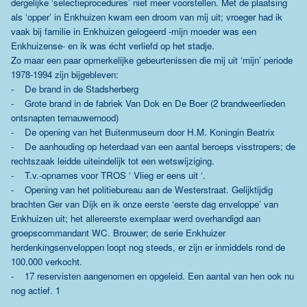
dergelijke ‘selectieprocedures’ niet meer voorstellen. Met de plaatsing
als ‘opper’ in Enkhuizen kwam een droom van mij uit; vroeger had ik
vaak bij familie in Enkhuizen gelogeerd -mijn moeder was een
Enkhuizense- en ik was écht verliefd op het stadje.
Zo maar een paar opmerkelijke gebeurtenissen die mij uit ‘mijn’ periode
1978-1994 zijn bijgebleven:
- De brand in de Stadsherberg
- Grote brand in de fabriek Van Dok en De Boer (2 brandweerlieden
ontsnapten ternauwernood)
- De opening van het Buitenmuseum door H.M. Koningin Beatrix
- De aanhouding op heterdaad van een aantal beroeps visstropers; de
rechtszaak leidde uiteindelijk tot een wetswijziging.
- T.v.-opnames voor TROS ‘ Vlieg er eens uit ‘.
- Opening van het politiebureau aan de Westerstraat. Gelijktijdig
brachten Ger van Dijk en ik onze eerste ‘eerste dag enveloppe’ van
Enkhuizen uit; het allereerste exemplaar werd overhandigd aan
groepscommandant WC. Brouwer; de serie Enkhuizer
herdenkingsenveloppen loopt nog steeds, er zijn er inmiddels rond de
100.000 verkocht.
- 17 reservisten aangenomen en opgeleid. Een aantal van hen ook nu
nog actief. 1