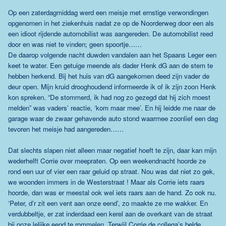
Op een zaterdagmiddag werd een meisje met ernstige verwondingen
opgenomen in het ziekenhuis nadat ze op de Noorderweg door een als
een idioot rijdende automobilist was aangereden. De automobilist reed
door en was niet te vinden; geen spoortje……
De daarop volgende nacht duwden vandalen aan het Spaans Leger een
keet te water. Een getuige meende als dader Henk dG aan de stem te
hebben herkend. Bij het huis van dG aangekomen deed zijn vader de
deur open. Mijn kruid drooghoudend informeerde ik of ik zijn zoon Henk
kon spreken. “De stommerd, ik had nog zo gezegd dat hij zich moest
melden” was vaders’ reactie, ‘kom maar mee’. En hij leidde me naar de
garage waar de zwaar gehavende auto stond waarmee zoonlief een dag
tevoren het meisje had aangereden……
Dat slechts slapen niet alleen maar negatief hoeft te zijn, daar kan mijn
wederhelft Corrie over meepraten. Op een weekendnacht hoorde ze
rond een uur of vier een raar geluid op straat. Nou was dat niet zo gek,
we woonden immers in de Westerstraat ! Maar als Corrie iets raars
hoorde, dan was er meestal ook wel iets raars aan de hand. Zo ook nu.
‘Peter, d’r zit een vent aan onze eend’, zo maakte ze me wakker. En
verdubbeltje, er zat inderdaad een kerel aan de overkant van de straat
bij onze lelijke eend te rommelen. Terwijl Corrie de collega’s belde