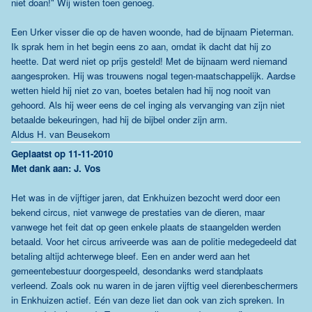
niet doan!" Wij wisten toen genoeg.
Een Urker visser die op de haven woonde, had de bijnaam Pieterman.
Ik sprak hem in het begin eens zo aan, omdat ik dacht dat hij zo
heette. Dat werd niet op prijs gesteld! Met de bijnaam werd niemand
aangesproken. Hij was trouwens nogal tegen-maatschappelijk. Aardse
wetten hield hij niet zo van, boetes betalen had hij nog nooit van
gehoord. Als hij weer eens de cel inging als vervanging van zijn niet
betaalde bekeuringen, had hij de bijbel onder zijn arm.
Aldus H. van Beusekom
Geplaatst op 11-11-2010
Met dank aan: J. Vos
Het was in de vijftiger jaren, dat Enkhuizen bezocht werd door een
bekend circus, niet vanwege de prestaties van de dieren, maar
vanwege het feit dat op geen enkele plaats de staangelden werden
betaald. Voor het circus arriveerde was aan de politie medegedeeld dat
betaling altijd achterwege bleef. Een en ander werd aan het
gemeentebestuur doorgespeeld, desondanks werd standplaats
verleend. Zoals ook nu waren in de jaren vijftig veel dierenbeschermers
in Enkhuizen actief. Eén van deze liet dan ook van zich spreken. In