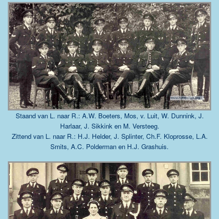
Staand van L. naar R.: A.W. Boeters, Mos, v. Luit, W. Dunnink, J.
Harlaar, J. Sikkink en M. Versteeg.
Zittend van L. naar R.: H.J. Helder, J. Splinter, Ch.F. Kloprosse, L.A.
Smits, A.C. Polderman en H.J. Grashuis.