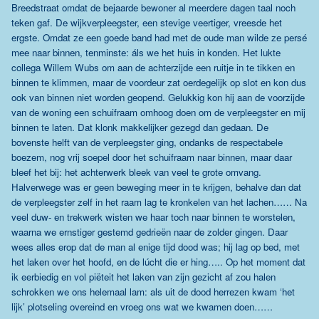
Breedstraat omdat de bejaarde bewoner al meerdere dagen taal noch
teken gaf. De wijkverpleegster, een stevige veertiger, vreesde het
ergste. Omdat ze een goede band had met de oude man wilde ze persé
mee naar binnen, tenminste: áls we het huis in konden. Het lukte
collega Willem Wubs om aan de achterzijde een ruitje in te tikken en
binnen te klimmen, maar de voordeur zat oerdegelijk op slot en kon dus
ook van binnen niet worden geopend. Gelukkig kon hij aan de voorzijde
van de woning een schuifraam omhoog doen om de verpleegster en mij
binnen te laten. Dat klonk makkelijker gezegd dan gedaan. De
bovenste helft van de verpleegster ging, ondanks de respectabele
boezem, nog vrij soepel door het schuifraam naar binnen, maar daar
bleef het bij: het achterwerk bleek van veel te grote omvang.
Halverwege was er geen beweging meer in te krijgen, behalve dan dat
de verpleegster zelf in het raam lag te kronkelen van het lachen…… Na
veel duw- en trekwerk wisten we haar toch naar binnen te worstelen,
waarna we ernstiger gestemd gedrieën naar de zolder gingen. Daar
wees alles erop dat de man al enige tijd dood was; hij lag op bed, met
het laken over het hoofd, en de lúcht die er hing….. Op het moment dat
ik eerbiedig en vol piëteit het laken van zijn gezicht af zou halen
schrokken we ons helemaal lam: als uit de dood herrezen kwam ‘het
lijk’ plotseling overeind en vroeg ons wat we kwamen doen……