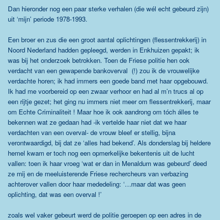
Dan hieronder nog een paar sterke verhalen (die wél echt gebeurd zijn)
uit ‘mijn’ periode 1978-1993.
Een broer en zus die een groot aantal oplichtingen (flessentrekkerij) in
Noord Nederland hadden gepleegd, werden in Enkhuizen gepakt; ik
was bij het onderzoek betrokken. Toen de Friese politie hen ook
verdacht van een gewapende bankoverval (!) zou ik de vrouwelijke
verdachte horen; ik had immers een goede band met haar opgebouwd.
Ik had me voorbereid op een zwaar verhoor en had al m’n trucs al op
een rijtje gezet; het ging nu immers niet meer om flessentrekkerij, maar
om Echte Criminaliteit ! Maar hoe ik ook aandrong om tóch álles te
bekennen wat ze gedaan had -ik vertelde haar niet dat we haar
verdachten van een overval- de vrouw bleef er stellig, bijna
verontwaardigd, bij dat ze ‘alles had bekend’. Als donderslag bij heldere
hemel kwam er toch nog een opmerkelijke bekentenis uit de lucht
vallen: toen ik haar vroeg ‘wat er dan in Menaldum was gebeurd’ deed
ze mij en de meeluisterende Friese rechercheurs van verbazing
achterover vallen door haar mededeling: ‘…maar dat was geen
oplichting, dat was een overval !’
zoals wel vaker gebeurt werd de politie geroepen op een adres in de