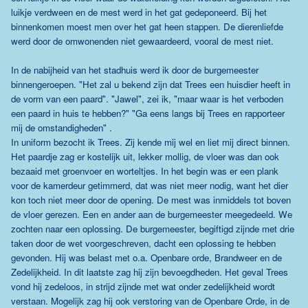
luikje verdween en de mest werd in het gat gedeponeerd. Bij het
binnenkomen moest men over het gat heen stappen. De dierenliefde
werd door de omwonenden niet gewaardeerd, vooral de mest niet.
In de nabijheid van het stadhuis werd ik door de burgemeester
binnengeroepen. "Het zal u bekend zijn dat Trees een huisdier heeft in
de vorm van een paard". "Jawel", zei ik, "maar waar is het verboden
een paard in huis te hebben?" "Ga eens langs bij Trees en rapporteer
mij de omstandigheden" .
In uniform bezocht ik Trees. Zij kende mij wel en liet mij direct binnen.
Het paardje zag er kostelijk uit, lekker mollig, de vloer was dan ook
bezaaid met groenvoer en worteltjes. In het begin was er een plank
voor de kamerdeur getimmerd, dat was niet meer nodig, want het dier
kon toch niet meer door de opening. De mest was inmiddels tot boven
de vloer gerezen. Een en ander aan de burgemeester meegedeeld. We
zochten naar een oplossing. De burgemeester, begiftigd zijnde met drie
taken door de wet voorgeschreven, dacht een oplossing te hebben
gevonden. Hij was belast met o.a. Openbare orde, Brandweer en de
Zedelijkheid. In dit laatste zag hij zijn bevoegdheden. Het geval Trees
vond hij zedeloos, in strijd zijnde met wat onder zedelijkheid wordt
verstaan. Mogelijk zag hij ook verstoring van de Openbare Orde, in de