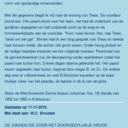
vorm van opstandige omwonenden.
Met die gegevens begaf ik mij naar de woning van Trees. De voordeur
stond aan. Het paard stond voor het raam, het had de onderkant van de
gordijnen opgegeten en had zodoende zicht op de weg en de
timmerwerkplaats aan de voorzijde. "Kom maar binnen Vos, riep Trees,
"denk om het gat". Binnen had ik een lang gesprek met Trees en deelde
haar kansen mede, die echter niet groot waren. Onder hevig protest en
de nodige traantjes kwamen we het volgende overeen. Personeel van
de gemeentewerken zou de deuropening verder openbreken zodat het
paard naar buiten kon. Enkele dagen daarna gebeurde het. Het paard
kwam opgewekt naar buiten, begroet door slager B. en Zn. De andere
dag was er vrijbankvlees en veel Enkhuizers kauwden op de taaie
stukjes vlees van het paardje, de laatste in de rij van de piste.
Aldus de Wachtmeester Eerste klasse Johannes Vos. Hij diende van
1952 tot 1965 in Enkhuizen.
Geplaatst op 11-11-2010.
Met dank aan: W.C. Brouwer
DE JONGEN DIE DOOR HET DOORGEEFLUIKJE KROOP.