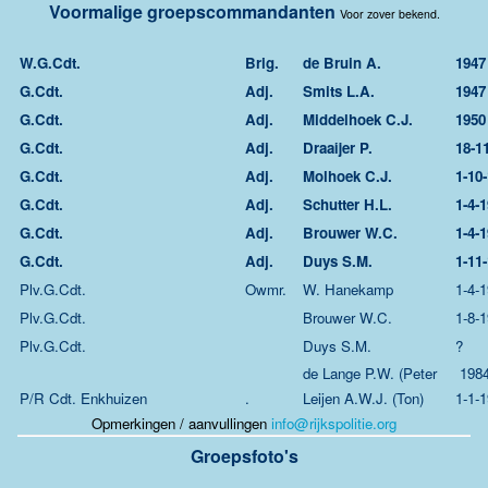
Voormalige groepscommandanten
Voor zover bekend.
W.G.Cdt.
Brig.
de Bruin A.
1947
G.Cdt.
Adj.
Smits L.A.
1947
G.Cdt.
Adj.
Middelhoek C.J.
1950
G.Cdt.
Adj.
Draaijer P.
18-1
G.Cdt.
Adj.
Molhoek C.J.
1-10
G.Cdt.
Adj.
Schutter H.L.
1-4-
G.Cdt.
Adj.
Brouwer W.C.
1-4-
G.Cdt.
Adj.
Duys S.M.
1-11
Plv.G.Cdt.
Owmr.
W. Hanekamp
1-4-
Plv.G.Cdt.
Brouwer W.C.
1-8-
Plv.G.Cdt.
Duys S.M.
?
de Lange P.W. (Peter
1984
P/R Cdt. Enkhuizen
.
Leijen A.W.J. (Ton)
1-1-
Opmerkingen / aanvullingen
info@rijkspolitie.org
Groepsfoto's