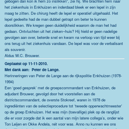
gebogen dan kon ik hem zo inslikken", zei hij. We brachten hem naar
het ziekenhuis in Enkhuizen en inderdaad bleek er een lepel in zijn
maag te zitten. De chirurg heeft de lepel er operatief uitgehaald. Het
lepel gedeelte had de man dubbel getrapt om beter te kunnen
doorslikken. We kregen geen duidelijkheid waarom de man het had
gedaan. Ontvluchten uit het zieken¬huis? Hij hield er geen nadelige
gevolgen aan over, beterde snel en kwam na verloop van tijd weer bij
ons terug uit het ziekenhuis vandaan. De lepel was voor de verbalisant
als souvenir.
Aldus W.C. Brouwer.
Geplaatst op 11-11-2010.
Met dank aan: Peter de Lange.
Herinneringen van Peter de Lange aan de rijkspolitie Enkhuizen (1978-
1994)
Een ‘goed gesprek’ met de groepscommandant van Enkhuizen, de
adjudant Brouwer, gevolgd door het voorstellen aan de
districtscommandant, de overste Stokreef, waren in 1978 de
ingrediënten van de selectieprocedure tot ‘tweede opperwachtmeester’
op de groep Enkhuizen. Het was mijn (toevallige) plek op de ranglijst
die er voor zorgde dat ik een aantal van mijn latere collega’s, onder wie
Ton Leijen en Okke Andela, nét voor was. Anno nu kunnen we ons