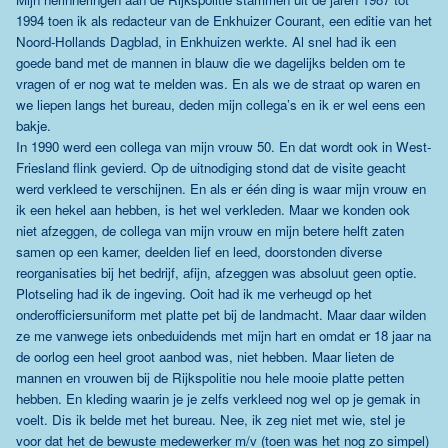
1994 toen ik als redacteur van de Enkhuizer Courant, een editie van het
Noord-Hollands Dagblad, in Enkhuizen werkte. Al snel had ik een
goede band met de mannen in blauw die we dagelijks belden om te
vragen of er nog wat te melden was. En als we de straat op waren en
we liepen langs het bureau, deden mijn collega’s en ik er wel eens een
bakje.
In 1990 werd een collega van mijn vrouw 50. En dat wordt ook in West-
Friesland flink gevierd. Op de uitnodiging stond dat de visite geacht
werd verkleed te verschijnen. En als er één ding is waar mijn vrouw en
ik een hekel aan hebben, is het wel verkleden. Maar we konden ook
niet afzeggen, de collega van mijn vrouw en mijn betere helft zaten
samen op een kamer, deelden lief en leed, doorstonden diverse
reorganisaties bij het bedrijf, afijn, afzeggen was absoluut geen optie.
Plotseling had ik de ingeving. Ooit had ik me verheugd op het
onderofficiersuniform met platte pet bij de landmacht. Maar daar wilden
ze me vanwege iets onbeduidends met mijn hart en omdat er 18 jaar na
de oorlog een heel groot aanbod was, niet hebben. Maar lieten de
mannen en vrouwen bij de Rijkspolitie nou hele mooie platte petten
hebben. En kleding waarin je je zelfs verkleed nog wel op je gemak in
voelt. Dis ik belde met het bureau. Nee, ik zeg niet met wie, stel je
voor dat het de bewuste medewerker m/v (toen was het nog zo simpel)