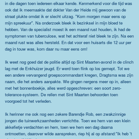
in die dagen toen iedereen elkaar kende. Kenmerkend voor die tijd was
ook dat ik meemaakte dat dokter Van der Heide mij gewoon van de
straat plukte omdat ik er slecht uitzag. "Kom morgen maar eens op
mijn spreekuur". Na onderzoek bleek ik bezinksel in mijn bloed te
hebben. Van de specialist moest ik een maand rust houden, ik had de
symptomen van tuberculose, wat het achteraf niet bleek te zijn. Na een
maand rust was alles hersteld. En dat voor een huisarts die 12 uur per
dag in touw was, kom daar nu maar eens om!
Ik weet nog goed dat de politie altijd op Sint Maarten-avond in de clinch
lag met de Enkhuizer jeugd. Er werd toen flink op los gemept. Tot we
een andere vervangend groepscommandant kregen, Dragtsma was zijn
naam, die het anders aanpakte. We gingen nergens meer op in, alleen
met het bonnenboekje, alles werd opgeschreven: een soort zero-
tolerance-systeem. De rellen met Sint Maarten behoorden toen
voorgoed tot het verleden.
Ik herinner me ook nog een zekere Barendje Rob, een zwakzinnige
jongen die tuinwerkzaamheden verrichtte. Toen we hem van een klein
akkefietje verdachten en hem, toen we hem een dag daarna
ontmoetten, daarover wilde aanspreken, riep hij al op afstand:"Ik heb 't