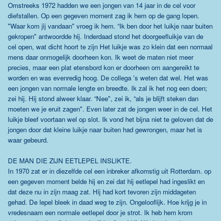
Omstreeks 1972 hadden we een jongen van 14 jaar in de cel voor
diefstallen. Op een gegeven moment zag ik hem op de gang lopen.
"Waar kom jij vandaan" vroeg ik hem. “Ik ben door het luikje naar buiten
gekropen" antwoordde hij. Inderdaad stond het doorgeefluikje van de
cel open, wat dicht hoort te zijn Het luikje was zo klein dat een normaal
mens daar onmogelijk doorheen kon. Ik weet de maten niet meer
precies, maar een plat etensbord kon er doorheen om aangereikt te
worden en was evenredig hoog. De collega 's weten dat wel. Het was
een jongen van normale lengte en breedte. Ik zal ik het nog een doen;
zei hij. Hij stond alweer klaar. “Nee", zei ik, “als je blijft steken dan
moeten we je eruit zagen". Even later zat de jongen weer in de cel. Het
luikje bleef voortaan wel op slot. Ik vond het bijna niet te geloven dat de
jongen door dat kleine luikje naar buiten had gewrongen, maar het is
waar gebeurd.
DE MAN DIE ZIJN EETLEPEL INSLIKTE.
In 1970 zat er in diezelfde cel een inbreker afkomstig uit Rotterdam. op
een gegeven moment belde hij en zei dat hij eetlepel had ingeslikt en
dat deze nu in zijn maag zat. Hij had kort tevoren zijn middageten
gehad. De lepel bleek in daad weg te zijn. Ongelooflijk. Hoe krijg je in
vredesnaam een normale eetlepel door je strot. Ik heb hem krom