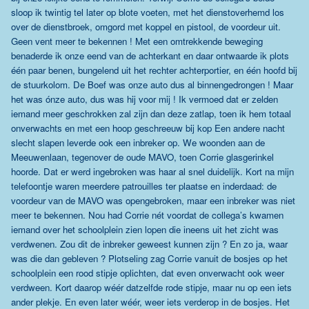
sloop ik twintig tel later op blote voeten, met het dienstoverhemd los
over de dienstbroek, omgord met koppel en pistool, de voordeur uit.
Geen vent meer te bekennen ! Met een omtrekkende beweging
benaderde ik onze eend van de achterkant en daar ontwaarde ik plots
één paar benen, bungelend uit het rechter achterportier, en één hoofd bij
de stuurkolom. De Boef was onze auto dus al binnengedrongen ! Maar
het was ónze auto, dus was hij voor mij ! Ik vermoed dat er zelden
iemand meer geschrokken zal zijn dan deze zatlap, toen ik hem totaal
onverwachts en met een hoop geschreeuw bij kop Een andere nacht
slecht slapen leverde ook een inbreker op. We woonden aan de
Meeuwenlaan, tegenover de oude MAVO, toen Corrie glasgerinkel
hoorde. Dat er werd ingebroken was haar al snel duidelijk. Kort na mijn
telefoontje waren meerdere patrouilles ter plaatse en inderdaad: de
voordeur van de MAVO was opengebroken, maar een inbreker was niet
meer te bekennen. Nou had Corrie nét voordat de collega’s kwamen
iemand over het schoolplein zien lopen die ineens uit het zicht was
verdwenen. Zou dit de inbreker geweest kunnen zijn ? En zo ja, waar
was die dan gebleven ? Plotseling zag Corrie vanuit de bosjes op het
schoolplein een rood stipje oplichten, dat even onverwacht ook weer
verdween. Kort daarop wéér datzelfde rode stipje, maar nu op een iets
ander plekje. En even later wéér, weer iets verderop in de bosjes. Het