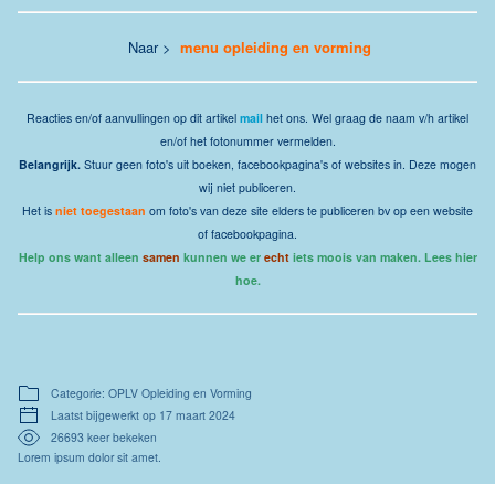
Naar >
menu opleiding en vorming
Reacties en/of aanvullingen op dit artikel
mail
het ons. Wel graag de naam v/h artikel
en/of het fotonummer vermelden.
Belangrijk.
Stuur geen foto's uit boeken, facebookpagina's of websites in. Deze mogen
wij niet publiceren.
Het is
niet toegestaan
om foto's van deze site elders te publiceren bv op een website
of facebookpagina.
Help ons want alleen
samen
kunnen we er
echt
iets moois van maken. Lees hier
hoe.
Categorie: OPLV Opleiding en Vorming
Laatst bijgewerkt op 17 maart 2024
26693 keer bekeken
Lorem ipsum dolor sit amet.