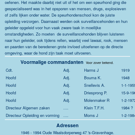
oefenen.
Het maakte daarbij niet uit of het om een speurhond ging die
gespecialiseerd was in het opsporen van mensen, drugs, explosieven
of zelfs lijken onder water. De speurhondenschool kon de juiste
opleiding verzorgen. Daarnaast werden ook surveillancehonden en hun
geleider opgeleid voor hun vaak zware taak in moeilijke
omstandigheden. Zo moeten de surveillancehonden blijven luisteren
naar hun geleider, ook tijdens rellen, waarbij veel lawaai, rook, mensen
en paarden van de beredenen grote invloed uitoefenen op de directe
omgeving, waar de hond zijn taak moet uitvoeren.
Voormalige commandanten
Voor zover bekend.
Cdt.
Adj.
Harms J
1919
Hoofd
Adj.
Bouma K.
1948
Hoofd
Adj.
Snellevis A.
1-1-195
Hoofd
Adj.
Driesprong P.
15-9-19
Hoofd
Adj.
Molenmaker R
1-2-197
Directeur Algemen zaken
….
Klein T.F.H.
1984 ?
Directeur Opleiding en vorming
….
Moms J
1-2-198
Adressen
1946 - 1994 Oude Waalsdorperweg 47 's-Gravenhage.