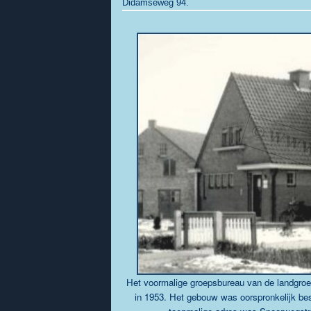
Didamseweg 94.
Het voormalige groepsbureau van de landgroe
in 1953.
Het gebouw was oorspronkelijk bes