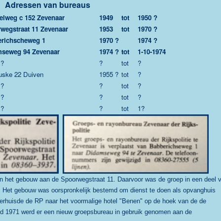
Adressen van bureaus
lelweg c 152 Zevenaar
1949
tot
1950 ?
wegstraat 11 Zevenaar
1953
tot
1970 ?
richscheweg 1
1970 ?
1974 ?
seweg 94 Zevenaar
1974 ?
tot
1-10-1974
 ?
?
tot
?
uske 22 Duiven
1955 ?
tot
?
 ?
?
tot
?
 ?
?
tot
?
 ?
?
tot
1?
in het gebouw aan de Spoorwegstraat 11.
Daarvoor was de groep in een deel 
.
Het gebouw was oorspronkelijk bestemd om dienst te doen als opvanghuis
 verhuisde de RP naar het voormalige hotel "Benen" op de hoek van de de
d 1971 werd er een nieuw groepsbureau in gebruik genomen aan de