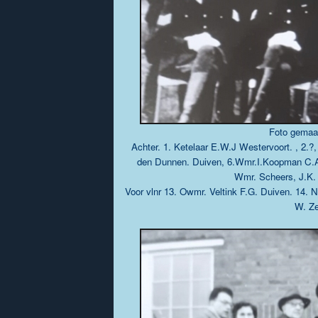
Foto gemaak
Achter. 1. Ketelaar E.W.J Westervoort. , 2.?
den Dunnen. Duiven, 6.Wmr.I.Koopman C.A Z
Wmr. Scheers, J.K.
Voor vlnr 13. Owmr. Veltink F.G. Duiven. 14.
W. Ze