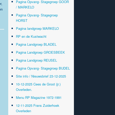
Pagina Opvang- Stagegroep GOOR
r,
/ MARKELO
en
Pagina Opvang- Stagegroep
HORST
Pagina landgroep MARKELO
RP en de Kustwacht
Pagina Landgroep BLADEL
Pagina Landgroep GROESBEEK
Pagina Landgroep REUSEL
Pagina Opvang- Stagegroep BUDEL
Site info / Nieuwsbrief 23-12-2025
10-12-2025 Cees de Groot (jr.)
Overleden.
Menu RP Magazine 1972-1991
12-11-2025 Frans Zuiderhoek
Overleden