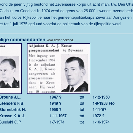
Rond de jaren vijftig bestond het Zevenaarse korps uit acht man, t.w.
Den Otte
 Gildhuis en Goedhart.
In 1974 werd de grens van 25.000 inwoners overschred
an het Korps Rijkspolitie
naar het gemeentepolitiekorps Zevenaar. Aangezien
 tot 1 juli 1975
geduurd voordat de politietaak van de rijkspolitie werd
lige commandanten
Voor zover bekend.
Brouns J.L.
1947 ?
tot
1-12-1950
Leenders F.B.
1949 ?
tot
1-9-1958 Flo
Stornebrink H.
1958 ?
tot
1-11-'67
Krosse K.A.J.
1-11-1967
tot
1972 ?
Sundahl G.P.
1-7-1974
tot
1-10-1974