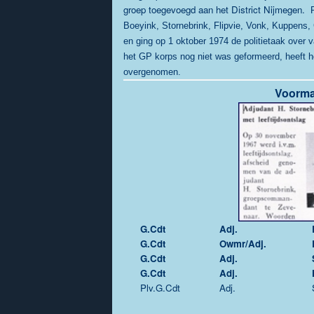
groep toegevoegd aan het District Nijmegen.
Boeyink, Stornebrink, Flipvie, Vonk, Kuppens,
en ging op 1 oktober 1974 de politietaak over v
het GP korps nog niet was geformeerd, heeft het
overgenomen.
Voorma
G.Cdt
Adj.
G.Cdt
Owmr/Adj.
G.Cdt
Adj.
G.Cdt
Adj.
Plv.G.Cdt
Adj.