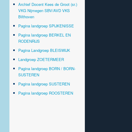
Archief Docent Kees de Groot (sr.)
VKG Nijmegen SBV/AVD VKS
Bilthoven
Pagina landgroep SPIJKENISSE
Pagina landgroep BERKEL EN
RODENRIJS
Pagina Landgroep BLEISWIJK
Landgroep ZOETERMEER
Pagina landgroep BORN / BORN-
SUSTEREN
Pagina landgroep SUSTEREN
Pagina landgroep ROOSTEREN