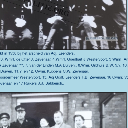
t in 1958 bij het afscheid van Adj. Leenders.
, 3. WmrI. de Otter J. Zevenaar, 4.WmrI. Goedhart J Westervoort, 5 WmrI, Ar
evenaar ??, 7. van der Linden M.A Duiven., 8.Wmr. Gildhuis B.W, 9.?, 10.
 Duiven. 11.?, en 12. Owmr. Kuppens C.W. Zevenaar.
 Noordermeer Westervoort. 15. Adj Gcdt. Leenders F.B. Zevenaar, 16 Owmr. V
venaar, en 17 Ruikers J.J. Babberich,.