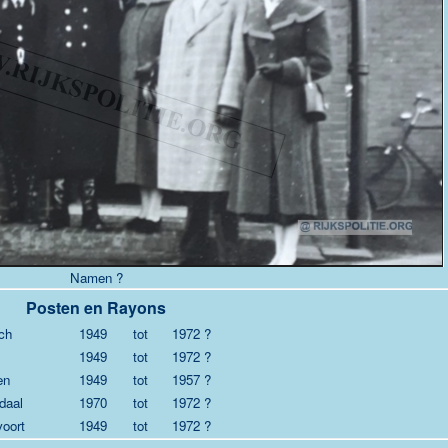
Namen ?
Posten en Rayons
ch
1949
tot
1972 ?
1949
tot
1972 ?
en
1949
tot
1957 ?
daal
1970
tot
1972 ?
oort
1949
tot
1972 ?