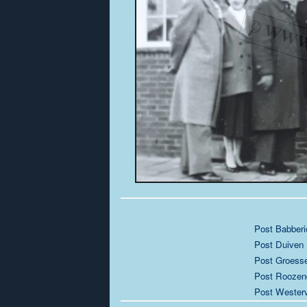
Post Babberi
Post Duiven
Post Groess
Post Roozen
Post Westerv