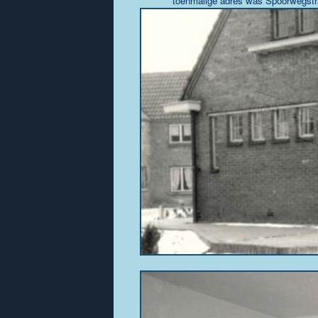
toenmalige adres was Spoorwegstra