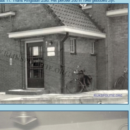
at 11. Thans Ringbaan Zuid. Het perceel zou in 1948 gebouwd zijn.