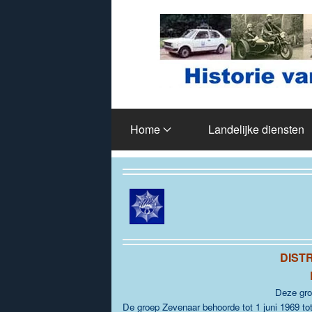
Terug naar hoofdinhoud
Home
Landelijke diensten
DIST
Deze gro
De groep Zevenaar behoorde tot 1 juni 1969 to