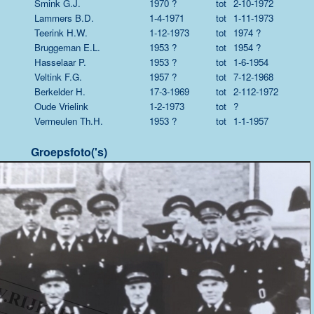
Smink G.J.
1970 ?
tot
2-10-1972
Lammers B.D.
1-4-1971
tot
1-11-1973
Teerink H.W.
1-12-1973
tot
1974 ?
Bruggeman E.L.
1953 ?
tot
1954 ?
Hasselaar P.
1953 ?
tot
1-6-1954
Veltink F.G.
1957 ?
tot
7-12-1968
Berkelder H.
17-3-1969
tot
2-112-1972
Oude Vrielink
1-2-1973
tot
?
Vermeulen Th.H.
1953 ?
tot
1-1-1957
Groepsfoto('s)