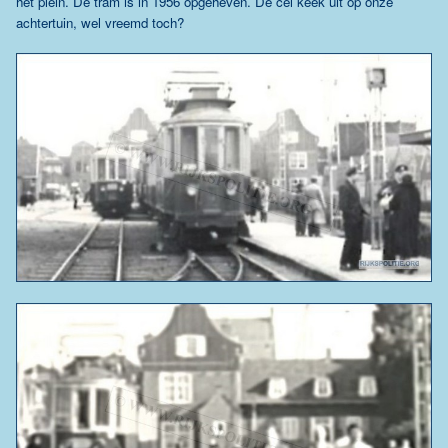
het plein. De tram is in 1956 opgeheven. De cel keek uit op onze
achtertuin, wel vreemd toch?