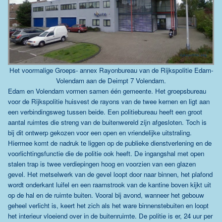
Het voormalige Groeps- annex Rayonbureau van de Rijkspolitie Edam-
Volendam aan de Deimpt 7 Volendam.
Edam en Volendam vormen samen één gemeente. Het groepsbureau
voor de Rijkspolitie huisvest de rayons van de twee kernen en ligt aan
een verbindingsweg tussen beide. Een politiebureau heeft een groot
aantal ruimtes die streng van de buitenwereld zijn afgesloten. Toch is
bij dit ontwerp gekozen voor een open en vriendelijke uitstraling.
Hiermee komt de nadruk te liggen op de publieke dienstverlening en de
voorlichtingsfunctie die de politie ook heeft. De ingangshal met open
stalen trap is twee verdiepingen hoog en voorzien van een glazen
gevel. Het metselwerk van de gevel loopt door naar binnen, het plafond
wordt onderkant luifel en een raamstrook van de kantine boven kijkt uit
op de hal en de ruimte buiten. Vooral bij avond, wanneer het gebouw
geheel verlicht is, keert het zich als het ware binnenstebuiten en loopt
het interieur vloeiend over in de buitenruimte. De politie is er, 24 uur per