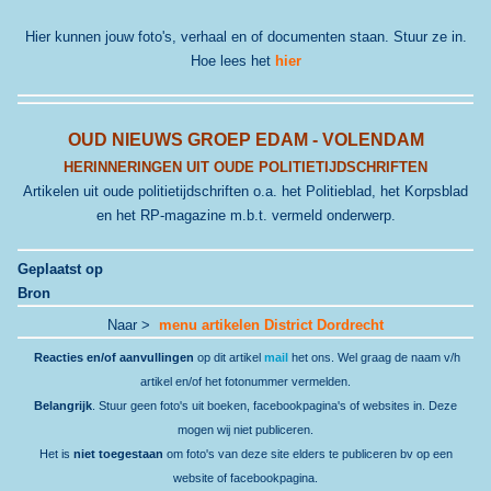
Hier kunnen jouw foto's, verhaal en of documenten staan. Stuur ze in.
Hoe lees het
hier
OUD NIEUWS GROEP EDAM - VOLENDAM
HERINNERINGEN UIT OUDE POLITIETIJDSCHRIFTEN
Artikelen uit oude politietijdschriften o.a. het Politieblad, het Korpsblad
en het RP-magazine m.b.t. vermeld onderwerp.
Geplaatst op
Bron
Naar >
menu artikelen District Dordrecht
Reacties en/of aanvullingen
op dit artikel
mail
het ons. Wel graag de naam v/h
artikel en/of het fotonummer vermelden.
Belangrijk
. Stuur geen foto's uit boeken, facebookpagina's of websites in. Deze
mogen wij niet publiceren.
Het is
niet toegestaan
om foto's van deze site elders te publiceren bv op een
website of facebookpagina.