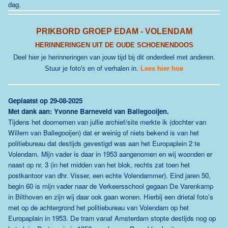
dag.
PRIKBORD GROEP EDAM - VOLENDAM
HERINNERINGEN UIT DE OUDE SCHOENENDOOS
Deel hier je herinneringen van jouw tijd bij dit onderdeel met anderen.
Stuur je foto's en of verhalen in.
Lees hier hoe
G
eplaatst op 29-08-2025
Met dank aan: Yvonne Barneveld van Ballegooijen.
Tijdens het doornemen van jullie archief/site merkte ik (dochter van
Willem van Ballegooijen) dat er weinig of niets bekend is van het
politiebureau dat destijds gevestigd was aan het Europaplein 2 te
Volendam. Mijn vader is daar in 1953 aangenomen en wij woonden er
naast op nr. 3 (in het midden van het blok, rechts zat toen het
postkantoor van dhr. Visser, een echte Volendammer). Eind jaren 50,
begin 60 is mijn vader naar de Verkeersschool gegaan De Varenkamp
in Bilthoven en zijn wij daar ook gaan wonen. Hierbij een drietal foto’s
met op de achtergrond het politiebureau van Volendam op het
Europaplain in 1953. De tram vanaf Amsterdam stopte destijds nog op