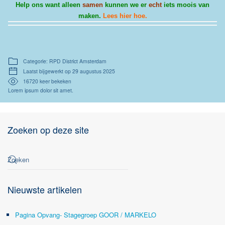
Help ons want alleen
samen
kunnen we er
echt
iets moois van
maken.
Lees hier hoe.
Categorie: RPD District Amsterdam
Laatst bijgewerkt op 29 augustus 2025
16720 keer bekeken
Lorem ipsum dolor sit amet.
Zoeken op deze site
Nieuwste artikelen
Pagina Opvang- Stagegroep GOOR / MARKELO