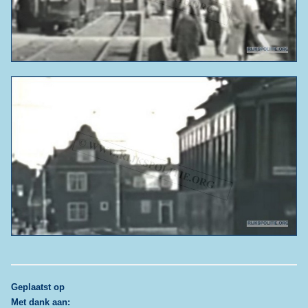
G
eplaatst op
Met dank aan: