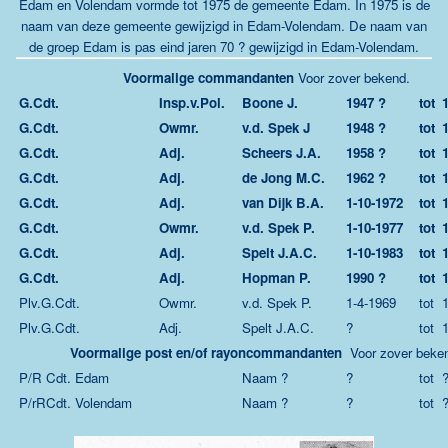
Edam en Volendam vormde tot 1975 de gemeente Edam. In 1975 is de
naam van deze gemeente gewijzigd in Edam-Volendam. De naam van
de groep Edam is pas eind jaren 70 ? gewijzigd in Edam-Volendam.
Voormalige commandanten
Voor zover bekend.
G.Cdt.
Insp.v.Pol.
Boone J.
1947 ?
tot
G.Cdt.
Owmr.
v.d. Spek J
1948 ?
tot
G.Cdt.
Adj.
Scheers J.A.
1958 ?
tot
G.Cdt.
Adj.
de Jong M.C.
1962 ?
tot
G.Cdt.
Adj.
van Dijk B.A.
1-10-1972
tot
G.Cdt.
Owmr.
v.d. Spek P.
1-10-1977
tot
G.Cdt.
Adj.
Spelt J.A.C.
1-10-1983
tot
G.Cdt.
Adj.
Hopman P.
1990 ?
tot
Plv.G.Cdt.
Owmr.
v.d. Spek P.
1-4-1969
tot
Plv.G.Cdt.
Adj.
Spelt J.A.C.
?
tot
Voormalige post en/of rayoncommandanten
Voor zover beke
P/R Cdt. Edam
Naam ?
?
tot
P/rRCdt. Volendam
Naam ?
?
tot