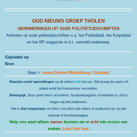
OUD NIEUWS GROEP THOLEN
HERINNERINGEN UIT OUDE POLITIETIJDSCHRIFTEN
Artikelen uit oude politietijdschriften o.a. het Politieblad, het Korpsblad
en het RP-magazine m.b.t. vermeld onderwerp.
Geplaatst op
Bron
Naar >
menu District Middelburg / Zeeland
Reacties en/of aanvullingen
op dit artikel
mail
het ons. Wel graag de naam v/h
artikel en/of het fotonummer vermelden.
Belangrijk
. Stuur geen foto's uit boeken, facebookpagina's of websites in. Deze
mogen wij niet publiceren.
Het is
niet toegestaan
om foto's van deze site elders te publiceren bv op een
website of facebookpagina.
Help ons want alleen
samen
kunnen we er
echt
iets moois van
maken.
Lees hier hoe.