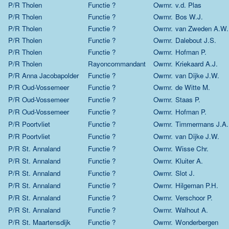
P/R Tholen
Functie ?
Owmr.
v.d. Plas
P/R Tholen
Functie ?
Owmr.
Bos W.J.
P/R Tholen
Functie ?
Owmr.
van Zweden A.W.
P/R Tholen
Functie ?
Owmr.
Dalebout J.S.
P/R Tholen
Functie ?
Owmr.
Hofman P.
P/R Tholen
Rayoncommandant
Owmr.
Kriekaard A.J.
P/R Anna Jacobapolder
Functie ?
Owmr.
van Dijke J.W.
P/R Oud-Vossemeer
Functie ?
Owmr.
de Witte M.
P/R Oud-Vossemeer
Functie ?
Owmr.
Staas P.
P/R Oud-Vossemeer
Functie ?
Owmr.
Hofman P.
P/R Poortvliet
Functie ?
Owmr.
Timmermans J.A.
P/R Poortvliet
Functie ?
Owmr.
van Dijke J.W.
P/R St. Annaland
Functie ?
Owmr.
Wisse Chr.
P/R St. Annaland
Functie ?
Owmr.
Kluiter A.
P/R St. Annaland
Functie ?
Owmr.
Slot J.
P/R St. Annaland
Functie ?
Owmr.
Hilgeman P.H.
P/R St. Annaland
Functie ?
Owmr.
Verschoor P.
P/R St. Annaland
Functie ?
Owmr.
Walhout A.
P/R St. Maartensdijk
Functie ?
Owmr.
Wonderbergen