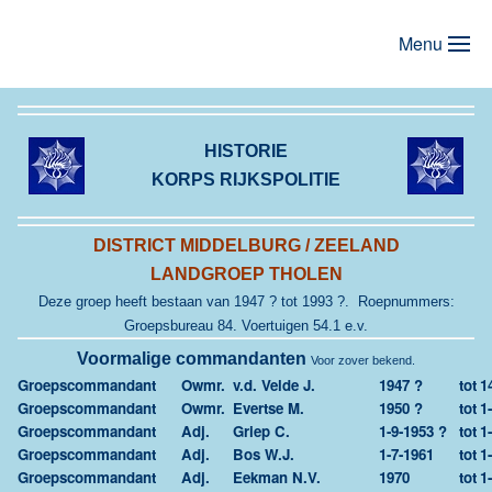
Menu
Terug naar hoofdinhoud
HISTORIE
KORPS RIJKSPOLITIE
DISTRICT MIDDELBURG / ZEELAND
LANDGROEP THOLEN
Deze groep heeft bestaan van 1947 ? tot 1993 ?. Roepnummers:
Groepsbureau 84. Voertuigen 54.1 e.v.
Voormalige commandanten
Voor zover bekend.
Groepscommandant
Owmr.
v.d. Velde J.
1947 ?
tot
1
Groepscommandant
Owmr.
Evertse M.
1950 ?
tot
1
Groepscommandant
Adj.
Griep C.
1-9-1953 ?
tot
1
Groepscommandant
Adj.
Bos W.J.
1-7-1961
tot
1
Groepscommandant
Adj.
Eekman N.V.
1970
tot
1