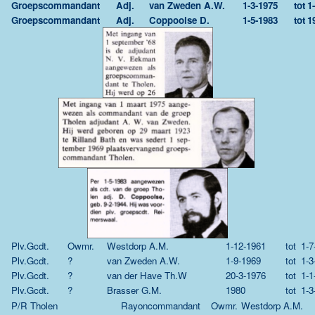
Groepscommandant
Adj.
van Zweden A.W.
1-3-1975
tot
1
Groepscommandant
Adj.
Coppoolse D.
1-5-1983
tot
1
Plv.Gcdt.
Owmr.
Westdorp A.M.
1-12-1961
tot
1-7
Plv.Gcdt.
?
van Zweden A.W.
1-9-1969
tot
1-3
Plv.Gcdt.
?
van der Have Th.W
20-3-1976
tot
1-1
Plv.Gcdt.
?
Brasser G.M.
1980
tot
1-3
P/R Tholen
Rayoncommandant
Owmr.
Westdorp A.M.