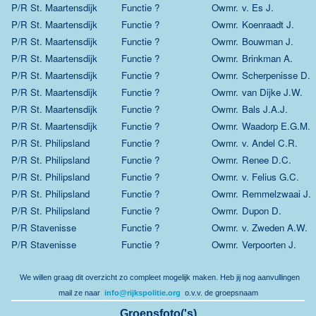
P/R St. Maartensdijk
Functie ?
Owmr.
v. Es J.
P/R St. Maartensdijk
Functie ?
Owmr.
Koenraadt J.
P/R St. Maartensdijk
Functie ?
Owmr.
Bouwman J.
P/R St. Maartensdijk
Functie ?
Owmr.
Brinkman A.
P/R St. Maartensdijk
Functie ?
Owmr.
Scherpenisse D.
P/R St. Maartensdijk
Functie ?
Owmr.
van Dijke J.W.
P/R St. Maartensdijk
Functie ?
Owmr.
Bals J.A.J.
P/R St. Maartensdijk
Functie ?
Owmr.
Waadorp E.G.M.
P/R St. Philipsland
Functie ?
Owmr.
v. Andel C.R.
P/R St. Philipsland
Functie ?
Owmr.
Renee D.C.
P/R St. Philipsland
Functie ?
Owmr.
v. Felius G.C.
P/R St. Philipsland
Functie ?
Owmr.
Remmelzwaai J.
P/R St. Philipsland
Functie ?
Owmr.
Dupon D.
P/R Stavenisse
Functie ?
Owmr.
v. Zweden A.W.
P/R Stavenisse
Functie ?
Owmr.
Verpoorten J.
We willen graag dit overzicht zo compleet mogelijk maken.
Heb jij nog aanvullingen
mail ze naar
info@rijkspolitie.org
o.v.v. de groepsnaam
Groepsfoto('s)