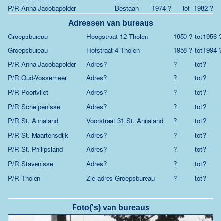
P/R Anna Jacobapolder
Bestaan
1974 ?
tot
1982 ?
Adressen van bureaus
Groepsbureau
Hoogstraat 12 Tholen
1950 ?
tot
1956 
Groepsbureau
Hofstraat 4 Tholen
1958 ?
tot
1994 
P/R Anna Jacobapolder
Adres?
?
tot
?
P/R Oud-Vossemeer
Adres?
?
tot
?
P/R Poortvliet
Adres?
?
tot
?
P/R Scherpenisse
Adres?
?
tot
?
P/R St. Annaland
Voorstraat 31 St. Annaland
?
tot
?
P/R St. Maartensdijk
Adres?
?
tot
?
P/R St. Philipsland
Adres?
?
tot
?
P/R Stavenisse
Adres?
?
tot
?
P/R Tholen
Zie adres Groepsbureau
?
tot
?
Foto('s) van bureaus