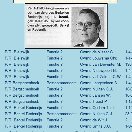
P/R. Bleiswijk
Functie ?
Owmr.
de Visser C.
1-4
P/R. Bleiswijk
Functie ?
Owmr.
Jouwsma Chr.
1-1
P/R. Bleiswijk
Functie ?
Owmr.
van Deventer M.
198
P/R. Bleiswijk
Functie ?
Owmr.
Nieuwpoort B.
1-4
P/R. Bleiswijk
Functie ?
Owmr.
v.d. Zalm J.C.W.
1-4
P/R Bergschenhoek
Postcommandant
Owmr.
Langendoen A.
1-4
P/R Bergschenhoek
Functie ?
Owmr.
Nuijten C.J.
16-
P/R Bergschenhoek
Functie ?
Owmr.
Jansen W.
16-
P/R Bergschenhoek
Functie ?
Owmr.
Troost P.
1-1
P/R. Berkel Rodenrijs
Functie ?
Owmr.
Opdam Th.J.
1-1
P/R. Berkel Rodenrijs
Postcommandant
Owmr.
Nuijten C.J.
28-
P/R. Berkel Rodenrijs
Functie ?
Owmr.
de Wit J
?
P/R. Berkel Rodenrijs
Functie ?
Owmr.
Smits J.C.
1-9