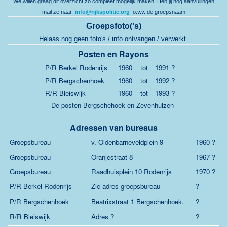
We willen graag dit overzicht zo compleet mogelijk maken. Heb jij nog aanvullingen
mail ze naar
info@rijkspolitie.org
o.v.v. de groepsnaam
Groepsfoto('s)
Helaas nog geen foto's / info ontvangen / verwerkt.
Posten en Rayons
P/R Berkel Rodenrijs
1960
tot
1991 ?
P/R Bergschenhoek
1960
tot
1992 ?
R/R Bleiswijk
1960
tot
1993 ?
De posten Bergschehoek en Zevenhuizen
Adressen van bureaus
Groepsbureau
v. Oldenbarneveldplein 9
1960 ?
Groepsbureau
Oranjestraat 8
1967 ?
Groepsbureau
Raadhuisplein 10 Rodenrijs
1970 ?
P/R Berkel Rodenrijs
Zie adres groepsbureau
?
P/R Bergschenhoek
Beatrixstraat 1 Bergschenhoek.
?
R/R Bleiswijk
Adres ?
?