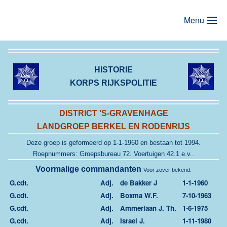
Menu
Terug naar hoofdinhoud
HISTORIE
KORPS RIJKSPOLITIE
DISTRICT 'S-GRAVENHAGE
LANDGROEP BERKEL EN RODENRIJS
Deze groep is geformeerd op 1-1-1960 en
bestaan tot 1994.
Roepnummers: Groepsbureau 72. Voertuigen 42.1 e.v..
Voormalige commandanten
Voor zover bekend.
G.cdt.
Adj.
de Bakker J
1-1-1960
G.cdt.
Adj.
Boxma W.F.
7-10-1963
G.cdt.
Adj.
Ammerlaan J. Th.
1-6-1975
G.cdt.
Adj.
Israel J.
1-11-1980