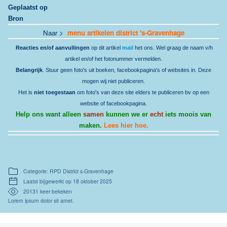
Geplaatst op
Bron
Naar >
menu artikelen district 's-Gravenhage
Reacties en/of aanvullingen
op dit artikel
mail
het ons. Wel graag de naam v/h
artikel en/of het fotonummer vermelden.
Belangrijk
. Stuur geen foto's uit boeken, facebookpagina's of websites in. Deze
mogen wij niet publiceren.
Het is
niet toegestaan
om foto's van deze site elders te publiceren bv op een
website of facebookpagina.
Help ons want alleen
samen
kunnen we er
echt
iets moois van
maken.
Lees hier hoe.
Categorie: RPD District s-Gravenhage
Laatst bijgewerkt op 18 oktober 2025
20131 keer bekeken
Lorem ipsum dolor sit amet.