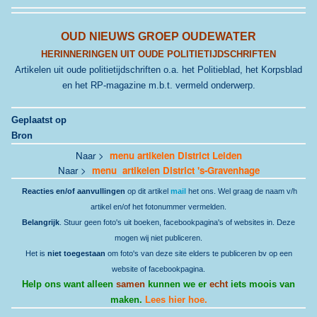
OUD NIEUWS GROEP OUDEWATER
HERINNERINGEN UIT OUDE POLITIETIJDSCHRIFTEN
Artikelen uit oude politietijdschriften o.a. het Politieblad, het Korpsblad
en het RP-magazine m.b.t. vermeld onderwerp.
Geplaatst op
Bron
Naar >
menu artikelen District Leiden
Naar >
menu artikelen District 's-Gravenhage
Reacties en/of aanvullingen
op dit artikel
mail
het ons. Wel graag de naam v/h
artikel en/of het fotonummer vermelden.
Belangrijk
. Stuur geen foto's uit boeken, facebookpagina's of websites in. Deze
mogen wij niet publiceren.
Het is
niet toegestaan
om foto's van deze site elders te publiceren bv op een
website of facebookpagina.
Help ons want alleen
samen
kunnen we er
echt
iets moois van
maken.
Lees hier hoe.