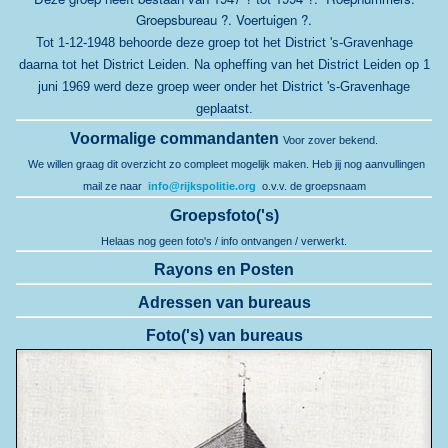
Groepsbureau ?. Voertuigen ?.
Tot 1-12-1948 behoorde deze groep tot het District 's-Gravenhage
daarna tot het District Leiden. Na opheffing van het District Leiden op 1
juni 1969 werd deze groep weer onder het District 's-Gravenhage
geplaatst.
Voormalige commandanten
Voor zover bekend.
We willen graag dit overzicht zo compleet mogelijk maken.
Heb jij nog aanvullingen
mail ze naar
info@rijkspolitie.org
o.v.v. de groepsnaam
Groepsfoto('s)
Helaas nog geen foto's / info ontvangen / verwerkt.
Rayons en Posten
Adressen van bureaus
Foto('s) van bureaus