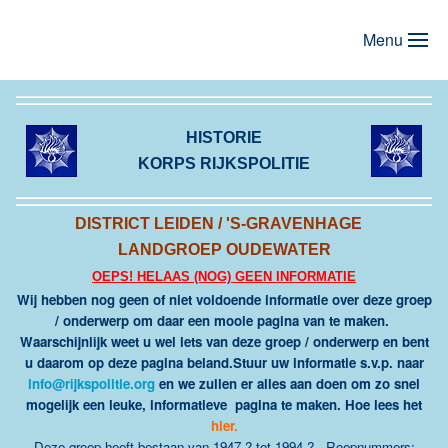
Menu
Terug naar hoofdinhoud
HISTORIE
KORPS RIJKSPOLITIE
DISTRICT LEIDEN / 'S-GRAVENHAGE
LANDGROEP OUDEWATER
OEPS! HELAAS (NOG) GEEN INFORMATIE
Wij hebben nog geen of niet voldoende informatie over deze groep
/ onderwerp om daar een mooie pagina van te maken.
Waarschijnlijk weet u wel iets van deze groep / onderwerp en bent
u daarom op deze pagina beland.Stuur uw informatie s.v.p. naar
info@rijkspolitie.org
en we zullen er alles aan doen om zo snel
mogelijk een leuke, informatieve pagina te maken. Hoe lees het
hier
.
Deze groep heeft bestaan van 1947 ? tot 1994 ?. Roepnummers: