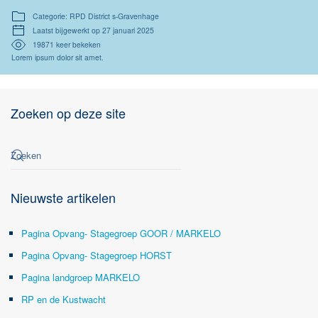
Categorie: RPD District s-Gravenhage
Laatst bijgewerkt op 27 januari 2025
19871 keer bekeken
Lorem ipsum dolor sit amet.
Zoeken op deze site
Nieuwste artikelen
Pagina Opvang- Stagegroep GOOR / MARKELO
Pagina Opvang- Stagegroep HORST
Pagina landgroep MARKELO
RP en de Kustwacht