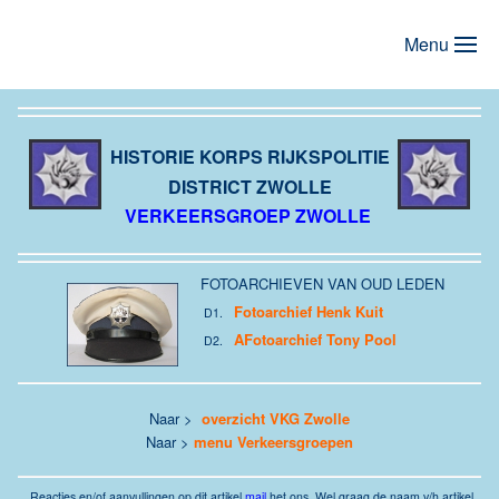
Menu
Terug naar hoofdinhoud
HISTORIE KORPS RIJKSPOLITIE
DISTRICT
ZWOLLE
VERKEERSGROEP ZWOLLE
FOTOARCHIEVEN VAN OUD LEDEN
Fotoarchief Henk Kuit
D1.
AFotoarchief Tony Pool
D2.
Naar >
overzicht VKG Zwolle
Naar >
menu Verkeersgroepen
Reacties
en/of aanvullingen op dit artikel
mail
het ons.
Wel graag de naam v/h artikel