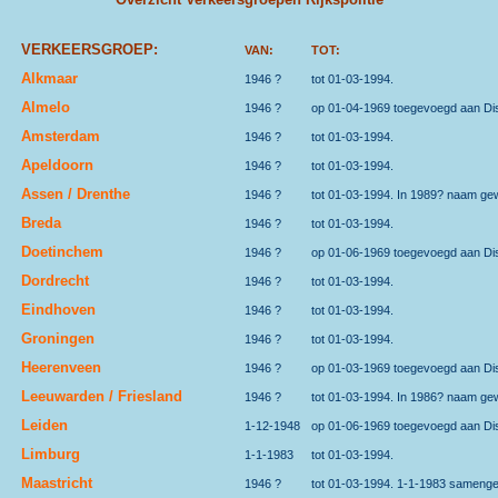
VERKEERSGROEP:
VAN:
TOT:
Alkmaar
1946 ?
tot 01-03-1994.
Almelo
1946 ?
op 01-04-1969 toegevoegd aan Dist
Amsterdam
1946 ?
tot 01-03-1994.
Apeldoorn
1946 ?
tot 01-03-1994.
Assen / Drenthe
1946 ?
tot 01-03-1994. In 1989? naam gew
Breda
1946 ?
tot 01-03-1994.
Doetinchem
1946 ?
op 01-06-1969 toegevoegd aan Dist
Dordrecht
1946 ?
tot 01-03-1994.
Eindhoven
1946 ?
tot 01-03-1994.
Groningen
1946 ?
tot 01-03-1994.
Heerenveen
1946 ?
op 01-03-1969 toegevoegd aan Dis
Leeuwarden / Friesland
1946 ?
tot 01-03-1994. In 1986? naam gew
Leiden
1-12-1948
op 01-06-1969 toegevoegd aan Dis
Limburg
1-1-1983
tot 01-03-1994.
Maastricht
1946 ?
tot 01-03-1994. 1-1-1983 samen