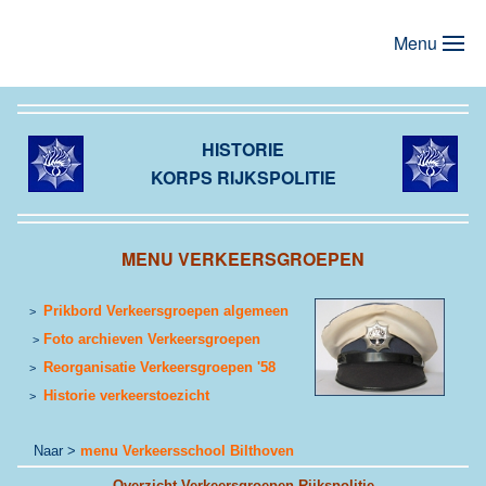
Menu
Terug naar hoofdinhoud
HISTORIE
KORPS RIJKSPOLITIE
MENU VERKEERSGROEPEN
Prikbord Verkeersgroepen algemeen
>
Foto archieven Verkeersgroepen
>
Reorganisatie Verkeersgroepen '58
>
Historie verkeerstoezicht
>
Naar >
menu Verkeersschool Bilthoven
Overzicht Verkeersgroepen Rijkspolitie