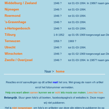
Middelburg / Zeeland
1946 ?
tot 01-03-1994. In 1986? naam gew
Nijmegen
1946 ?
tot 01-03-1994.
Roermond
1946 ?
tot 01-03-1994.
's-Gravenhage
1946 ?
tot 01-03-1994.
s-Hertogenbosch
1946 ?
tot 01-03-1994.
Tilburg
1-8-1952
op 01-05-1969 toegevoegd aan Dist
Terneuzen
1956 ?
1969 ?
Utrecht
1946 ?
tot 01-03-1994.
Winschoten
1946 ?
op 01-02-1969 toegevoegd aan Dis
Zwolle / Overijssel
1946 ?
tot 01-03-1994. In 1987? naam gew
Naar >
home
Reacties en/of aanvullingen op dit artikel
mail
het ons. Wel graag de naam v/h artikel
en/of het fotonummer vermelden.
Help ons want alleen
samen
kunnen we er
echt
iets moois van maken.
Lees hier hoe.
Belangrijk
. Stuur geen foto's uit boeken, facebookpagina's of websites in. Deze mogen
wij niet publiceren.
Het is
niet toegestaan
om foto's en artikelen van deze site elders te publiceren bv op