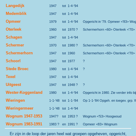
Langedijk
1947
tot
1-4-'94
Medemblik
1947
tot
1-4-'94
Opmeer
1979
tot
1-4-'94
Opgericht in '79. Opmeer <'83> W
Oterleek
1960
tot
1970 ?
Schermerhorn <60> Oterleek <'70>
Schagen
1947
tot
1-4-'94
Schermer
1970
tot
1980 ?
Schermerhorn <60> Oterleek <'70>
Schermerhorn
1947
tot
1960
Schermerhorn <60> Oterleek <'70>
Schoorl
1947
tot
1977
?
Stede Broec
1980
tot
1-4-'94
?
Texel
1947
tot
1-4-'94
Uitgeest
1947
tot
1948 ?
?
Wester-Koggenland
1980
tot
1-4-'94
Opgericht in 1980. Zie verder info bi
Wieringen
1-1-'48
tot
1-1-'84
Op 1-1-'84 Opgeh. en toegev. grp. 
Wieringermeer
1-1-'48
tot
1-4-'94
Wognum 1947-1953
1947?
tot
1953 ?
Wognum <'53> Hoogwoud
Wognum 1983-1991
1983 ?
en
1991 ?
Opmeer <83> Wognum
Er zijn in de loop der jaren heel wat groepen opgeheven, opgericht,