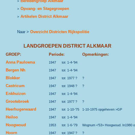
Beredengroep Alkmaar
>
Opvang- en Stagegroepen
>
Artikelen District Alkmaar
>
Naar >
Overzicht Districten Rijkspolitie
LANDGROEPEN DISTRICT ALKMAAR
GROEP:
Periode:
Opmerkingen:
Anna Paulowna
1947
tot
1-4-'94
Bergen Nh
1947
tot
1-4-'94
Blokker
1947
tot
1977 ?
?
Castricum
1947
tot
1948 ?
?
Enkhuizen
1947
tot
1-4-'94
Grootebroek
1947
tot
1977 ?
?
Heerhugerwaard
1947
tot
1-10-'75
1-10-1975 opgeheven >GP
Heiloo
1947
tot
1-4-'94
Hoogwoud
1953
tot
1-6-'79
Wognum <'53> Hoogwoud. In1980 
Hoorn
1947
tot
1947 ?
?