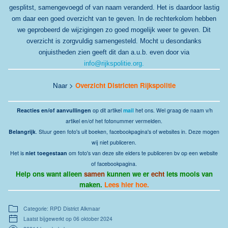
gesplitst, samengevoegd of van naam veranderd. Het is daardoor lastig
om daar een goed overzicht van te geven. In de rechterkolom hebben
we geprobeerd de wijzigingen zo goed mogelijk weer te geven. Dit
overzicht i
s
zorgvuldig samengesteld. Mocht u desondanks
onjuistheden zien geeft dit dan a.u.b. even door via
info@rijkspolitie.org
.
Naar >
Overzicht Districten Rijkspolitie
Reacties en/of aanvullingen
op dit artikel
mail
het ons. Wel graag de naam v/h
artikel en/of het fotonummer vermelden.
Belangrijk
. Stuur geen foto's uit boeken, facebookpagina's of websites in. Deze mogen
wij niet publiceren.
Het is
niet toegestaan
om foto's van deze site elders te publiceren bv op een website
of facebookpagina.
Help ons want alleen
samen
kunnen we er
echt
iets moois van
maken.
Lees hier hoe.
Categorie: RPD District Alkmaar
Laatst bijgewerkt op 06 oktober 2024