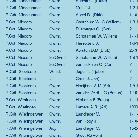
R.Cdt. Middenmeer
Owmr.
Andela O. (Okke)
1-7-
R.Cdt. Middenmeer
Owmr.
Muit T.J.
1-2-
R.Cdt. Middenmeer
Owmr.
Appel D. (Dirk)
1-10
P.Cdt. Niedorp
Owmr.
Castricum W. G.(Willem)
1-3-
P.Cdt. Niedorp
Owmr.
Rijsbergen C. (Cor)
?
P.Cdt. Niedorp
Owmr.
Schotsman W.(Willem)
1-1-
P.Cdt. Niedorp
Owmr.
Henrotte J.J.
1-6-
P.Cdt. Niedorp
Owmr.
Korsten D.D.(Dick)
25-3
P.Cdt. Niedorp
2e.Owmr.
Schotsman W.(Willem)
1-9-
P.Cdt. Niedorp
2e.Owmr.
van Eekelen C.(Cor)
?
R.Cdt. Slootdorp
Wmr.I.
Jager T. (Tjabe)
?
R.Cdt. Slootdorp
?
Groot J.(Jan)
?
R.Cdt. Slootdorp
Owmr.
Hooijboer A.M.(Ad)
1-5-
R.Cdt. Slootdorp
Owmr.
van der Veldt L.G.(Bertus)
1-10
P.Cdt. Wieringen
Owmr.
Hinkema F.(Frans)
1-1-
P.Cdt. Wieringen
Owmr.
Lamers A.R. (Ad)
1990
R.Cdt. Wieringerwerf
Owmr.
Lastdrager M.
1-11
R.Cdt. Wieringerwerf
Owmr.
van Rooy J.
1-10
R.Cdt. Wieringerwerf
Adj.
Lastdrager M.
15-2
R.Cdt. Wieringerwerf
Owmr.
Groot R.(Rein)
?