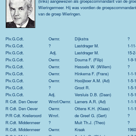
(links) aangewezen als groepscommandant van de gro
Wieringermeer. Hij was voordien de groepscommandan
van de groep Wieringen.
Plv.G.Cdt.
Owmr.
Dijkstra
?
Plv.G.Cdt.
?
Lastdrager M.
1-11
Plv.G.Cdt.
Adj.
Lastdrager M.
15-2
Plv.G.Cdt.
Owmr.
Douma F. (Filip)
1-9-
Plv.G.Cdt.
Owmr.
Hessels W. (Willem)
?
Plv.G.Cdt.
Owmr.
Hinkema F. (Frans)
1-1-
Plv.G.Cdt.
Owmr.
Hooijboer A.M. (Ad)
1-5-
Plv.G.Cdt.
?
Groot R.
1-5-
Plv.G.Cdt.
Adj.
Versluis D.B. (Daan)
1-5-
R Cdt. Den Oever
WmrI/Owmr.
Lamers A.R. (Ad)
1-1-
R Cdt. Den Oever
Owmr.
Ottens K.H. (Klaas)
1-1-
P/R Cdt. Kreileroord
WmrI.
de Greef G. (Gert)
?
R.Cdt. Middenmeer
?
Muit Th.J. (Theo)
?
R.Cdt. Middenmeer
Owmr.
Kraak
1960