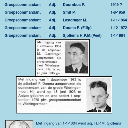
Groepscommandant
Adj.
Doornbos P.
1949 ?
Groepscommandant
Adj.
Smit P.
1-8-1959
Groepscommandant
Adj.
Lastdrager M.
1-11-1964
Groepscommandant
Adj.
Douma F. (Filip)
1-12-1972
Groepscommandant
Adj.
Sjollema H.P.M.(Peet)
1-1-1984
Met ingang van 1-1-1984 werd adj. H.P.M. Sjollema