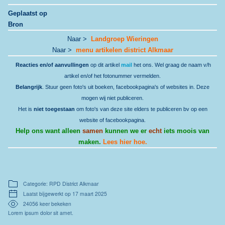
Geplaatst op
Bron
Naar >
Landgroep Wieringen
Naar >
menu artikelen district Alkmaar
Reacties en/of aanvullingen
op dit artikel
mail
het ons. Wel graag de naam v/h
artikel en/of het fotonummer vermelden.
Belangrijk
. Stuur geen foto's uit boeken, facebookpagina's of websites in. Deze
mogen wij niet publiceren.
Het is
niet toegestaan
om foto's van deze site elders te publiceren bv op een
website of facebookpagina.
Help ons want alleen
samen
kunnen we er
echt
iets moois van
maken.
Lees hier hoe.
Categorie: RPD District Alkmaar
Laatst bijgewerkt op 17 maart 2025
24056 keer bekeken
Lorem ipsum dolor sit amet.