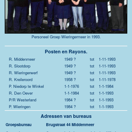
Personeel Groep Wieringermeer in 1993.
Posten en Rayons.
R. Middenmeer
1949 ?
tot
1-11-1993
R. Slootdorp
1949 ?
tot
1-11-1993
R. Wieringerwerf
1949 ?
tot
1-11-1993
R. Kreileroord
1958 ?
tot
1-11-1978
P. Niedorp te Winkel
1-1-1976
tot
1-1-1984
R. Den Oever
1-1-1984
tot
1-1-1993
P/R Westerland
1984 ?
tot
1-1-1993
P. Wieringen
1984 ?
tot
1-1-1993
Adressen van bureaus
Groepsbureau
Brugstraat 44 Middenmeer