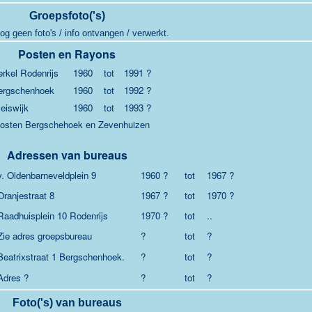
Groepsfoto('s)
og geen foto's / info ontvangen / verwerkt.
Posten en Rayons
rkel Rodenrijs
1960
tot
1991 ?
ergschenhoek
1960
tot
1992 ?
eiswijk
1960
tot
1993 ?
osten Bergschehoek en Zevenhuizen
Adressen van bureaus
v. Oldenbarneveldplein 9
1960 ?
tot
1967 ?
Oranjestraat 8
1967 ?
tot
1970 ?
Raadhuisplein 10 Rodenrijs
1970 ?
tot
..
Zie adres groepsbureau
?
tot
?
Beatrixstraat 1 Bergschenhoek.
?
tot
?
Adres ?
?
tot
?
Foto('s) van bureaus