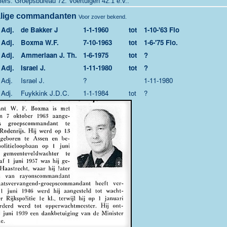
s: Groepsbureau 72. Voertuigen 42.1 e.v..
lige commandanten
Voor zover bekend.
Adj.
de Bakker J
1-1-1960
tot
1-10-'63 Flo
Adj.
Boxma W.F.
7-10-1963
tot
1-6-'75 Flo.
Adj.
Ammerlaan J. Th.
1-6-1975
tot
?
Adj.
Israel J.
1-11-1980
tot
?
Adj.
Israel J.
?
1-11-1980
Adj.
Fuykkink J.D.C.
1-1-1984
tot
?