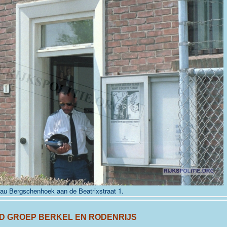
eau Bergschenhoek aan de
Beatrixstraat 1
.
D GROEP BERKEL EN RODENRIJS