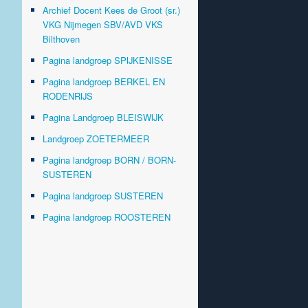
Archief Docent Kees de Groot (sr.)
VKG Nijmegen SBV/AVD VKS
Bilthoven
Pagina landgroep SPIJKENISSE
Pagina landgroep BERKEL EN
RODENRIJS
Pagina Landgroep BLEISWIJK
Landgroep ZOETERMEER
Pagina landgroep BORN / BORN-
SUSTEREN
Pagina landgroep SUSTEREN
Pagina landgroep ROOSTEREN