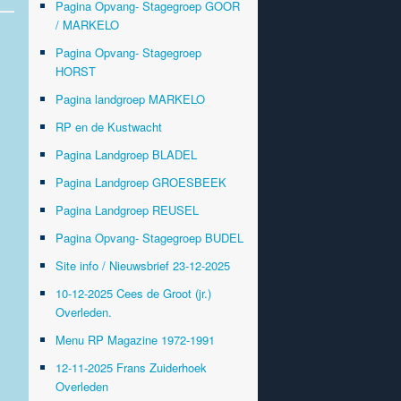
Pagina Opvang- Stagegroep GOOR
/ MARKELO
Pagina Opvang- Stagegroep
HORST
Pagina landgroep MARKELO
RP en de Kustwacht
Pagina Landgroep BLADEL
Pagina Landgroep GROESBEEK
Pagina Landgroep REUSEL
Pagina Opvang- Stagegroep BUDEL
Site info / Nieuwsbrief 23-12-2025
10-12-2025 Cees de Groot (jr.)
Overleden.
Menu RP Magazine 1972-1991
12-11-2025 Frans Zuiderhoek
Overleden