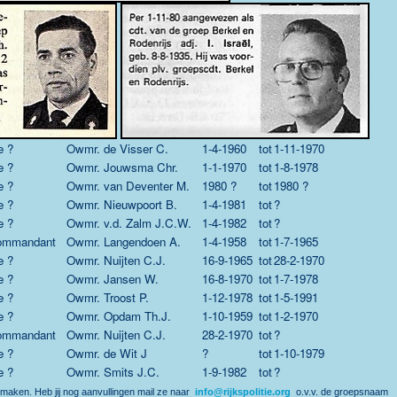
e ?
Owmr.
de Visser C.
1-4-1960
tot
1-11-1970
e ?
Owmr.
Jouwsma Chr.
1-1-1970
tot
1-8-1978
e ?
Owmr.
van Deventer M.
1980 ?
tot
1980 ?
e ?
Owmr.
Nieuwpoort B.
1-4-1981
tot
?
e ?
Owmr.
v.d. Zalm J.C.W.
1-4-1982
tot
?
ommandant
Owmr.
Langendoen A.
1-4-1958
tot
1-7-1965
e ?
Owmr.
Nuijten C.J.
16-9-1965
tot
28-2-1970
e ?
Owmr.
Jansen W.
16-8-1970
tot
1-7-1978
e ?
Owmr.
Troost P.
1-12-1978
tot
1-5-1991
e ?
Owmr.
Opdam Th.J.
1-10-1959
tot
1-2-1970
ommandant
Owmr.
Nuijten C.J.
28-2-1970
tot
?
e ?
Owmr.
de Wit J
?
tot
1-10-1979
e ?
Owmr.
Smits J.C.
1-9-1982
tot
?
 maken. Heb jij nog aanvullingen mail ze naar
info@rijkspolitie.org
o.v.v. de groepsnaam