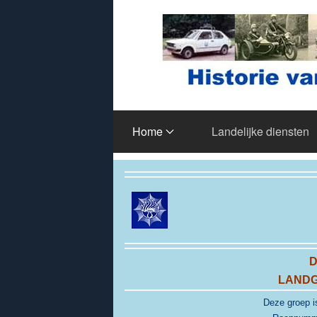
Terug naar hoofdinhoud
Home
Landelijke diensten
D
LANDG
Deze groep i