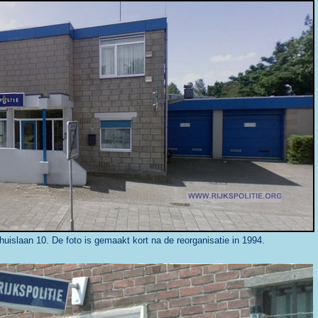
islaan 10. De foto is gemaakt kort na de reorganisatie in 1994.