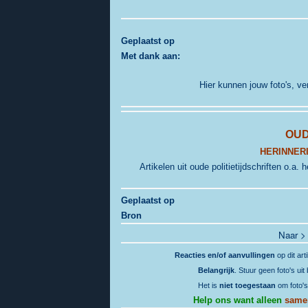
G
eplaatst op
Met dank aan:
Hier kunnen jouw foto's, v
OUD
HERINNERI
Artikelen uit oude politietijdschriften o.a
Geplaatst op
Bron
Naar 
Reacties en/of aanvullingen
op dit art
Belangrijk
. Stuur geen foto's ui
Het is
niet toegestaan
om foto's
Help ons want alleen
same