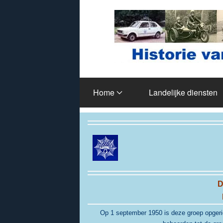
Terug naar hoofdinhoud
Home
Landelijke diensten
D
Op 1 september 1950 is deze groep opgeri