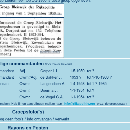
oep Zoetermeer. Op 1-1-1960 is deze groep opgeheven.
lige commandanten
Voor zover bekend.
mandant
Adj.
Carper L.L.
1-5-1950
tot
?
mandant
Owmr/Adj.
de Bakker J.
1953 ?
tot
1-10-1963 ?
ndant
Owmr.
Langendoen A.
1-4-1958
tot
1-7-1965
Owmr.
Boerma J.
1-1-1954
tot
?
Owmr.
de Vogel C.A.
1-1-1954
tot
?
 maken. Heb jij nog aanvullingen mail ze naar
info@rijkspolitie.org
o.v.v. de groepsnaam
Groepsfoto('s)
og geen foto's / info ontvangen / verwerkt.
Rayons en Posten