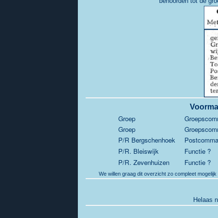
behoorden tot de gr
Voorma
Groep
Groepscom
Groep
Groepscom
P/R Bergschenhoek
Postcomma
P/R. Bleiswijk
Functie ?
P/R. Zevenhuizen
Functie ?
We willen graag dit overzicht zo compleet mogelijk
Helaas n