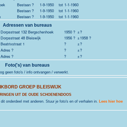
oek
Bestaan ?
1-9-1950
tot
1-1-1960
Bestaan ?
1-9-1950
tot
1-1-1960
n
Bestaan ?
1-9-1950
tot
1-1-1960
Adressen van bureaus
Dorpsstraat 132 Bergschenhoek
1950 ?
±
?
Dorpsstraat 48 Bleiswijk
1956 ?
±
1958 ?
Beatrixstraat 1
?
±
?
Adres ?
?
±
?
Adres ?
?
±
?
Foto('s) van bureaus
og geen foto's / info ontvangen / verwerkt.
IKBORD GROEP BLEISWIJK
RINGEN UIT DE OUDE SCHOENENDOOS
j dit onderdeel met anderen. Stuur je foto's en of verhalen in.
Lees hier hoe