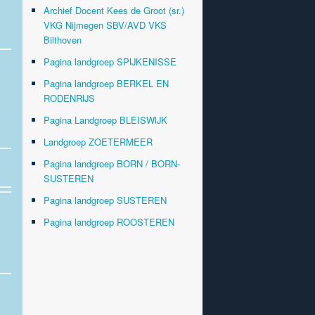
Archief Docent Kees de Groot (sr.)
VKG Nijmegen SBV/AVD VKS
Bilthoven
Pagina landgroep SPIJKENISSE
Pagina landgroep BERKEL EN
RODENRIJS
Pagina Landgroep BLEISWIJK
Landgroep ZOETERMEER
Pagina landgroep BORN / BORN-
SUSTEREN
Pagina landgroep SUSTEREN
Pagina landgroep ROOSTEREN