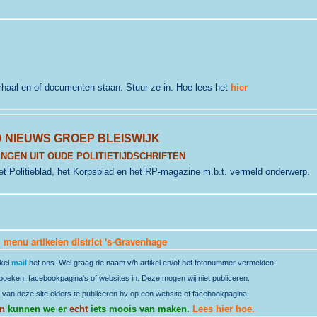
erhaal en of documenten staan. Stuur ze in. Hoe lees het
hier
 NIEUWS GROEP BLEISWIJK
NGEN UIT OUDE POLITIETIJDSCHRIFTEN
. het Politieblad, het Korpsblad en het RP-magazine m.b.t. vermeld onderwerp.
>
menu artikelen district 's-Gravenhage
ikel
mail
het ons. Wel graag de naam v/h artikel en/of het fotonummer vermelden.
t boeken, facebookpagina's of websites in. Deze mogen wij niet publiceren.
 van deze site elders te publiceren bv op een website of facebookpagina.
n
kunnen we er
echt
iets moois van maken.
Lees hier hoe.