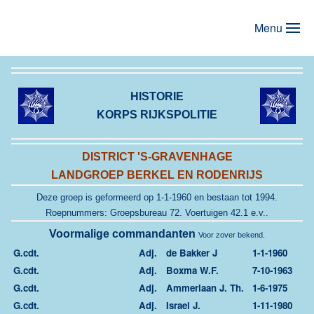
Menu
Terug naar hoofdinhoud
HISTORIE
KORPS RIJKSPOLITIE
DISTRICT 'S-GRAVENHAGE
LANDGROEP BERKEL EN RODENRIJS
Deze groep is geformeerd op 1-1-1960 en
bestaan tot 1994.
Roepnummers: Groepsbureau 72. Voertuigen 42.1 e.v..
Voormalige commandanten
Voor zover bekend.
G.cdt.
Adj.
de Bakker J
1-1-1960
G.cdt.
Adj.
Boxma W.F.
7-10-1963
G.cdt.
Adj.
Ammerlaan J. Th.
1-6-1975
G.cdt.
Adj.
Israel J.
1-11-1980