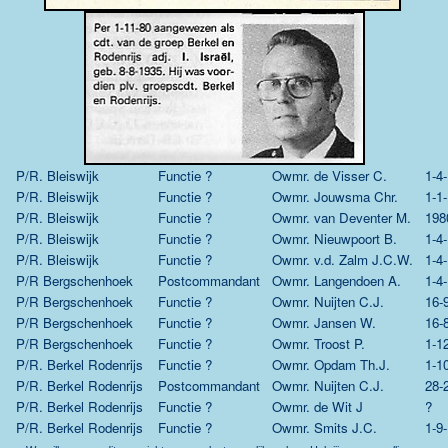
P/R. Bleiswijk
Functie ?
Owmr.
de Visser C.
1-4
P/R. Bleiswijk
Functie ?
Owmr.
Jouwsma Chr.
1-1
P/R. Bleiswijk
Functie ?
Owmr.
van Deventer M.
198
P/R. Bleiswijk
Functie ?
Owmr.
Nieuwpoort B.
1-4
P/R. Bleiswijk
Functie ?
Owmr.
v.d. Zalm J.C.W.
1-4
P/R Bergschenhoek
Postcommandant
Owmr.
Langendoen A.
1-4
P/R Bergschenhoek
Functie ?
Owmr.
Nuijten C.J.
16-
P/R Bergschenhoek
Functie ?
Owmr.
Jansen W.
16-
P/R Bergschenhoek
Functie ?
Owmr.
Troost P.
1-1
P/R. Berkel Rodenrijs
Functie ?
Owmr.
Opdam Th.J.
1-1
P/R. Berkel Rodenrijs
Postcommandant
Owmr.
Nuijten C.J.
28-
P/R. Berkel Rodenrijs
Functie ?
Owmr.
de Wit J
?
P/R. Berkel Rodenrijs
Functie ?
Owmr.
Smits J.C.
1-9