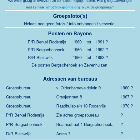
We willen graag dit overzicht zo compleet mogelijk maken. Heb jij nog aanvullingen
mail ze naar
info@rijkspolitie.org
o.v.v. de groepsnaam
Groepsfoto('s)
Helaas nog geen foto's / info ontvangen / verwerkt.
Posten en Rayons
P/R Berkel Rodenrijs
1960
tot
1991 ?
P/R Bergschenhoek
1960
tot
1992 ?
R/R Bleiswijk
1960
tot
1993 ?
De posten Bergschehoek en Zevenhuizen
Adressen van bureaus
Groepsbureau
v. Oldenbarneveldplein 9
1960 ?
Groepsbureau
Oranjestraat 8
1967 ?
Groepsbureau
Raadhuisplein 10 Rodenrijs
1970 ?
P/R Berkel Rodenrijs
Zie adres groepsbureau
?
P/R Bergschenhoek
Beatrixstraat 1 Bergschenhoek.
?
R/R Bleiswijk
Adres ?
?