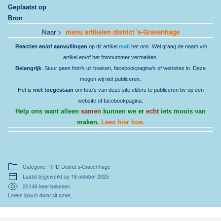
Geplaatst op
Bron
Naar >
menu artikelen district 's-Gravenhage
Reacties en/of aanvullingen
op dit artikel
mail
het ons. Wel graag de naam v/h
artikel en/of het fotonummer vermelden.
Belangrijk
. Stuur geen foto's uit boeken, facebookpagina's of websites in. Deze
mogen wij niet publiceren.
Het is
niet toegestaan
om foto's van deze site elders te publiceren bv op een
website of facebookpagina.
Help ons want alleen
samen
kunnen we er
echt
iets moois van
maken.
Lees hier hoe.
Categorie: RPD District s-Gravenhage
Laatst bijgewerkt op 18 oktober 2025
20146 keer bekeken
Lorem ipsum dolor sit amet.