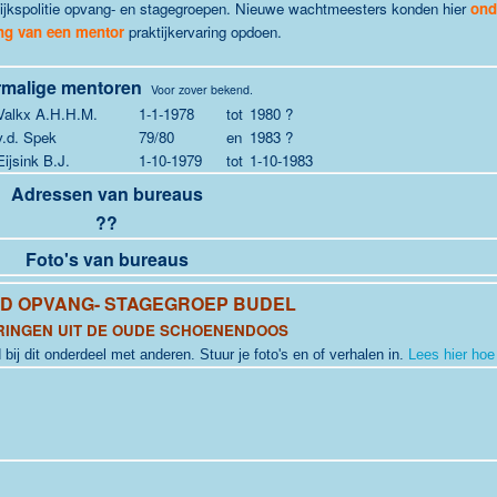
Rijkspolitie opvang- en stagegroepen. Nieuwe wachtmeesters konden hier
ond
ng van een mentor
praktijkervaring opdoen.
malige mentoren
Voor zover bekend.
Valkx A.H.H.M.
1-1-1978
tot
1980 ?
v.d. Spek
79/80
en
1983 ?
Eijsink B.J.
1-10-1979
tot
1-10-1983
Adressen van bureaus
??
Foto's van bureaus
RD
OPVANG- STAGEGROEP BUDEL
RINGEN UIT DE OUDE SCHOENENDOOS
 bij dit onderdeel met anderen. Stuur je foto's en of verhalen in.
Lees hier hoe