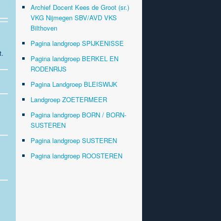
Archief Docent Kees de Groot (sr.)
VKG Nijmegen SBV/AVD VKS
Bilthoven
Pagina landgroep SPIJKENISSE
t.
Pagina landgroep BERKEL EN
RODENRIJS
Pagina Landgroep BLEISWIJK
Landgroep ZOETERMEER
Pagina landgroep BORN / BORN-
SUSTEREN
Pagina landgroep SUSTEREN
Pagina landgroep ROOSTEREN