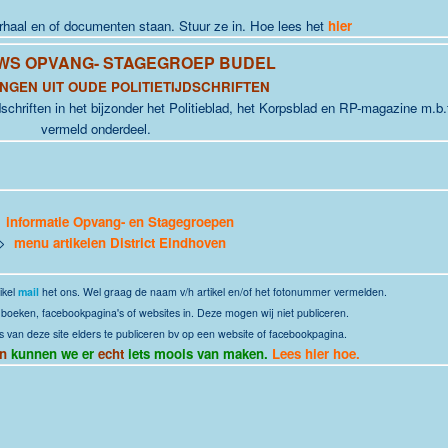
erhaal en of documenten staan. Stuur ze in. Hoe lees het
hier
WS OPVANG- STAGEGROEP BUDEL
NGEN UIT OUDE POLITIETIJDSCHRIFTEN
jdschriften in het bijzonder het Politieblad, het Korpsblad en RP-magazine m.b.
vermeld onderdeel.
>
informatie Opvang- en Stagegroepen
 >
menu artikelen District Eindhoven
ikel
mail
het ons. Wel graag de naam v/h artikel en/of het fotonummer vermelden.
it boeken, facebookpagina's of websites in. Deze mogen wij niet publiceren.
s van deze site elders te publiceren bv op een website of facebookpagina.
n
kunnen we er
echt
iets moois van maken.
Lees hier hoe.