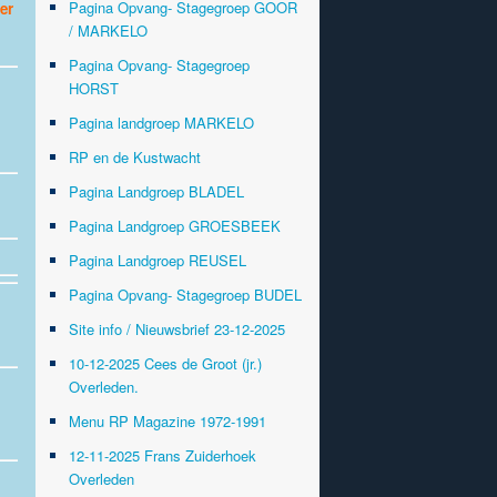
Pagina Opvang- Stagegroep GOOR
er
/ MARKELO
Pagina Opvang- Stagegroep
HORST
Pagina landgroep MARKELO
RP en de Kustwacht
Pagina Landgroep BLADEL
Pagina Landgroep GROESBEEK
Pagina Landgroep REUSEL
Pagina Opvang- Stagegroep BUDEL
Site info / Nieuwsbrief 23-12-2025
10-12-2025 Cees de Groot (jr.)
Overleden.
Menu RP Magazine 1972-1991
12-11-2025 Frans Zuiderhoek
Overleden