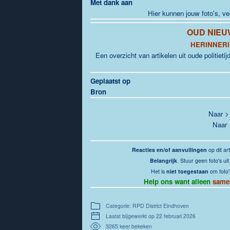
Met dank aan
Hier kunnen jouw foto's, v
OUD NIEU
HERINNERI
Een overzicht van artikelen uit oude politieti
Geplaatst op
Bron
Naar 
Naar
Reacties en/of aanvullingen
op dit art
Belangrijk
. Stuur geen foto's u
Het is
niet toegestaan
om foto'
Help ons want alleen
same
Categorie: RPD District Eindhoven
Laatst bijgewerkt op 22 februari 2026
3265 keer bekeken