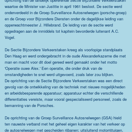
oprichting van de landelijk opererende Sectie Bijzondere Verkeerstaken
waartoe de Minister van Justitie in april 1961 besloot. De sectie werd
onderverdeeld in de Groep Surveillance Autosnelwegen (porsche-groep)
en de Groep voor Bijzondere Diensten onder de dagelijkse leiding van
opperwachtmeester J. Hillebrand. De leiding van de sectie werd
opgedragen aan de inmiddels tot kapitein bevorderde luitenant A.C.
Vogel.
De Sectie Bijzondere Verkeerstaken kreeg als voorlopige standplaats
Den Haag en werd ondergebracht in de oude Alexanderkazerne die met
man en macht voor dit doel gereed werd gemaakt onder het motto
'Operatie ouwe Alex.' Een operatie, die onder druk van de
omstandigheden te snel werd uitgevoerd, zoals later zou blijken.
De oprichting van de Sectie Bijzondere Verkeerstaken was een direct
gevolg van de ontwikkeling van de techniek met nieuwe mogelijkheden
en arbeidsbesparende apparatuur; apparatuur echter die verschillende
differentiaties vereiste, maar vooral gespecialiseerd personeel, zoals de
bemanning van de Porsches.
De oprichting van de Groep Surveillance Autosnelwegen (GSA) hield
ten nauwste verband met het geheel eigen karakter van het verkeer op
de autosnelwegen met gescheiden rijbanen; uitsluitend motorrijtuigen,