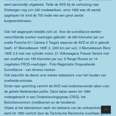
werd aanzienlijk uitgebreid. Telde de AVD bij de verhuizing naar
Driebergen nog zo'n 240 medewerkers, anno 1992 was dit aantal
opgelopen tot rond de 700 onder wie een groot aantal
burgerambtenaren.
Ook het wagenpark breidde zich uit. Voor de surveillance worden
verschillende soorten voertuigen gebruikt: de 260 kilometer per uur
snelle Porsche 911 Carrera 2 Targa's waarvan de AVD er 25 in gebruik
heeft, 47 Mercedessen 190E 2. (200 km per uur), 3 Mercedessen Benz
190E 2.6 met zes cylinder motor, 21 Volkswagens Passat Variant met
een snelheid van 195 kilometer per uur, 6 Range Rovers en 14
zogeheten FROS-voertuigen - Foto Registratie Onopvallende
Surveillance - van diverse merken.
Ook beschikt de dienst over enkele radarauto's voor het houden van
snelheidscontroles.
Sinds haar oprichting verricht de AVD veel ondersteunende taken voor
de gehele Nederlandse politie. Deze taken waren tot 1989
ondergebracht in een Ondersteuningsgroep (OSG), het
Berichtencentrum (meldkamer) en de fotodienst.
Vrijwel al het laboratorium werk ten behoeve van de verkeersfotografie
werd tot 1960 verricht door de Technische Recherche (voorheen gewest