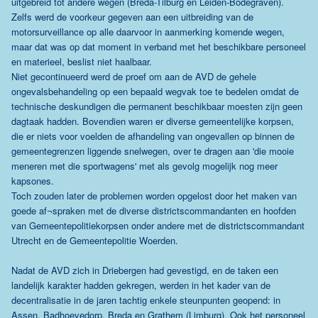
uitgebreid tot andere wegen (Breda-Tilburg en Leiden-Bodegraven).
Zelfs werd de voorkeur gegeven aan een uitbreiding van de
motorsurveillance op alle daarvoor in aanmerking komende wegen,
maar dat was op dat moment in verband met het beschikbare personeel
en materieel, beslist niet haalbaar.
Niet gecontinueerd werd de proef om aan de AVD de gehele
ongevalsbehandeling op een bepaald wegvak toe te bedelen omdat de
technische deskundigen die permanent beschikbaar moesten zijn geen
dagtaak hadden. Bovendien waren er diverse gemeentelijke korpsen,
die er niets voor voelden de afhandeling van ongevallen op binnen de
gemeentegrenzen liggende snelwegen, over te dragen aan 'die mooie
meneren met die sportwagens' met als gevolg mogelijk nog meer
kapsones.
Toch zouden later de problemen worden opgelost door het maken van
goede af¬spraken met de diverse districtscommandanten en hoofden
van Gemeentepolitiekorpsen onder andere met de districtscommandant
Utrecht en de Gemeentepolitie Woerden.
Nadat de AVD zich in Driebergen had gevestigd, en de taken een
landelijk karakter hadden gekregen, werden in het kader van de
decentralisatie in de jaren tachtig enkele steunpunten geopend: in
Assen, Badhoevedorp, Breda en Grathem (Limburg). Ook het personeel