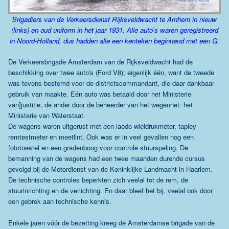
B
rigadiers van de Verkeersdienst Rijksveldwacht te Arnhem in nieuw
(links) en oud uniform in het jaar 1931. Alle auto's waren geregistreerd
in Noord-Holland, dus hadden alle een kenteken beginnend met een G.
De Verkeersbrigade Amsterdam van de Rijksveldwacht had de
beschikking over twee auto's (Ford V8); eigenlijk één, want de tweede
was tevens bestemd voor de districtscommandant, die daar dankbaar
gebruik van maakte. Eén auto was betaald door het Ministerie
van]justitie, de ander door de beheerder van het wegennet: het
Ministerie van Waterstaat.
De wagens waren uitgerust met een laodo wieldrukmeter, tapley
remtestmeter en meetlint. Ook was er in veel gevallen nog een
fototoestel en een gradenboog voor controle stuurspeling. De
bemanning van de wagens had een twee maanden durende cursus
gevolgd bij de Motordienst van de Koninklijke Landmacht in Haarlem.
De technische controles beperkten zich veelal tot de rem, de
stuurinrichting en de verlichting. En daar bleef het bij, veelal ook door
een gebrek aan technische kennis.
Enkele jaren vóór de bezetting kreeg de Amsterdamse brigade van de