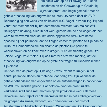
Inmiddels was op de Rijksweg 12, tussen
Linschoten en de Gouwebrug te Gouda, bij
wijze van proef, een begin gemaakt met de
gehele afhandeling van ongevallen te laten uitvoeren door de AVD.
Daarmee ging een wens van de kolonel A.C. Vogel in vervulling. Hij had
vanaf het moment dat hij het commando overnam van majoor WH.
Ballegoyen de Jong, alles in het werk gesteld om de snelwegen als het
ware te 'veroveren' voor de inmiddels opgerichte AVD. Met name
spoorde hij het personeel aan te zorgen eerder ter plaatse te zijn dan de
Rijks- of Gemeentepolitie om daarna de plaatselijke politie te
waarschuwen en de zaak over te dragen. 'Een omslachtig gedoe,' zei
kolonel Vogel vele malen. Hij was met zijn staf van mening, dat de
afhandeling van ongevallen op de grote snelwegen thuishoorde binnen
zijn dienst.
Het doel van de proef op Rijksweg 12 was inzicht te krijgen in het
aantal personeelsleden en materieel dat nodig zou zijn wanneer de
gehele behandeling van ongevallen op de autosnelwegen in handen van
de AVD zou worden gelegd. Dat gold ook voor de proef inzake
verkeerssurveillance met motoren op de provinciale weg Aalsmeer-
Hilversum; een traject van 35 kilometer dat lag in het ambtsgebied van
de groepen Aalsmeer, Uithoorn, en Kortenhoef van het district
Amsterdam en Mijdrecht, Vinkeveen, Waverveen en Breukelen van het