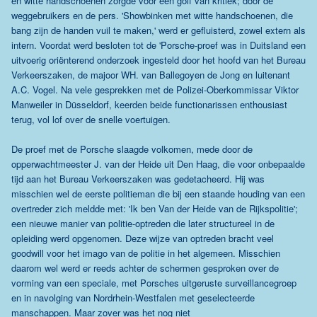
en witte handschoenen zorgde voor een golf van kritiek; door de
weggebruikers en de pers. 'Showbinken met witte handschoenen, die
bang zijn de handen vuil te maken,' werd er gefluisterd, zowel extern als
intern. Voordat werd besloten tot de 'Porsche-proef was in Duitsland een
uitvoerig oriënterend onderzoek ingesteld door het hoofd van het Bureau
Verkeerszaken, de majoor WH. van Ballegoyen de Jong en luitenant
A.C. Vogel. Na vele gesprekken met de Polizei-Oberkommissar Viktor
Manweiler in Düsseldorf, keerden beide functionarissen enthousiast
terug, vol lof over de snelle voertuigen.
De proef met de Porsche slaagde volkomen, mede door de
opperwachtmeester J. van der Heide uit Den Haag, die voor onbepaalde
tijd aan het Bureau Verkeerszaken was gedetacheerd. Hij was
misschien wel de eerste politieman die bij een staande houding van een
overtreder zich meldde met: 'Ik ben Van der Heide van de Rijkspolitie';
een nieuwe manier van politie-optreden die later structureel in de
opleiding werd opgenomen. Deze wijze van optreden bracht veel
goodwill voor het imago van de politie in het algemeen. Misschien
daarom wel werd er reeds achter de schermen gesproken over de
vorming van een speciale, met Porsches uitgeruste surveillancegroep
en in navolging van Nordrhein-Westfalen met geselecteerde
manschappen. Maar zover was het nog niet