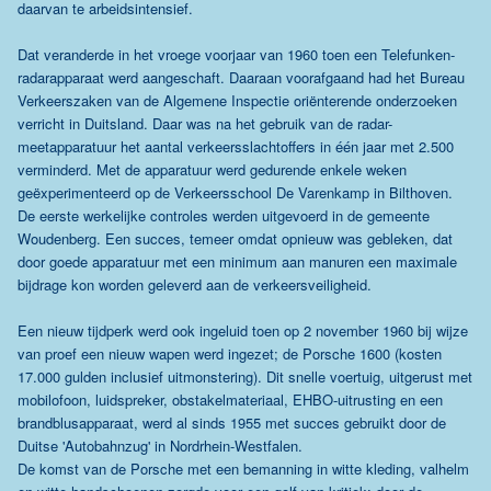
daarvan te arbeidsintensief.
Dat veranderde in het vroege voorjaar van 1960 toen een Telefunken-
radarapparaat werd aangeschaft. Daaraan voorafgaand had het Bureau
Verkeerszaken van de Algemene Inspectie oriënterende onderzoeken
verricht in Duitsland. Daar was na het gebruik van de radar-
meetapparatuur het aantal verkeersslachtoffers in één jaar met 2.500
verminderd. Met de apparatuur werd gedurende enkele weken
geëxperimenteerd op de Verkeersschool De Varenkamp in Bilthoven.
De eerste werkelijke controles werden uitgevoerd in de gemeente
Woudenberg. Een succes, temeer omdat opnieuw was gebleken, dat
door goede apparatuur met een minimum aan manuren een maximale
bijdrage kon worden geleverd aan de verkeersveiligheid.
Een nieuw tijdperk werd ook ingeluid toen op 2 november 1960 bij wijze
van proef een nieuw wapen werd ingezet; de Porsche 1600 (kosten
17.000 gulden inclusief uitmonstering). Dit snelle voertuig, uitgerust met
mobilofoon, luidspreker, obstakelmateriaal, EHBO-uitrusting en een
brandblusapparaat, werd al sinds 1955 met succes gebruikt door de
Duitse 'Autobahnzug' in Nordrhein-Westfalen.
De komst van de Porsche met een bemanning in witte kleding, valhelm