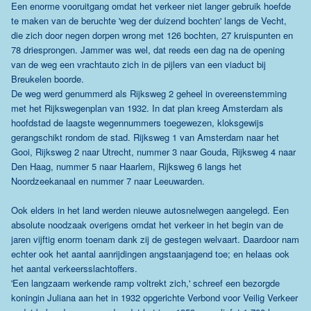
Een enorme vooruitgang omdat het verkeer niet langer gebruik hoefde
te maken van de beruchte 'weg der duizend bochten' langs de Vecht,
die zich door negen dorpen wrong met 126 bochten, 27 kruispunten en
78 driesprongen. Jammer was wel, dat reeds een dag na de opening
van de weg een vrachtauto zich in de pijlers van een viaduct bij
Breukelen boorde.
De weg werd genummerd als Rijksweg 2 geheel in overeenstemming
met het Rijkswegenplan van 1932. In dat plan kreeg Amsterdam als
hoofdstad de laagste wegennummers toegewezen, kloksgewijs
gerangschikt rondom de stad. Rijksweg 1 van Amsterdam naar het
Gooi, Rijksweg 2 naar Utrecht, nummer 3 naar Gouda, Rijksweg 4 naar
Den Haag, nummer 5 naar Haarlem, Rijksweg 6 langs het
Noordzeekanaal en nummer 7 naar Leeuwarden.
Ook elders in het land werden nieuwe autosnelwegen aangelegd. Een
absolute noodzaak overigens omdat het verkeer in het begin van de
jaren vijftig enorm toenam dank zij de gestegen welvaart. Daardoor nam
echter ook het aantal aanrijdingen angstaanjagend toe; en helaas ook
het aantal verkeersslachtoffers.
'Een langzaam werkende ramp voltrekt zich,' schreef een bezorgde
koningin Juliana aan het in 1932 opgerichte Verbond voor Veilig Verkeer