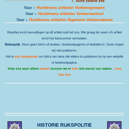
7.
Actie zwarte zes
Naar >
Hoofdmenu artikelen Verkeersgroepen
Naar >
Hoofdmenu artikelen Verkeersschool
Naar >
Hoofdmenu artikelen Algemene Verkeersdienst
Reacties en/of aanvullingen op dit artikel
mail
het ons. Wel graag de naam v/h artikel
en/of het fotonummer vermelden.
Belangrijk
. Stuur geen foto's uit boeken, facebookpagina's of websites in. Deze mogen
wij niet publiceren.
Het is
niet toegestaan
om foto's van deze site elders te publiceren bv op een website
of facebookpagina.
Help ons want alleen
samen
kunnen we er
echt
iets moois van maken.
Lees
hier hoe
HISTORIE RIJKSPOLITIE