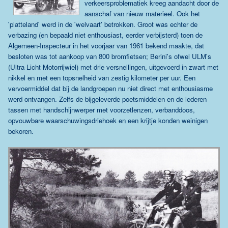
verkeersproblematiek kreeg aandacht door de
aanschaf van nieuw materieel. Ook het
'platteland' werd in de 'welvaart' betrokken. Groot was echter de
verbazing (en bepaald niet enthousiast, eerder verbijsterd) toen de
Algemeen-Inspecteur in het voorjaar van 1961 bekend maakte, dat
besloten was tot aankoop van 800 bromfietsen; Berini's ofwel ULM's
(Ultra Licht Motorrijwiel) met drie versnellingen, uitgevoerd in zwart met
nikkel en met een topsnelheid van zestig kilometer per uur. Een
vervoermiddel dat bij de landgroepen nu niet direct met enthousiasme
werd ontvangen. Zelfs de bijgeleverde poetsmiddelen en de lederen
tassen met handschijnwerper met voorzetlenzen, verbanddoos,
opvouwbare waarschuwingsdriehoek en een krijtje konden weinigen
bekoren.