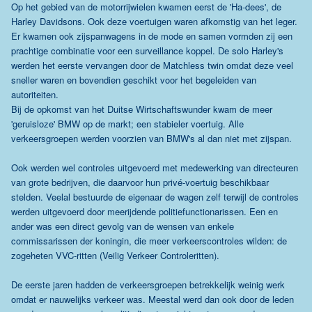
Op het gebied van de motorrijwielen kwamen eerst de 'Ha-dees', de
Harley Davidsons. Ook deze voertuigen waren afkomstig van het leger.
Er kwamen ook zijspanwagens in de mode en samen vormden zij een
prachtige combinatie voor een surveillance koppel. De solo Harley's
werden het eerste vervangen door de Matchless twin omdat deze veel
sneller waren en bovendien geschikt voor het begeleiden van
autoriteiten.
Bij de opkomst van het Duitse Wirtschaftswunder kwam de meer
'geruisloze' BMW op de markt; een stabieler voertuig. Alle
verkeersgroepen werden voorzien van BMW's al dan niet met zijspan.
Ook werden wel controles uitgevoerd met medewerking van directeuren
van grote bedrijven, die daarvoor hun privé-voertuig beschikbaar
stelden. Veelal bestuurde de eigenaar de wagen zelf terwijl de controles
werden uitgevoerd door meerijdende politiefunctionarissen. Een en
ander was een direct gevolg van de wensen van enkele
commissarissen der koningin, die meer verkeerscontroles wilden: de
zogeheten VVC-ritten (Veilig Verkeer Controleritten).
De eerste jaren hadden de verkeersgroepen betrekkelijk weinig werk
omdat er nauwelijks verkeer was. Meestal werd dan ook door de leden