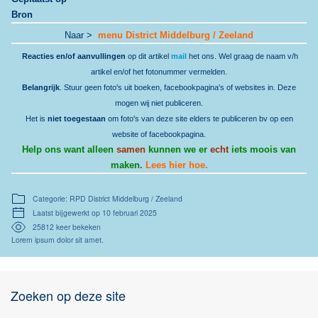
Bron
Naar >
menu District Middelburg / Zeeland
Reacties en/of aanvullingen
op dit artikel
mail
het ons. Wel graag de naam v/h
artikel en/of het fotonummer vermelden.
Belangrijk
. Stuur geen foto's uit boeken, facebookpagina's of websites in. Deze
mogen wij niet publiceren.
Het is
niet toegestaan
om foto's van deze site elders te publiceren bv op een
website of facebookpagina.
Help ons want alleen
samen
kunnen we er
echt
iets moois van
maken.
Lees hier hoe.
Categorie: RPD District Middelburg / Zeeland
Laatst bijgewerkt op 10 februari 2025
25812 keer bekeken
Lorem ipsum dolor sit amet.
Zoeken op deze site