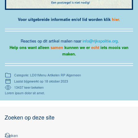
Voor uitgebreide informatie en/of lid worden klik
hier
.
Reacties op dit artikel mailen naar
info@rijkspolitie.org
.
Help ons want alleen
samen
kunnen we er
echt
iets moois van
maken.
Categorie: LD01Menu Artikelen RP Algemeen
Laatst bijgewerkt op 18 oktober 2023
13437 keer bekeken
Lorem ipsum dolor sit amet.
Zoeken op deze site