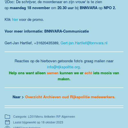
'2Doc: De schrijver, de moordenaar en zijn vrouw' is te zien
op
maandag 18 november
om
20.30 uur
bij
BNNVARA
op
NPO 2.
Klik
hier
voor de promo.
Voor meer informatie: BNNVARA-Communicatie
Gert-Jan Hartlief, +31620435389,
Gert-jan.Hartlief@bnnvara.nl
Reacties op de hierboven getoonde foto's graag mailen naar
info@rijkspolitie.org
.
Help ons want alleen
samen
kunnen we er
echt
iets moois van
maken.
Naar >
Overzicht Archieven oud Rijkspolitie medewerkers
.
Categorie: LD01Menu Artikelen RP Algemeen
Laatst bijgewerkt op 18 oktober 2023
13897 keer bekeken