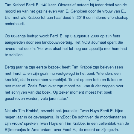
Tim Krabbé Ferdi E. 142 keer. Obsessief noteert hij ieder detail van de
moord en van het gezinsleven van E. Geholpen door de vrouw van E.,
Els, met wie Krabbé tot aan haar dood in 2016 een intieme vriendschap
onderhoudt.
Op 66-jarige leeftijd wordt Ferdi E. op 3 augustus 2009 op zijn fiets
aangereden door een landbouwvoertuig. Het NOS Journaal opent die
avond met de zin: 'Het was alsof het lot nog een appeltje met hem had
te schillen.'
Dertig jaar na zijn eerste bezoek heeft Tim Krabbé zijn belevenissen
met Ferdi E. en zijn gezin nu vastgelegd in het boek 'Vrienden, een
kroniek', dat in november verschijnt. 'Ik zat op een trein en ik kon er
niet meer af. Zoals Ferdi over zijn moord zei, kan ik dat zeggen over
het schrijven van dat boek. Op zeker moment moest het boek
geschreven worden, vele jaren later.'
Net als Tim Krabbé, bezocht ook journalist Twan Huys Ferdi E. bijna
negen jaar in de gevangenis. In '2Doc: De schrijver, de moordenaar en
zijn vrouw' spreken Twan Huys en Tim Krabbé, in een cellenblok van de
Bijlmerbajes in Amsterdam, over Ferdi E., de moord en zijn gezin.