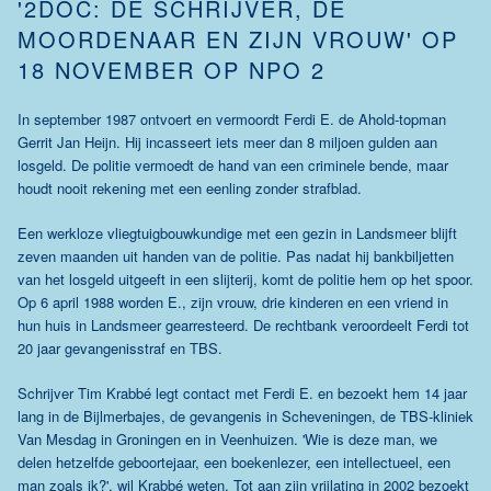
'2DOC: DE SCHRIJVER, DE
MOORDENAAR EN ZIJN VROUW' OP
18 NOVEMBER OP NPO 2
In september 1987 ontvoert en vermoordt Ferdi E. de Ahold-topman
Gerrit Jan Heijn. Hij incasseert iets meer dan 8 miljoen gulden aan
losgeld. De politie vermoedt de hand van een criminele bende, maar
houdt nooit rekening met een eenling zonder strafblad.
Een werkloze vliegtuigbouwkundige met een gezin in Landsmeer blijft
zeven maanden uit handen van de politie. Pas nadat hij bankbiljetten
van het losgeld uitgeeft in een slijterij, komt de politie hem op het spoor.
Op 6 april 1988 worden E., zijn vrouw, drie kinderen en een vriend in
hun huis in Landsmeer gearresteerd. De rechtbank veroordeelt Ferdi tot
20 jaar gevangenisstraf en TBS.
Schrijver Tim Krabbé legt contact met Ferdi E. en bezoekt hem 14 jaar
lang in de Bijlmerbajes, de gevangenis in Scheveningen, de TBS-kliniek
Van Mesdag in Groningen en in Veenhuizen. 'Wie is deze man, we
delen hetzelfde geboortejaar, een boekenlezer, een intellectueel, een
man zoals ik?', wil Krabbé weten. Tot aan zijn vrijlating in 2002 bezoekt