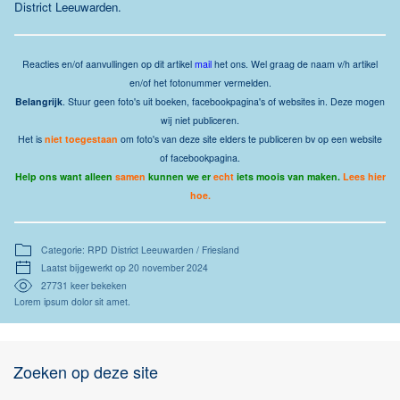
District Leeuwarden
.
Reacties
en/of aanvullingen op dit artikel
mail
het ons.
Wel graag de naam v/h artikel
en/of het fotonummer vermelden.
Belangrijk
. Stuur geen foto's uit boeken, facebookpagina's of websites in. Deze mogen
wij niet publiceren.
Het is
niet toegestaan
om foto's van deze site elders te publiceren bv op een website
of facebookpagina.
Help ons want alleen
samen
kunnen we er
echt
iets moois van maken.
Lees hier
hoe.
Categorie: RPD District Leeuwarden / Friesland
Laatst bijgewerkt op 20 november 2024
27731 keer bekeken
Lorem ipsum dolor sit amet.
Zoeken op deze site