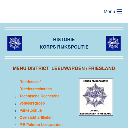
Menu
Terug naar hoofdinhoud
HISTORIE
KORPS RIJKSPOLITIE
MENU DISTRICT LEEUWARDEN / FRIESLAND
Districtsstaf
>
Districtsrecherche
>
Technische Recherche
>
Verkeersgroep
>
Parketpolitie
>
Overzicht artikelen
>
ME Peloton Leeuwarden
>