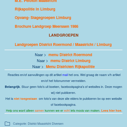
M.E. Peloton Maastricht
Rijkspolitie in Limburg
Opvang- Stagegroepen Limburg
Brochure Landgroep Meerssen 1986
LANDGROEPEN
Landgroepen District Roermond / Maastricht / Limburg
Naar >
menu District Roermond
Naar >
menu District Limburg
Naar >
Menu Districten Rijkspolitie
Reacties en/of aanvullingen op dit artikel
mail
het ons.
Wel graag de naam v/h artikel
en/of het fotonummer vermelden.
Belangrijk
. Stuur geen foto's uit boeken, facebookpagina's of websites in. Deze mogen
wij niet publiceren.
Het is
niet toegestaan
om foto's van deze site elders te publiceren bv op een website
of facebookpagina.
Help ons want alleen
samen
kunnen we er
echt
iets moois van maken.
Lees hier hoe.
Categorie: District Maastricht Diversen