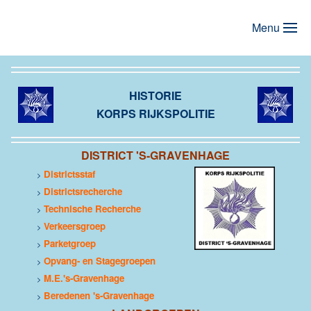
Menu
Terug naar hoofdinhoud
HISTORIE
KORPS RIJKSPOLITIE
DISTRICT 'S-GRAVENHAGE
Districtsstaf
>
Districtsrecherche
>
Technische Recherche
>
Verkeersgroep
>
Parketgroep
>
Opvang- en Stagegroepen
>
M.E.'s-Gravenhage
>
Beredenen 's-Gravenhage
>