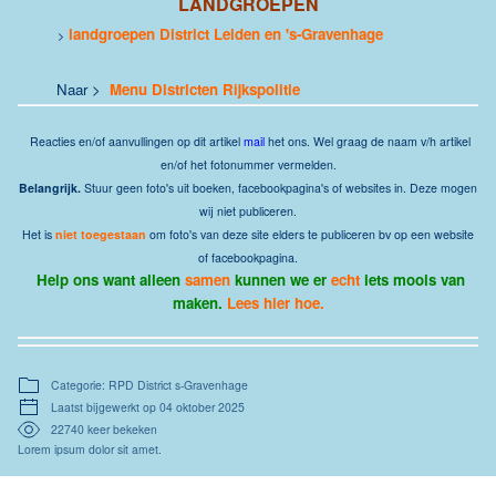
LANDGROEPEN
landgroepen District Leiden en 's-Gravenhage
>
Naar >
Menu Districten Rijkspolitie
Reacties
en/of aanvullingen op dit artikel
mail
het ons.
Wel graag de naam v/h artikel
en/of het fotonummer vermelden.
Belangrijk.
Stuur geen foto's uit boeken, facebookpagina's of websites in. Deze mogen
wij niet publiceren.
Het is
niet toegestaan
om foto's van deze site elders te publiceren bv op een website
of facebookpagina.
Help ons want alleen
samen
kunnen we er
echt
iets moois van
maken.
Lees hier hoe.
Categorie: RPD District s-Gravenhage
Laatst bijgewerkt op 04 oktober 2025
22740 keer bekeken
Lorem ipsum dolor sit amet.