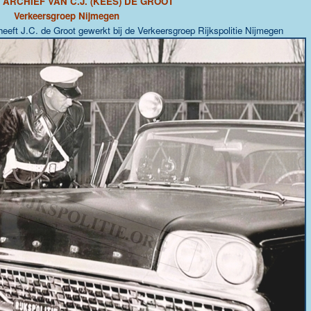
 ARCHIEF VAN C.J. (KEES) DE GROOT
Verkeersgroep Nijmegen
eeft J.C. de Groot gewerkt bij de Verkeersgroep Rijkspolitie Nijmegen