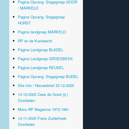
Pagina Opvang- Stagegroep GOOR
/ MARKELO
Pagina Opvang- Stagegroep
HORST
Pagina landgroep MARKELO
RP en de Kustwacht
Pagina Landgroep BLADEL
Pagina Landgroep GROESBEEK
Pagina Landgroep REUSEL
Pagina Opvang- Stagegroep BUDEL
Site info / Nieuwsbrief 23-12-2025
10-12-2025 Cees de Groot (jr.)
Overleden.
Menu RP Magazine 1972-1991
12-11-2025 Frans Zuiderhoek
Overleden