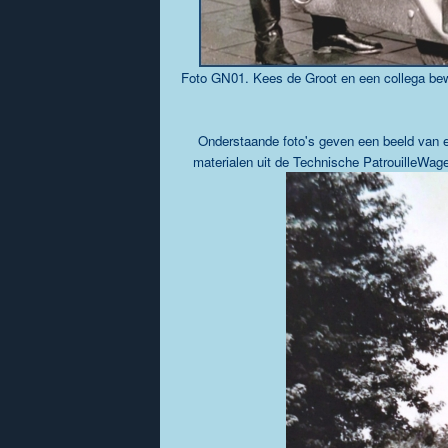
Foto GN01. Kees de Groot en een collega bewo
Onderstaande foto's geven een beeld van 
materialen uit de Technische PatrouilleWa