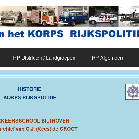
RP Districten / Landgroepen
RP Algemeen
HISTORIE
KORPS RIJKSPOLITIE
RKEERSSCHOOL BILTHOVEN
 archief van C.J. (Kees) de GROOT