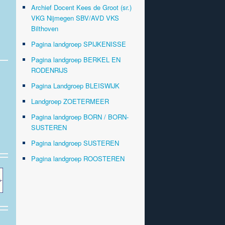
Archief Docent Kees de Groot (sr.)
VKG Nijmegen SBV/AVD VKS
Bilthoven
Pagina landgroep SPIJKENISSE
Pagina landgroep BERKEL EN
RODENRIJS
Pagina Landgroep BLEISWIJK
Landgroep ZOETERMEER
Pagina landgroep BORN / BORN-
SUSTEREN
Pagina landgroep SUSTEREN
Pagina landgroep ROOSTEREN