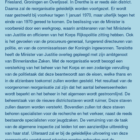
Friesland, Groningen en Overijssel. In Drenthe is er reeds één district.
Daarna zal de reorganisatie geleidelijk worden voortgezet. Er wordt
naar gestreefd bij voorkeur tegen 1 januari 1970, maar uiterlijk tegen het
einde van 1970 gereed te komen. De beslissing van de Minister is
voorbereid door een werkgroep, waarin ambtenaren van het Ministerie
van Justitie en officieren van het Korps Rijkspolitie zitting hebben. Ook
is het gevoelen van de procureurs-generaal, fungerend directeuren van
politie, en van de commissarissen der Koningin ingewonnen. Tenslotte
heeft de Minister van Justitie overleg gepleegd met zijn ambtgenoot
van Binnenlandse Zaken. Met de reorganisatie wordt beoogd een
versterking van het beheer van het Korps en een zodanige vervulling
van de politietaak dat deze beantwoordt aan de eisen, welke thans en
in de afzienbare toekomst zullen worden gesteld. Het resultaat van de
voorgenomen reorganisatie zal zijn dat het aantal beheerseenheden
wordt beperkt en het beheer in het algemeen wordt gestroomlijnd. De
beheerstaak van de nieuwe districtsstaven wordt ruimer, Deze staven
zullen daarom worden versterkt. Bovendien zullen tot deze staven
behoren specialisten voor de recherche en het verkeer, naast de reeds
bestaande specialisten voor jeugdzaken. De verruiming van de taak
van de algemene inspectie zal leiden tot een aanzienlijke uitbreiding
van haar staf. Uiteraard zal er bij de geleidelijke uitvoering van deze
reorganisatie voortdurend rekening worden gehouden met de