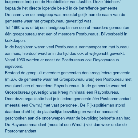
burgemeester(s) en de Hoofdofficier van Justitie. Deze 'driehoek'
bepaalde het directe lopende beleid in de betreffende gemeente.
De naam van de landgroep was meestal gelijk aan de naam van de
gemeente waar het groepsbureau gevestigd was.
Tot 1960 was er bij een landgroep binnen een of meerdere gemeenten
één groepsbureau met een of meerdere Postbureaus. Bijvoorbeeld in
kerkdorpen.
In de beginjaren waren veel Postbureaus eenmansposten met bureau
aan huis, hierdoor werd er in die tijd dus ook al wijkgericht gewerkt.
Vanaf 1960 werden er naast de Postbureaus ook Rayonbureaus
ingevoerd.
Bestond de groep uit meerdere gemeenten dan kreeg iedere gemeente
(m.u.v. de gemeente waar het Groepsbureau was) een Postbureau met
eventueel een of meerdere Rayonbureaus. In de gemeente waar het
Groepsbureau gevestigd was kreeg minimaal een Rayonbureau.
Door deze organisatie had je in iedere gemeente één Postcommandant
(meestal een Owmr.) met vast personeel. De Rijkspolitieman stond
daardoor dicht bij de plaatselijke bevolking en werd er aandacht
geschonken aan die onderwerpen waar de bevolking behoefte aan had.
De Rayoncommandant (meestal een Wmr.I.) viel dan weer onder de
Postcommandant.