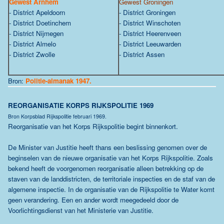
Gewest Arnhem
Gewest Groningen
- District Apeldoorn
- District Groningen
- District Doetinchem
- District Winschoten
- District Nijmegen
- District Heerenveen
- District Almelo
- District Leeuwarden
- District Zwolle
- District Assen
Bron:
Politie-almanak 1947.
REORGANISATIE KORPS RIJKSPOLITIE 1969
Bron Korpsblad Rijkspolitie februari 1969.
Reorganisatie van het Korps Rijkspolitie begint binnenkort.
De Minister van Justitie heeft thans een beslissing genomen over de
beginselen van de nieuwe organisatie van het Korps Rijkspolitie. Zoals
bekend heeft de voorgenomen reorganisatie alleen betrekking op de
staven van de landdistricten, de territoriale inspecties en de staf van de
algemene inspectie. In de organisatie van de Rijkspolitie te Water komt
geen verandering. Een en ander wordt meegedeeld door de
Voorlichtingsdienst van het Ministerie van Justitie.