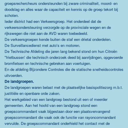
groepsrechercheurs ondersteunden bij zware criminaliteit, moord- en
doodslag en alles waar de capaciteit en kennis op de groep tekort bij
schoten.
Ieder district had een Verkeersgroep. Het onderdeel dat de
verkeersondersteuning verzorgde op de provinciale wegen en de
rijkswegen die niet aan de AVD waren toebedeeld.
De verkeersgroepen kende buiten de staf een drietal onderdelen.
De Surveillancedienst met auto's en motoren.
De Technische Afdeling die jaren lang bekend stond om hun Citroën
"frietbussen' die technisch onderzoek deed bij aanrijdingen, opgevoerde
bromfietsen en technische gebreken aan voertuigen.
En de afdeling Bijzondere Controles die de statische snelheidscontroles
uitvoerden.
De landgroepen.
De landgroepen waren belast met de plaatselijke basispolitiezorg m.b.t.
justitiële en openbare orde zaken.
Het werkgebied van een landgroep bestond uit een of meerder
gemeenten. Aan het hoofd van een landgroep stond een
groepscommandant vaak bijgestaan door een plaatsvervangend
groepscommandant die vaak ook de functie van rayoncommandant
vervulde. De groepscommandant onderhield het contact met de