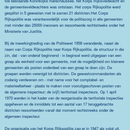
toe bestaande Koninklijke marechaussee, het Korps Rijksveldwacht en
de gemeenteveldwachters was ontstaan. Het corps Rijkspolitie werd
gesplitst in 5 gewesten met te samen 21 districten.Het Corps
Rijkspolitie was verantwoordelijk voor de politiezorg in alle gemeenten
met minder dan 25000 inwoners en ressorteerde rechtstreeks onder het
Ministerie van Justitie.
Bij de inwerkingtreding van de Politiewet 1958 veranderde, naast de
naam van Corps Rijkspolitie naar Korps Rijkspolitie, de structuur in die
zin, dat - van onderaf beginnend - in beginsel werd uitgegaan van een
groep als eenheid voor een gemeente, met de mogelijkheid om kleinere
gemeenten als posten onderdeel van een groep te doen zijn. De
groepen werden verenigd tot districten. De gewestcommandanten als
zodanig verdwenen om - met name voor het comptabel- en
materieelbeheer - plaats te maken voor vooruitgeschoven posten van
de algemene inspecteur; de (vijf) territoriaal inspecteurs. Op 1 april
1970 werden in het kader van de reorganisatie de territoriale inspecties
opgeheven en de inmiddels tot een aantal van 17 teruggebrachte
districten ressorteerden vanaf dat moment rechtstreeks onder de
algemeen inspecteur.
De organisatie van het Korps Rijkspolitie zag er in 1947 als volgt uit.