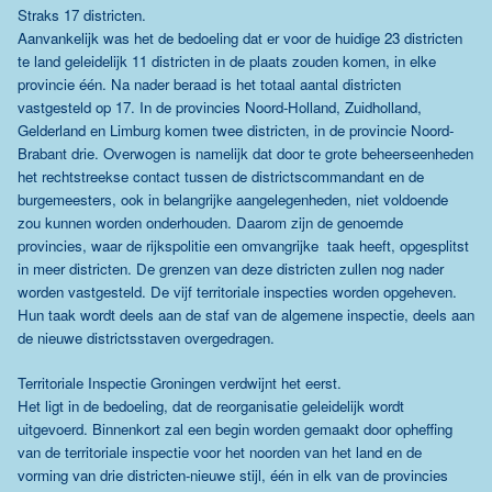
Straks 17 districten.
Aanvankelijk was het de bedoeling dat er voor de huidige 23 districten
te land geleidelijk 11 districten in de plaats zouden komen, in elke
provincie één. Na nader beraad is het totaal aantal districten
vastgesteld op 17. In de provincies Noord-Holland, Zuidholland,
Gelderland en Limburg komen twee districten, in de provincie Noord-
Brabant drie. Overwogen is namelijk dat door te grote beheerseenheden
het rechtstreekse contact tussen de districtscommandant en de
burgemeesters, ook in belangrijke aangelegenheden, niet voldoende
zou kunnen worden onderhouden. Daarom zijn de genoemde
provincies, waar de rijkspolitie een omvangrijke taak heeft, opgesplitst
in meer districten. De grenzen van deze districten zullen nog nader
worden vastgesteld. De vijf territoriale inspecties worden opgeheven.
Hun taak wordt deels aan de staf van de algemene inspectie, deels aan
de nieuwe districtsstaven overgedragen.
Territoriale Inspectie Groningen verdwijnt het eerst.
Het ligt in de bedoeling, dat de reorganisatie geleidelijk wordt
uitgevoerd. Binnenkort zal een begin worden gemaakt door opheffing
van de territoriale inspectie voor het noorden van het land en de
vorming van drie districten-nieuwe stijl, één in elk van de provincies