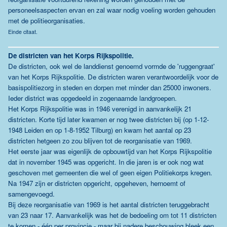
personeelsaspecten ervan en zal waar nodig voeling worden gehouden
met de politieorganisaties.
Einde citaat.
De districten van het Korps Rijkspolitie.
De districten, ook wel de landdienst genoemd vormde de 'ruggengraat'
van het Korps Rijkspolitie. De districten waren verantwoordelijk voor de
basispolitiezorg in steden en dorpen met minder dan 25000 inwoners.
Ieder district was opgedeeld in zogenaamde landgroepen.
Het Korps Rijkspolitie was in 1946 verenigd in aanvankelijk 21
districten. Korte tijd later kwamen er nog twee districten bij (op 1-12-
1948 Leiden en op 1-8-1952 Tilburg) en kwam het aantal op 23
districten hetgeen zo zou blijven tot de reorganisatie van 1969.
Het eerste jaar was eigenlijk de opbouwtijd van het Korps Rijkspolitie
dat in november 1945 was opgericht. In die jaren is er ook nog wat
geschoven met gemeenten die wel of geen eigen Politiekorps kregen.
Na 1947 zijn er districten opgericht, opgeheven, hernoemt of
samengevoegd.
Bij deze reorganisatie van 1969 is het aantal districten teruggebracht
van 23 naar 17. Aanvankelijk was het de bedoeling om tot 11 districten
te komen - één per provincie - maar bij nadere beschouwing bleek een