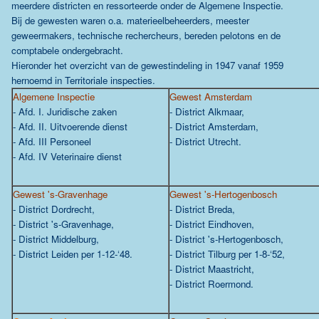
meerdere districten en ressorteerde onder de Algemene Inspectie.
Bij de gewesten waren o.a. materieelbeheerders, meester
geweermakers, technische rechercheurs, bereden pelotons en de
comptabele ondergebracht.
Hieronder het overzicht van de gewestindeling in 1947 vanaf 1959
hernoemd in Territoriale inspecties.
Algemene Inspectie
Gewest Amsterdam
- Afd. I. Juridische zaken
- District Alkmaar,
- Afd. II. Uitvoerende dienst
- District Amsterdam,
- Afd. III Personeel
- District Utrecht.
- Afd. IV Veterinaire dienst
Gewest 's-Gravenhage
Gewest 's-Hertogenbosch
- District Dordrecht,
- District Breda,
- District 's-Gravenhage,
- District Eindhoven,
- District Middelburg,
- District 's-Hertogenbosch,
- District Leiden per 1-12-‘48.
- District Tilburg per 1-8-‘52,
- District Maastricht,
- District Roermond.