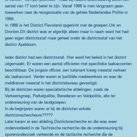
aantal van 17 toch beter te zijn. Vanaf 1988 is men langzaam gaan
toewerken naar de reorganisatie van de gehele Nederlandse Politie in
1994.
In 1986 is het District Flevoland opgericht met de groepen Urk en
Dronten.Dit district was er eigenlijk alleen maar in naam want het had
geen eigen districtsstaf maar geheel onder de districtsstaf van het
district Apeldoorn.
Ieder district had een districtsstaf. Hier werd het beleid in het district
uitgemaakt. Er waren een aantal officieren met specifieke taakaccenten
beschikbaar. De jongste officier, een luitenant kreeg meestal verkeer
als taakaccent. Verder waren er justitiële medewerkers en was de
meldkamer meestal in het districtsbureau gevestigd.
Bij de districten waren specialistische afdelingen, zoals de
Verkeersgroep, Parketpolitie, Beredenen en Veldpolitie, alle ter
ondersteuning van de landgroepen.
In de beginjaren waren er bij de districten enkele
districtsrechercheurs?????
Later kwam er een afdeling Districtsrecherche en die was weer
onderverdeeld in de Technische recherche die de ondersteuning bij
sporenonderzoek verleende en de tactische recherche die de