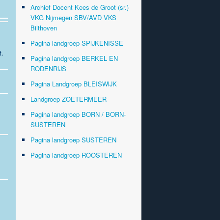
Archief Docent Kees de Groot (sr.)
VKG Nijmegen SBV/AVD VKS
Bilthoven
Pagina landgroep SPIJKENISSE
t.
Pagina landgroep BERKEL EN
RODENRIJS
Pagina Landgroep BLEISWIJK
Landgroep ZOETERMEER
Pagina landgroep BORN / BORN-
SUSTEREN
Pagina landgroep SUSTEREN
Pagina landgroep ROOSTEREN