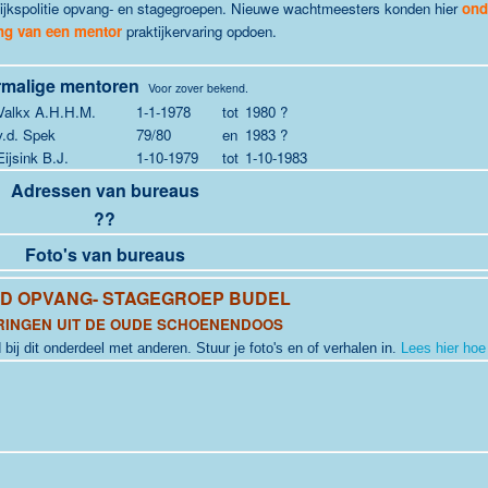
Rijkspolitie opvang- en stagegroepen. Nieuwe wachtmeesters konden hier
ond
ng van een mentor
praktijkervaring opdoen.
malige mentoren
Voor zover bekend.
Valkx A.H.H.M.
1-1-1978
tot
1980 ?
v.d. Spek
79/80
en
1983 ?
Eijsink B.J.
1-10-1979
tot
1-10-1983
Adressen van bureaus
??
Foto's van bureaus
RD
OPVANG- STAGEGROEP BUDEL
RINGEN UIT DE OUDE SCHOENENDOOS
 bij dit onderdeel met anderen. Stuur je foto's en of verhalen in.
Lees hier hoe