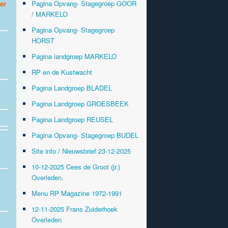
Pagina Opvang- Stagegroep GOOR
er
/ MARKELO
Pagina Opvang- Stagegroep
HORST
Pagina landgroep MARKELO
RP en de Kustwacht
Pagina Landgroep BLADEL
Pagina Landgroep GROESBEEK
Pagina Landgroep REUSEL
Pagina Opvang- Stagegroep BUDEL
Site info / Nieuwsbrief 23-12-2025
10-12-2025 Cees de Groot (jr.)
Overleden.
Menu RP Magazine 1972-1991
12-11-2025 Frans Zuiderhoek
Overleden