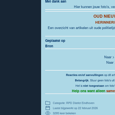
Met dank aan
Hier kunnen jouw foto's, v
OUD NIEU
HERINNERI
Een overzicht van artikelen uit oude politieti
Geplaatst op
Bron
Naar 
Naar
Reacties en/of aanvullingen
op dit art
Belangrijk
. Stuur geen foto's u
Het is
niet toegestaan
om foto'
Help ons want alleen
same
Categorie: RPD District Eindhoven
Laatst bijgewerkt op 22 februari 2026
3295 keer bekeken