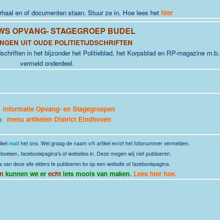
erhaal en of documenten staan. Stuur ze in. Hoe lees het
hier
WS OPVANG- STAGEGROEP BUDEL
NGEN UIT OUDE POLITIETIJDSCHRIFTEN
jdschriften in het bijzonder het Politieblad, het Korpsblad en RP-magazine m.b.
vermeld onderdeel.
>
informatie Opvang- en Stagegroepen
 >
menu artikelen District Eindhoven
ikel
mail
het ons. Wel graag de naam v/h artikel en/of het fotonummer vermelden.
it boeken, facebookpagina's of websites in. Deze mogen wij niet publiceren.
s van deze site elders te publiceren bv op een website of facebookpagina.
n
kunnen we er
echt
iets moois van maken.
Lees hier hoe.