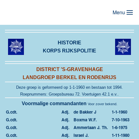
Menu
Terug naar hoofdinhoud
HISTORIE
KORPS RIJKSPOLITIE
DISTRICT 'S-GRAVENHAGE
LANDGROEP BERKEL EN RODENRIJS
Deze groep is geformeerd op 1-1-1960 en
bestaan tot 1994.
Roepnummers: Groepsbureau 72. Voertuigen 42.1 e.v..
Voormalige commandanten
Voor zover bekend.
G.cdt.
Adj.
de Bakker J
1-1-1960
G.cdt.
Adj.
Boxma W.F.
7-10-1963
G.cdt.
Adj.
Ammerlaan J. Th.
1-6-1975
G.cdt.
Adj.
Israel J.
1-11-1980