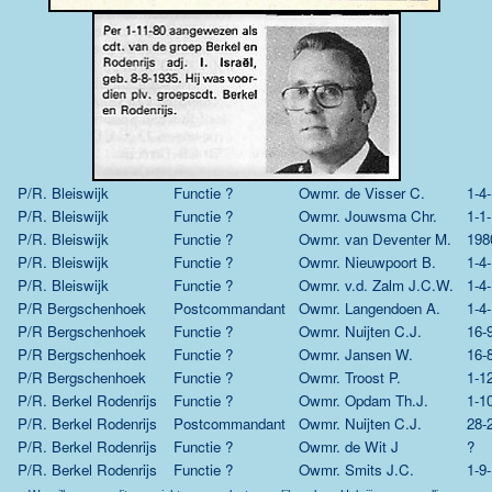
P/R. Bleiswijk
Functie ?
Owmr.
de Visser C.
1-4
P/R. Bleiswijk
Functie ?
Owmr.
Jouwsma Chr.
1-1
P/R. Bleiswijk
Functie ?
Owmr.
van Deventer M.
198
P/R. Bleiswijk
Functie ?
Owmr.
Nieuwpoort B.
1-4
P/R. Bleiswijk
Functie ?
Owmr.
v.d. Zalm J.C.W.
1-4
P/R Bergschenhoek
Postcommandant
Owmr.
Langendoen A.
1-4
P/R Bergschenhoek
Functie ?
Owmr.
Nuijten C.J.
16-
P/R Bergschenhoek
Functie ?
Owmr.
Jansen W.
16-
P/R Bergschenhoek
Functie ?
Owmr.
Troost P.
1-1
P/R. Berkel Rodenrijs
Functie ?
Owmr.
Opdam Th.J.
1-1
P/R. Berkel Rodenrijs
Postcommandant
Owmr.
Nuijten C.J.
28-
P/R. Berkel Rodenrijs
Functie ?
Owmr.
de Wit J
?
P/R. Berkel Rodenrijs
Functie ?
Owmr.
Smits J.C.
1-9