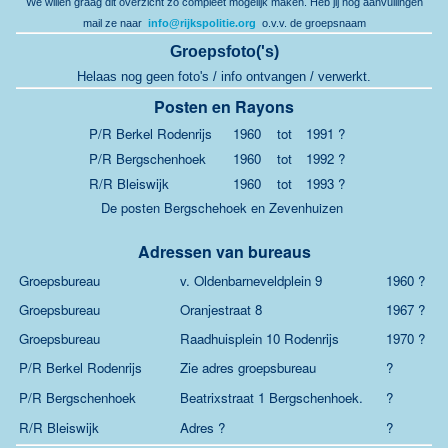
We willen graag dit overzicht zo compleet mogelijk maken. Heb jij nog aanvullingen
mail ze naar
info@rijkspolitie.org
o.v.v. de groepsnaam
Groepsfoto('s)
Helaas nog geen foto's / info ontvangen / verwerkt.
Posten en Rayons
P/R Berkel Rodenrijs
1960
tot
1991 ?
P/R Bergschenhoek
1960
tot
1992 ?
R/R Bleiswijk
1960
tot
1993 ?
De posten Bergschehoek en Zevenhuizen
Adressen van bureaus
Groepsbureau
v. Oldenbarneveldplein 9
1960 ?
Groepsbureau
Oranjestraat 8
1967 ?
Groepsbureau
Raadhuisplein 10 Rodenrijs
1970 ?
P/R Berkel Rodenrijs
Zie adres groepsbureau
?
P/R Bergschenhoek
Beatrixstraat 1 Bergschenhoek.
?
R/R Bleiswijk
Adres ?
?