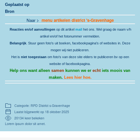
Geplaatst op
Bron
Naar >
menu artikelen district 's-Gravenhage
Reacties en/of aanvullingen
op dit artikel
mail
het ons. Wel graag de naam v/h
artikel en/of het fotonummer vermelden.
Belangrijk
. Stuur geen foto's uit boeken, facebookpagina's of websites in. Deze
mogen wij niet publiceren.
Het is
niet toegestaan
om foto's van deze site elders te publiceren bv op een
website of facebookpagina.
Help ons want alleen
samen
kunnen we er
echt
iets moois van
maken.
Lees hier hoe.
Categorie: RPD District s-Gravenhage
Laatst bijgewerkt op 18 oktober 2025
20134 keer bekeken
Lorem ipsum dolor sit amet.