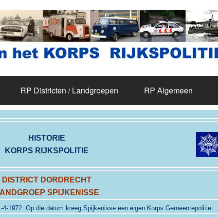
RP Districten / Landgroepen
RP Algemeen
HISTORIE
KORPS RIJKSPOLITIE
DISTRICT DORDRECHT
ANDGROEP SPIJKENISSE
.
1-4-1972. Op die datum kreeg Spijkenisse een eigen Korps Gemeentepolitie