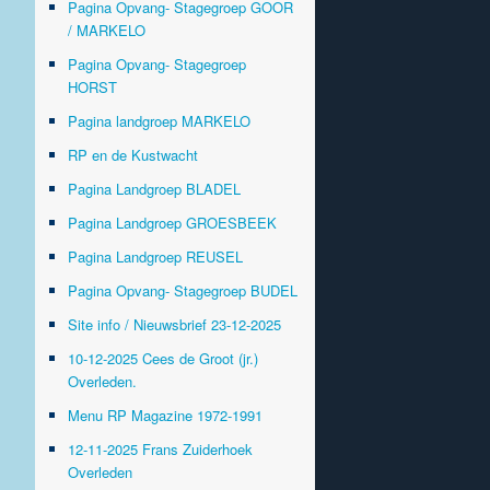
Pagina Opvang- Stagegroep GOOR
/ MARKELO
Pagina Opvang- Stagegroep
HORST
Pagina landgroep MARKELO
RP en de Kustwacht
Pagina Landgroep BLADEL
Pagina Landgroep GROESBEEK
Pagina Landgroep REUSEL
Pagina Opvang- Stagegroep BUDEL
Site info / Nieuwsbrief 23-12-2025
10-12-2025 Cees de Groot (jr.)
Overleden.
Menu RP Magazine 1972-1991
12-11-2025 Frans Zuiderhoek
Overleden