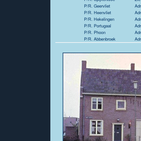
P/R. Geervliet
Adr
P/R. Heenvliet
Adr
P/R. Hekelingen
Adr
P/R. Portugaal
Adr
P/R. Phoon
Adr
P/R. Abbenbroek
Adr