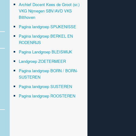
Archief Docent Kees de Groot (sr.)
VKG Nijmegen SBV/AVD VKS
Bilthoven
Pagina landgroep SPIJKENISSE
Pagina landgroep BERKEL EN
RODENRIJS
Pagina Landgroep BLEISWIJK
Landgroep ZOETERMEER
Pagina landgroep BORN / BORN-
SUSTEREN
Pagina landgroep SUSTEREN
Pagina landgroep ROOSTEREN