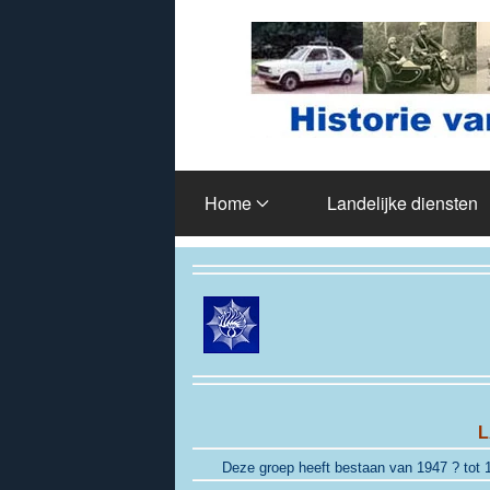
Terug naar hoofdinhoud
Home
Landelijke diensten
L
Deze groep heeft bestaan van 1947 ? tot 