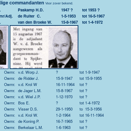
lige commandanten
Voor zover bekend.
.
Paskamp H.D.
1947 ?
tot
1953 ?
r/Adj.
de Ruiter C.
1-5-1953
tot
16-5-1967
.
van den Broeke W.
15-8-1967
tot
1-4-1972
Owmr.
v.d. Worp J.
?
tot
1-9-1947
Owmr.
de Ridder J.
15-9-1947
tot
15-9-1955
Owmr.
v.d. Krol W
16-11-1964
tot
?
Owmr.
de Jager L.M.
15-8-1967
tot
?
Owmr.
v.d. Wiel J.P.
1-12-1970
tot
?
Owmr.
Bos E.
?
tot
1-4-1972
Owmr.
Visser D.S.
29-1-1950
to
15-3-1956
Owmr.
v.d. Krol W.
1-2-1964
tot
16-11-1964
Owmr.
de Koning P.
16-7-1965
tot
?
Owmr.
Berkelaar L.M.
1-6-1963
tot
?