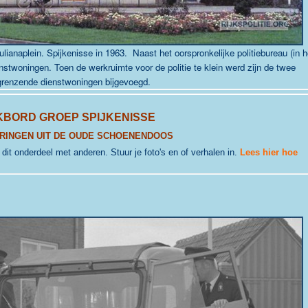
ianaplein. Spijkenisse in 1963. Naast het oorspronkelijke politiebureau (in h
stwoningen. Toen de werkruimte voor de politie te klein werd zijn de twee
renzende dienstwoningen bijgevoegd.
KBORD GROEP SPIJKENISSE
RINGEN UIT DE OUDE SCHOENENDOOS
j dit onderdeel met anderen. Stuur je foto's en of verhalen in.
Lees hier hoe