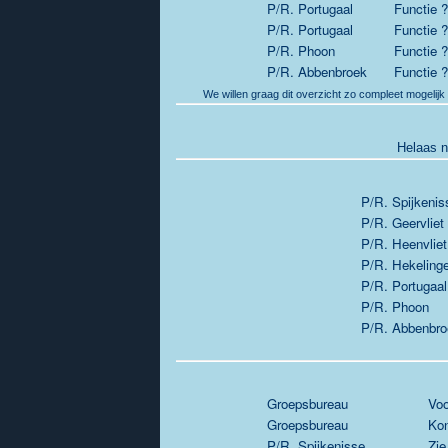
P/R. Portugaal
Functie ?
P/R. Portugaal
Functie ?
P/R. Phoon
Functie ?
P/R. Abbenbroek
Functie ?
We willen graag dit overzicht zo compleet mogelijk
Helaas n
P/R. Spijkenis
P/R. Geervliet
P/R. Heenvliet
P/R. Hekeling
P/R. Portugaal
P/R. Phoon
P/R. Abbenbro
Groepsbureau
Voo
Groepsbureau
Kon
P/R. Spijkenisse
Zie