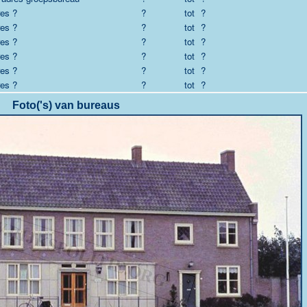
es ?
?
tot
?
es ?
?
tot
?
es ?
?
tot
?
es ?
?
tot
?
es ?
?
tot
?
es ?
?
tot
?
Foto('s) van bureaus