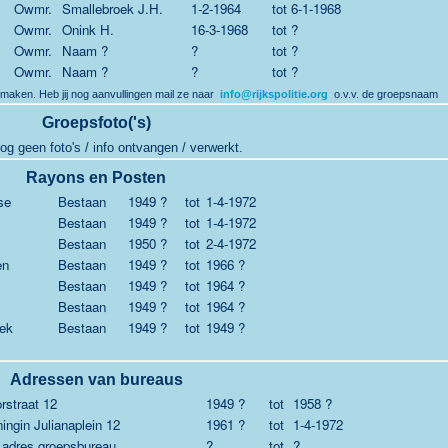
Owmr.
Smallebroek J.H.
1-2-1964
tot
6-1-1968
Owmr.
Onink H.
16-3-1968
tot
?
Owmr.
Naam ?
?
tot
?
Owmr.
Naam ?
?
tot
?
 maken. Heb jij nog aanvullingen mail ze naar
info@rijkspolitie.org
o.v.v. de groepsnaam
Groepsfoto('s)
og geen foto's / info ontvangen / verwerkt.
Rayons en Posten
se
Bestaan
1949 ?
tot
1-4-1972
Bestaan
1949 ?
tot
1-4-1972
Bestaan
1950 ?
tot
2-4-1972
en
Bestaan
1949 ?
tot
1966 ?
Bestaan
1949 ?
tot
1964 ?
Bestaan
1949 ?
tot
1964 ?
ek
Bestaan
1949 ?
tot
1949 ?
Adressen van bureaus
rstraat 12
1949 ?
tot
1958 ?
ingin Julianaplein 12
1961 ?
tot
1-4-1972
 adres groepsbureau
?
tot
?