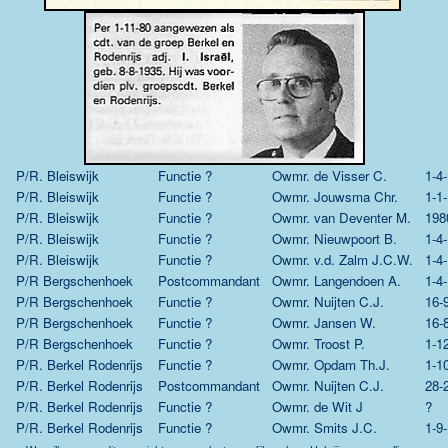
P/R. Bleiswijk
Functie ?
Owmr.
de Visser C.
1-4
P/R. Bleiswijk
Functie ?
Owmr.
Jouwsma Chr.
1-1
P/R. Bleiswijk
Functie ?
Owmr.
van Deventer M.
198
P/R. Bleiswijk
Functie ?
Owmr.
Nieuwpoort B.
1-4
P/R. Bleiswijk
Functie ?
Owmr.
v.d. Zalm J.C.W.
1-4
P/R Bergschenhoek
Postcommandant
Owmr.
Langendoen A.
1-4
P/R Bergschenhoek
Functie ?
Owmr.
Nuijten C.J.
16-
P/R Bergschenhoek
Functie ?
Owmr.
Jansen W.
16-
P/R Bergschenhoek
Functie ?
Owmr.
Troost P.
1-1
P/R. Berkel Rodenrijs
Functie ?
Owmr.
Opdam Th.J.
1-1
P/R. Berkel Rodenrijs
Postcommandant
Owmr.
Nuijten C.J.
28-
P/R. Berkel Rodenrijs
Functie ?
Owmr.
de Wit J
?
P/R. Berkel Rodenrijs
Functie ?
Owmr.
Smits J.C.
1-9