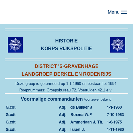
Menu
Terug naar hoofdinhoud
HISTORIE
KORPS RIJKSPOLITIE
DISTRICT 'S-GRAVENHAGE
LANDGROEP BERKEL EN RODENRIJS
Deze groep is geformeerd op 1-1-1960 en
bestaan tot 1994.
Roepnummers: Groepsbureau 72. Voertuigen 42.1 e.v..
Voormalige commandanten
Voor zover bekend.
G.cdt.
Adj.
de Bakker J
1-1-1960
G.cdt.
Adj.
Boxma W.F.
7-10-1963
G.cdt.
Adj.
Ammerlaan J. Th.
1-6-1975
G.cdt.
Adj.
Israel J.
1-11-1980