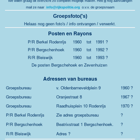
We willen graag dit overzicht zo compleet mogelijk maken. Heb jij nog aanvullingen
mail ze naar
info@rijkspolitie.org
o.v.v. de groepsnaam
Groepsfoto('s)
Helaas nog geen foto's / info ontvangen / verwerkt.
Posten en Rayons
P/R Berkel Rodenrijs
1960
tot
1991 ?
P/R Bergschenhoek
1960
tot
1992 ?
R/R Bleiswijk
1960
tot
1993 ?
De posten Bergschehoek en Zevenhuizen
Adressen van bureaus
Groepsbureau
v. Oldenbarneveldplein 9
1960 ?
Groepsbureau
Oranjestraat 8
1967 ?
Groepsbureau
Raadhuisplein 10 Rodenrijs
1970 ?
P/R Berkel Rodenrijs
Zie adres groepsbureau
?
P/R Bergschenhoek
Beatrixstraat 1 Bergschenhoek.
?
R/R Bleiswijk
Adres ?
?