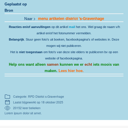
Geplaatst op
Bron
Naar >
menu artikelen district 's-Gravenhage
Reacties en/of aanvullingen
op dit artikel
mail
het ons. Wel graag de naam v/h
artikel en/of het fotonummer vermelden.
Belangrijk
. Stuur geen foto's uit boeken, facebookpagina's of websites in. Deze
mogen wij niet publiceren.
Het is
niet toegestaan
om foto's van deze site elders te publiceren bv op een
website of facebookpagina.
Help ons want alleen
samen
kunnen we er
echt
iets moois van
maken.
Lees hier hoe.
Categorie: RPD District s-Gravenhage
Laatst bijgewerkt op 18 oktober 2025
20152 keer bekeken
Lorem ipsum dolor sit amet.