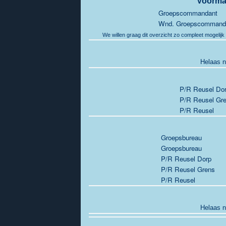
Voorma
Groepscommandant
Wnd. Groepscommand
We willen graag dit overzicht zo compleet mogelijk
Helaas n
P/R Reusel Do
P/R Reusel Gr
P/R Reusel
Groepsbureau
Groepsbureau
P/R Reusel Dorp
P/R Reusel Grens
P/R Reusel
Helaas n