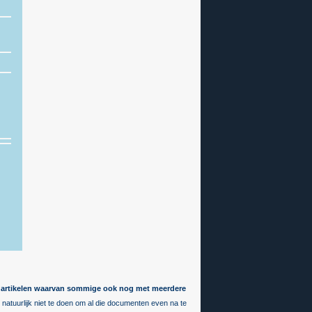
00 artikelen waarvan sommige ook nog met meerdere
et natuurlijk niet te doen om al die documenten even na te