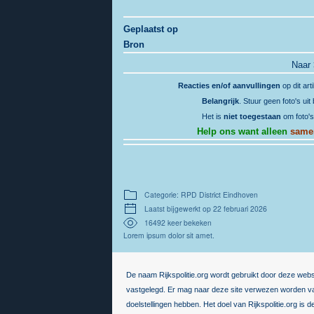
Geplaatst op
Bron
Naar
Reacties en/of aanvullingen
op dit art
Belangrijk
. Stuur geen foto's ui
Het is
niet toegestaan
om foto's
Help ons want alleen
same
Categorie: RPD District Eindhoven
Laatst bijgewerkt op 22 februari 2026
16492 keer bekeken
Lorem ipsum dolor sit amet.
De naam Rijkspolitie.org wordt gebruikt door deze webs
vastgelegd. Er mag naar deze site verwezen worden van
doelstellingen hebben. Het doel van Rijkspolitie.org is 