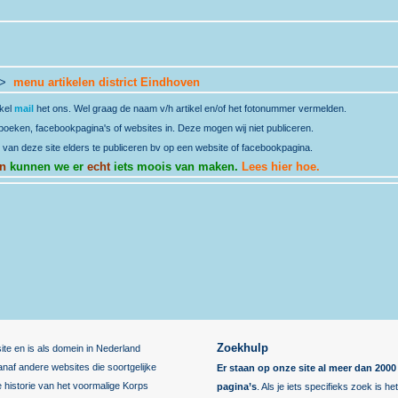
 >
menu artikelen district Eindhoven
ikel
mail
het ons. Wel graag de naam v/h artikel en/of het fotonummer vermelden.
t boeken, facebookpagina's of websites in. Deze mogen wij niet publiceren.
 van deze site elders te publiceren bv op een website of facebookpagina.
n
kunnen we er
echt
iets moois van maken.
Lees hier hoe.
Zoekhulp
ite en is als domein in Nederland
af andere websites die soortgelijke
Er staan op onze site al meer dan 20
de historie van het voormalige Korps
pagina’s
. Als je iets specifieks zoek is h