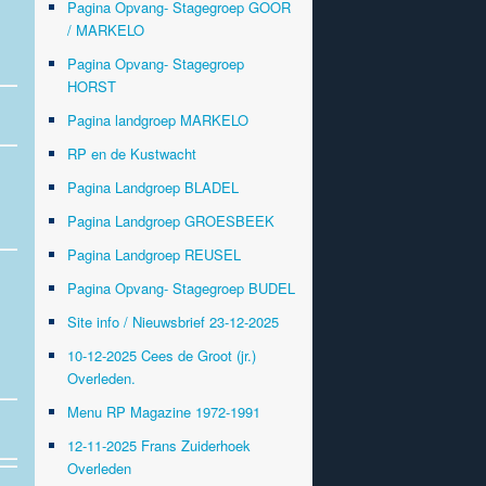
Pagina Opvang- Stagegroep GOOR
/ MARKELO
Pagina Opvang- Stagegroep
HORST
Pagina landgroep MARKELO
RP en de Kustwacht
Pagina Landgroep BLADEL
Pagina Landgroep GROESBEEK
Pagina Landgroep REUSEL
Pagina Opvang- Stagegroep BUDEL
Site info / Nieuwsbrief 23-12-2025
10-12-2025 Cees de Groot (jr.)
Overleden.
Menu RP Magazine 1972-1991
12-11-2025 Frans Zuiderhoek
Overleden