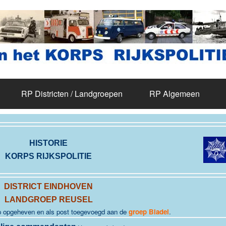
RP Districten / Landgroepen
RP Algemeen
HISTORIE
KORPS RIJKSPOLITIE
DISTRICT EINDHOVEN
LANDGROEP REUSEL
p opgeheven en als post toegevoegd aan de
groep Bladel
.