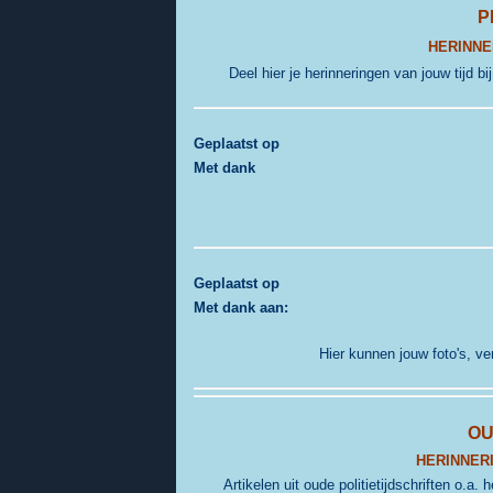
P
HERINNE
Deel hier je herinneringen van jouw tijd bi
G
eplaatst op
Met dank
G
eplaatst op
Met dank aan:
Hier kunnen jouw foto's, v
OU
HERINNERI
Artikelen uit oude politietijdschriften o.a