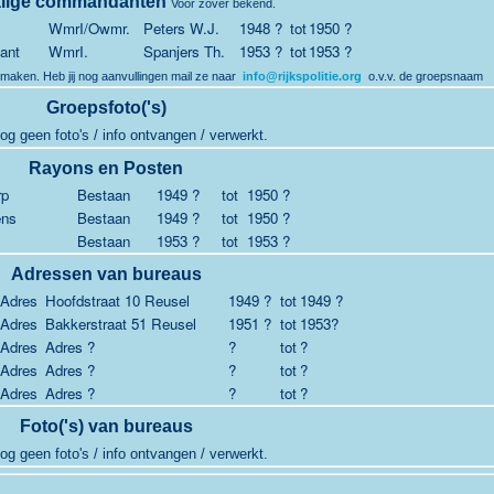
lige commandanten
Voor zover bekend.
WmrI/Owmr.
Peters W.J.
1948 ?
tot
1950 ?
ant
WmrI.
Spanjers Th.
1953 ?
tot
1953 ?
 maken. Heb jij nog aanvullingen mail ze naar
info@rijkspolitie.org
o.v.v. de groepsnaam
Groepsfoto('s)
og geen foto's / info ontvangen / verwerkt.
Rayons en Posten
rp
Bestaan
1949 ?
tot
1950 ?
ens
Bestaan
1949 ?
tot
1950 ?
Bestaan
1953 ?
tot
1953 ?
Adressen van bureaus
Adres
Hoofdstraat 10 Reusel
1949 ?
tot
1949 ?
Adres
Bakkerstraat 51 Reusel
1951 ?
tot
1953?
Adres
Adres ?
?
tot
?
Adres
Adres ?
?
tot
?
Adres
Adres ?
?
tot
?
Foto('s) van bureaus
og geen foto's / info ontvangen / verwerkt.