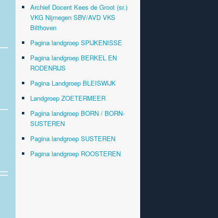
Archief Docent Kees de Groot (sr.)
VKG Nijmegen SBV/AVD VKS
Bilthoven
Pagina landgroep SPIJKENISSE
Pagina landgroep BERKEL EN
RODENRIJS
Pagina Landgroep BLEISWIJK
Landgroep ZOETERMEER
Pagina landgroep BORN / BORN-
SUSTEREN
Pagina landgroep SUSTEREN
Pagina landgroep ROOSTEREN