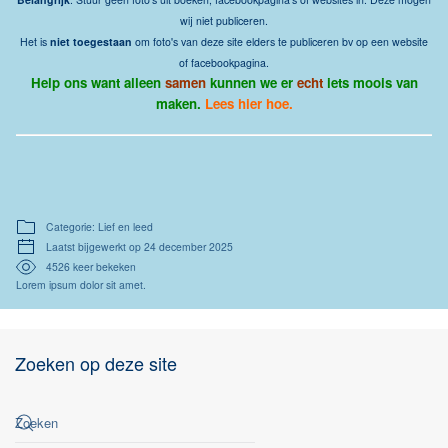
wij niet publiceren.
Het is
niet toegestaan
om foto's van deze site elders te publiceren bv op een website
of facebookpagina.
Help ons want alleen
samen
kunnen we er
echt
iets moois van
maken.
Lees hier hoe.
Categorie: Lief en leed
Laatst bijgewerkt op 24 december 2025
4526 keer bekeken
Lorem ipsum dolor sit amet.
Zoeken op deze site