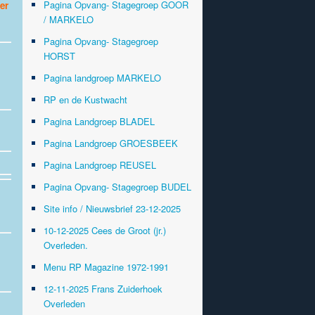
Pagina Opvang- Stagegroep GOOR
er
/ MARKELO
Pagina Opvang- Stagegroep
HORST
Pagina landgroep MARKELO
RP en de Kustwacht
Pagina Landgroep BLADEL
Pagina Landgroep GROESBEEK
Pagina Landgroep REUSEL
Pagina Opvang- Stagegroep BUDEL
Site info / Nieuwsbrief 23-12-2025
10-12-2025 Cees de Groot (jr.)
Overleden.
Menu RP Magazine 1972-1991
12-11-2025 Frans Zuiderhoek
Overleden