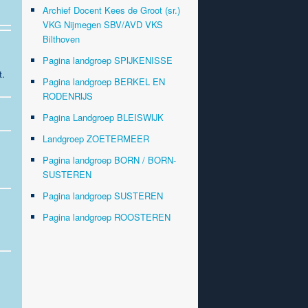
Archief Docent Kees de Groot (sr.)
VKG Nijmegen SBV/AVD VKS
Bilthoven
Pagina landgroep SPIJKENISSE
t.
Pagina landgroep BERKEL EN
RODENRIJS
Pagina Landgroep BLEISWIJK
Landgroep ZOETERMEER
Pagina landgroep BORN / BORN-
SUSTEREN
Pagina landgroep SUSTEREN
Pagina landgroep ROOSTEREN