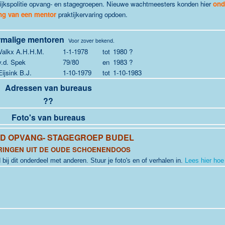
Rijkspolitie opvang- en stagegroepen. Nieuwe wachtmeesters konden hier
ond
ng van een mentor
praktijkervaring opdoen.
malige mentoren
Voor zover bekend.
Valkx A.H.H.M.
1-1-1978
tot
1980 ?
v.d. Spek
79/80
en
1983 ?
Eijsink B.J.
1-10-1979
tot
1-10-1983
Adressen van bureaus
??
Foto's van bureaus
RD
OPVANG- STAGEGROEP BUDEL
RINGEN UIT DE OUDE SCHOENENDOOS
 bij dit onderdeel met anderen. Stuur je foto's en of verhalen in.
Lees hier hoe