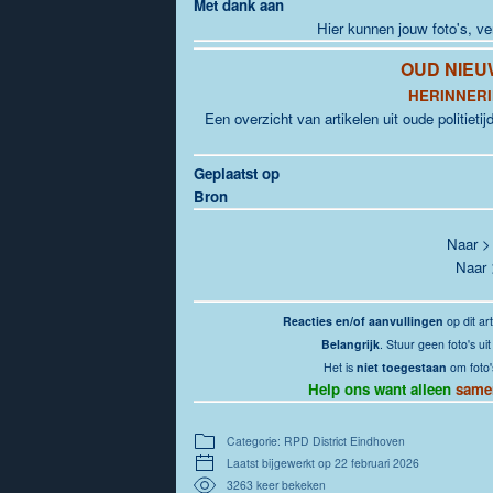
Met dank aan
Hier kunnen jouw foto's, v
OUD NIEU
HERINNERI
Een overzicht van artikelen uit oude politieti
Geplaatst op
Bron
Naar 
Naar
Reacties en/of aanvullingen
op dit art
Belangrijk
. Stuur geen foto's u
Het is
niet toegestaan
om foto'
Help ons want alleen
same
Categorie: RPD District Eindhoven
Laatst bijgewerkt op 22 februari 2026
3263 keer bekeken