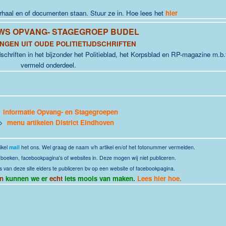
erhaal en of documenten staan. Stuur ze in. Hoe lees het
hier
WS OPVANG- STAGEGROEP BUDEL
NGEN UIT OUDE POLITIETIJDSCHRIFTEN
jdschriften in het bijzonder het Politieblad, het Korpsblad en RP-magazine m.b.
vermeld onderdeel.
>
informatie Opvang- en Stagegroepen
 >
menu artikelen District Eindhoven
ikel
mail
het ons. Wel graag de naam v/h artikel en/of het fotonummer vermelden.
it boeken, facebookpagina's of websites in. Deze mogen wij niet publiceren.
s van deze site elders te publiceren bv op een website of facebookpagina.
n
kunnen we er
echt
iets moois van maken.
Lees hier hoe.