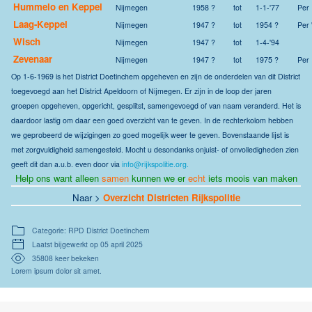
Hummelo en Keppel
Nijmegen
1958 ?
tot
1-1-'77
Per 
Laag-Keppel
Nijmegen
1947 ?
tot
1954 ?
Per
Wisch
Nijmegen
1947 ?
tot
1-4-'94
Zevenaar
Nijmegen
1947 ?
tot
1975 ?
Per
Op 1-6-1969 is het District Doetinchem opgeheven en zijn de onderdelen van dit District
toegevoegd aan het District Apeldoorn of Nijmegen.
Er zijn in de loop der jaren
groepen opgeheven, opgericht, gesplitst, samengevoegd of van naam veranderd. Het is
daardoor lastig om daar een goed overzicht van te geven. In de rechterkolom hebben
we geprobeerd de wijzigingen zo goed mogelijk weer te geven. Bovenstaande lijst is
met zorgvuldigheid samengesteld. Mocht u desondanks onjuist- of onvolledigheden zien
geeft dit dan a.u.b. even door via
info@rijkspolitie.org
.
Help ons want alleen
samen
kunnen we er
echt
iets moois van maken
Naar >
Overzicht Districten Rijkspolitie
Categorie: RPD District Doetinchem
Laatst bijgewerkt op 05 april 2025
35808 keer bekeken
Lorem ipsum dolor sit amet.