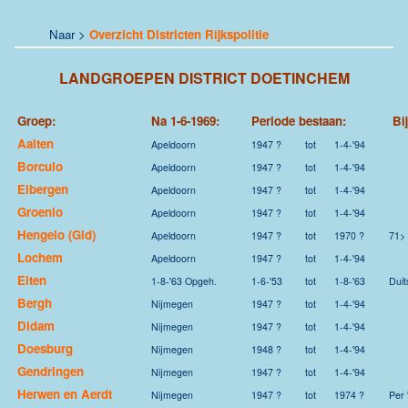
Naar >
Overzicht Districten Rijkspolitie
LANDGROEPEN DISTRICT DOETINCHEM
Groep:
Na 1-6-1969:
Periode bestaan:
Bi
Aalten
Apeldoorn
1947 ?
tot
1-4-'94
Borculo
Apeldoorn
1947 ?
tot
1-4-'94
Eibergen
Apeldoorn
1947 ?
tot
1-4-'94
Groenlo
Apeldoorn
1947 ?
tot
1-4-'94
Hengelo (Gld)
Apeldoorn
1947 ?
tot
1970 ?
71>
Lochem
Apeldoorn
1947 ?
tot
1-4-'94
Elten
1-8-'63 Opgeh.
1-6-'53
tot
1-8-'63
Duit
Bergh
Nijmegen
1947 ?
tot
1-4-'94
Didam
Nijmegen
1947 ?
tot
1-4-'94
Doesburg
Nijmegen
1948 ?
tot
1-4-'94
Gendringen
Nijmegen
1947 ?
tot
1-4-'94
Herwen en Aerdt
Nijmegen
1947 ?
tot
1974 ?
Per 