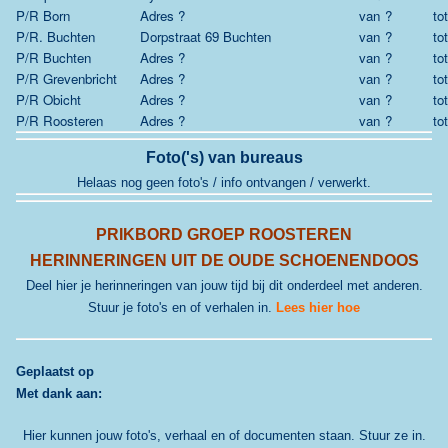
P/R Born
Adres ?
van
?
tot
P/R. Buchten
Dorpstraat 69 Buchten
van
?
tot
P/R Buchten
Adres ?
van
?
tot
P/R Grevenbricht
Adres ?
van
?
tot
P/R Obicht
Adres ?
van
?
tot
P/R Roosteren
Adres ?
van
?
tot
Foto('s) van bureaus
Helaas nog geen foto's / info ontvangen / verwerkt.
PRIKBORD GROEP ROOSTEREN
HERINNERINGEN UIT DE OUDE SCHOENENDOOS
Deel hier je herinneringen van jouw tijd bij dit onderdeel met anderen.
Stuur je foto's en of verhalen in.
Lees hier hoe
G
eplaatst op
Met dank aan:
Hier kunnen jouw foto's, verhaal en of documenten staan. Stuur ze in.