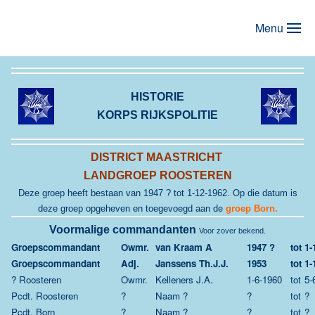
Menu
Terug naar hoofdinhoud
HISTORIE
KORPS RIJKSPOLITIE
DISTRICT MAASTRICHT
LANDGROEP ROOSTEREN
Deze groep heeft bestaan van 1947 ? tot 1-12-1962. Op die datum is
deze groep opgeheven en toegevoegd aan de
groep Born.
Voormalige commandanten
Voor zover bekend.
Groepscommandant
Owmr.
van Kraam A
1947 ?
tot
1-
Groepscommandant
Adj.
Janssens Th.J.J.
1953
tot
1-
? Roosteren
Owmr.
Kelleners J.A.
1-6-1960
tot
5-
Pcdt. Roosteren
?
Naam ?
?
tot
?
Pcdt. Born
?
Naam ?
?
tot
?