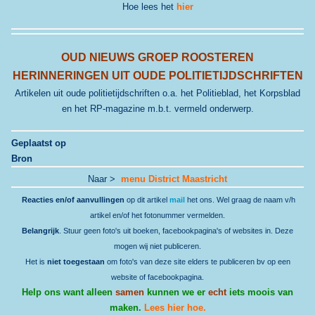
Hoe lees het
hier
OUD NIEUWS GROEP ROOSTEREN
HERINNERINGEN UIT OUDE POLITIETIJDSCHRIFTEN
Artikelen uit oude politietijdschriften o.a. het Politieblad, het Korpsblad
en het RP-magazine m.b.t. vermeld onderwerp.
Geplaatst op
Bron
Naar >
menu District Maastricht
Reacties en/of aanvullingen
op dit artikel
mail
het ons. Wel graag de naam v/h
artikel en/of het fotonummer vermelden.
Belangrijk
. Stuur geen foto's uit boeken, facebookpagina's of websites in. Deze
mogen wij niet publiceren.
Het is
niet toegestaan
om foto's van deze site elders te publiceren bv op een
website of facebookpagina.
Help ons want alleen
samen
kunnen we er
echt
iets moois van
maken.
Lees hier hoe.