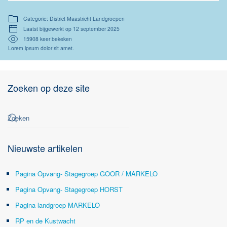
Categorie: District Maastricht Landgroepen
Laatst bijgewerkt op 12 september 2025
15908 keer bekeken
Lorem ipsum dolor sit amet.
Zoeken op deze site
Nieuwste artikelen
Pagina Opvang- Stagegroep GOOR / MARKELO
Pagina Opvang- Stagegroep HORST
Pagina landgroep MARKELO
RP en de Kustwacht