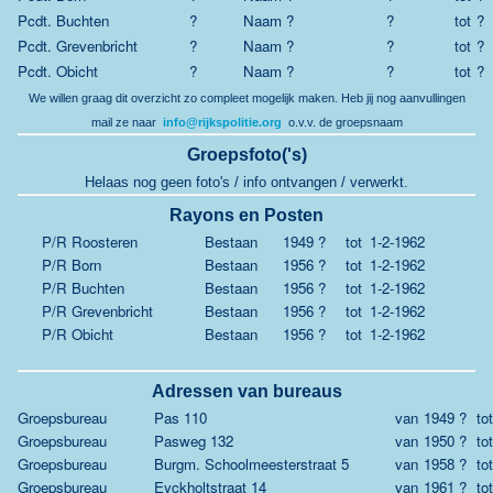
Pcdt. Buchten
?
Naam ?
?
tot
?
Pcdt. Grevenbricht
?
Naam ?
?
tot
?
Pcdt. Obicht
?
Naam ?
?
tot
?
We willen graag dit overzicht zo compleet mogelijk maken.
Heb jij nog aanvullingen
mail ze naar
info@rijkspolitie.org
o.v.v. de groepsnaam
Groepsfoto('s)
Helaas nog geen foto's / info ontvangen / verwerkt.
Rayons en Posten
P/R Roosteren
Bestaan
1949 ?
tot
1-2-1962
P/R Born
Bestaan
1956 ?
tot
1-2-1962
P/R Buchten
Bestaan
1956 ?
tot
1-2-1962
P/R Grevenbricht
Bestaan
1956 ?
tot
1-2-1962
P/R Obicht
Bestaan
1956 ?
tot
1-2-1962
Adressen van bureaus
Groepsbureau
Pas 110
van
1949 ?
tot
Groepsbureau
Pasweg 132
van
1950 ?
tot
Groepsbureau
Burgm. Schoolmeesterstraat 5
van
1958 ?
tot
Groepsbureau
Eyckholtstraat 14
van
1961 ?
tot