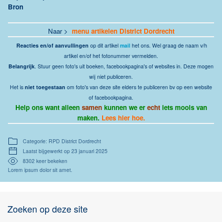
Bron
Naar >
menu artikelen District Dordrecht
Reacties en/of aanvullingen
op dit artikel
mail
het ons. Wel graag de naam v/h
artikel en/of het fotonummer vermelden.
Belangrijk
. Stuur geen foto's uit boeken, facebookpagina's of websites in. Deze mogen
wij niet publiceren.
Het is
niet toegestaan
om foto's van deze site elders te publiceren bv op een website
of facebookpagina.
Help ons want alleen
samen
kunnen we er
echt
iets moois van
maken.
Lees hier hoe.
Categorie: RPD District Dordrecht
Laatst bijgewerkt op 23 januari 2025
8302 keer bekeken
Lorem ipsum dolor sit amet.
Zoeken op deze site