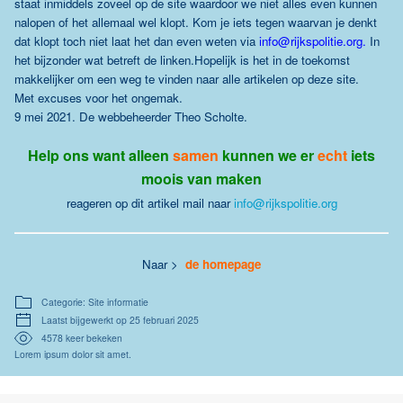
staat inmiddels zoveel op de site waardoor we niet alles even kunnen
nalopen of het allemaal wel klopt. Kom je iets tegen waarvan je denkt
dat klopt toch niet laat het dan even weten via
info@rijkspolitie.org
.
In
het bijzonder wat betreft de linken.Hopelijk is het in de toekomst
makkelijker om een weg te vinden naar alle artikelen op deze site.
Met excuses voor het ongemak.
9 mei 2021. De webbeheerder Theo Scholte.
Help ons want alleen
samen
kunnen we er
echt
iets
moois van maken
reageren op dit artikel mail naar
info@rijkspolitie.org
Naar >
de homepage
Categorie: Site informatie
Laatst bijgewerkt op 25 februari 2025
4578 keer bekeken
Lorem ipsum dolor sit amet.