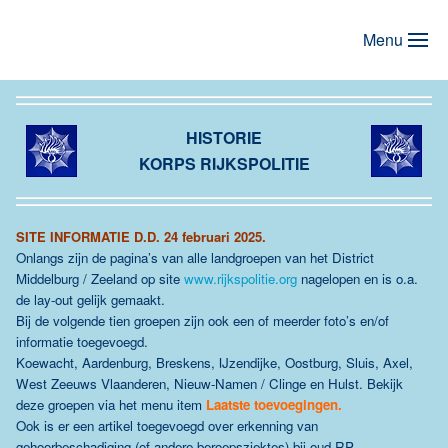
Menu
Terug naar hoofdinhoud
HISTORIE
KORPS RIJKSPOLITIE
SITE INFORMATIE D.D. 24 februari 2025.
Onlangs zijn de pagina’s van alle landgroepen van het District
Middelburg / Zeeland op site
www.rijkspolitie.org
nagelopen en is o.a.
de lay-out gelijk gemaakt.
Bij de volgende tien groepen zijn ook een of meerder foto’s en/of
informatie toegevoegd.
Koewacht, Aardenburg, Breskens, IJzendijke, Oostburg, Sluis, Axel,
West Zeeuws Vlaanderen, Nieuw-Namen / Clinge en Hulst.
Bekijk
deze groepen via het menu item
Laatste toevoegingen.
Ook is er een artikel toegevoegd over erkenning van
gehoorbeschadiging (of andere beroepsziektes) bij oud RP