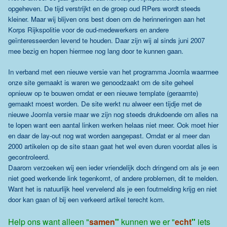
opgeheven. De tijd verstrijkt en de groep oud RPers wordt steeds
kleiner. Maar wij blijven ons best doen om de herinneringen aan het
Korps Rijkspolitie voor de oud-medewerkers en andere
geïnteresseerden levend te houden. Daar zijn wij al sinds juni 2007
mee bezig en hopen hiermee nog lang door te kunnen gaan.
In verband met een nieuwe versie van het programma Joomla waarmee
onze site gemaakt is waren we genoodzaakt om de site geheel
opnieuw op te bouwen omdat er een nieuwe template (geraamte)
gemaakt moest worden.
De site werkt nu alweer een tijdje met de
nieuwe Joomla versie maar we zijn nog steeds drukdoende om alles na
te lopen want een aantal linken werken helaas niet meer. Ook moet hier
en daar de lay-out nog wat worden aangepast.
Omdat er al meer dan
2000 artikelen op de site staan gaat het wel even duren voordat alles is
gecontroleerd.
Daarom verzoeken wij een ieder vriendelijk doch dringend om als je een
niet goed werkende link tegenkomt, of andere problemen, dit te melden.
Want het is natuurlijk heel vervelend als je een foutmelding krijg en niet
door kan gaan of bij een verkeerd artikel terecht kom.
Help ons want alleen "
samen
"
kunnen we er "
echt
"
iets