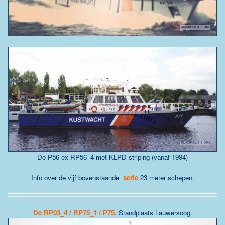
De P56 ex RP56_4 met KLPD striping (vanaf 1994)
Info over de vijf bovenstaande
serie
23 meter schepen.
De RP03_4 / RP75_1 / P75
.
Standplaats Lauwersoog.