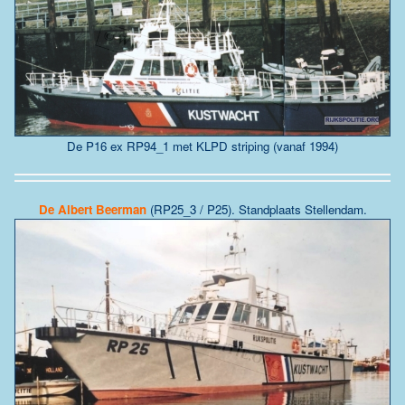
De P16 ex RP94_1 met KLPD striping (vanaf 1994)
De
Albert Beerman
(RP25_3 / P25)
. Standplaats
Stellendam
.