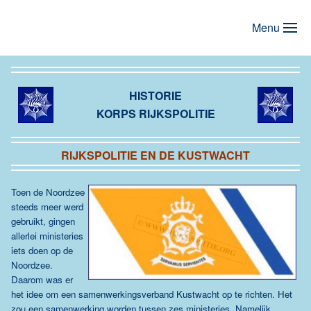
Menu
Terug naar hoofdinhoud
HISTORIE
KORPS RIJKSPOLITIE
RIJKSPOLITIE EN DE KUSTWACHT
Toen de Noordzee
steeds meer werd
gebruikt, gingen
allerlei ministeries
iets doen op de
Noordzee.
Daarom was er
het idee om een
samenwerkingsverband
Kustwacht op te richten. Het
zou een
samenwerking worden tussen zes ministeries. Namelijk