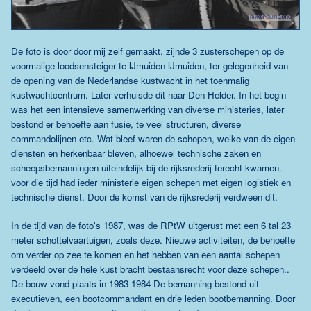
De foto is door door mij zelf gemaakt, zijnde 3 zusterschepen op de
voormalige loodsensteiger te IJmuiden IJmuiden, ter gelegenheid van
de opening van de Nederlandse kustwacht in het toenmalig
kustwachtcentrum. Later verhuisde dit naar Den Helder. In het begin
was het een intensieve samenwerking van diverse ministeries, later
bestond er behoefte aan fusie, te veel structuren, diverse
commandolijnen etc. Wat bleef waren de schepen, welke van de eigen
diensten en herkenbaar bleven, alhoewel technische zaken en
scheepsbemanningen uiteindelijk bij de rijksrederij terecht kwamen.
voor die tijd had ieder ministerie eigen schepen met eigen logistiek en
technische dienst. Door de komst van de rijksrederij verdween dit.
In de tijd van de foto's 1987, was de RPtW uitgerust met een 6 tal 23
meter schottelvaartuigen, zoals deze. Nieuwe activiteiten, de behoefte
om verder op zee te komen en het hebben van een aantal schepen
verdeeld over de hele kust bracht bestaansrecht voor deze schepen..
De bouw vond plaats in 1983-1984 De bemanning bestond uit
executieven, een bootcommandant en drie leden bootbemanning. Door