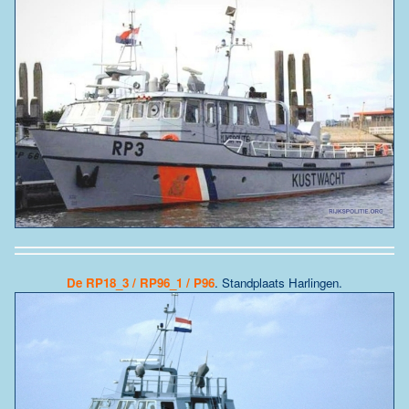
De
RP18_3 / RP96_1 / P96
. Standplaats Harlingen.