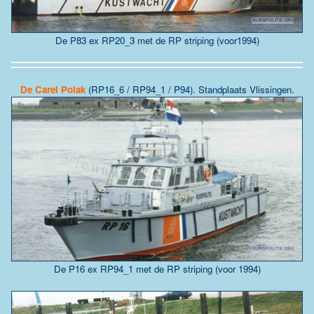
De P83 ex RP20_3 met de RP striping (voor1994)
De
Carel Polak
(RP16_6 / RP94_1 / P94). Standplaats
Vlissingen
.
De P16 ex RP94_1 met de RP striping (voor 1994)