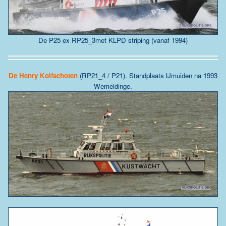
De P25 ex RP25_3met KLPD striping (vanaf 1994)
De
Henry Kolfschoten
(RP21_4 / P21). Standplaats
IJmuiden
na 1993
Wemeldinge
.