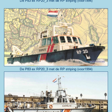
De P83 ex RP20_3 met de RP striping (voor1994)
De P83 ex RP20_3 met de RP striping (voor1994)