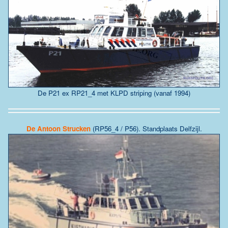
De P21 ex RP21_4 met KLPD striping (vanaf 1994)
De
Antoon Strucken
(RP56_4 / P56)
. Standplaats Delfzijl.