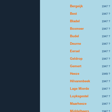
Bergeijk
1947 ?
Best
1947 ?
Bladel
1947 ?
Boxmeer
1947 ?
Budel
1947 ?
Deurne
1947 ?
Eersel
1947 ?
Geldrop
1947 ?
Gemert
1947 ?
Heeze
1949 ?
Hilvarenbeek
1947 ?
Lage Mierde
1947 ?
Luyksgestel
1947 ?
Maarheeze
1947 ?
Middelbeers
1947 ?