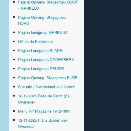
Pagina Opvang- Stagegroep GOOR
/ MARKELO
Pagina Opvang- Stagegroep
HORST
Pagina landgroep MARKELO
RP en de Kustwacht
Pagina Landgroep BLADEL
Pagina Landgroep GROESBEEK
Pagina Landgroep REUSEL
Pagina Opvang- Stagegroep BUDEL
Site info / Nieuwsbrief 23-12-2025
10-12-2025 Cees de Groot (jr.)
Overleden.
Menu RP Magazine 1972-1991
12-11-2025 Frans Zuiderhoek
Overleden