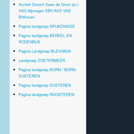
Archief Docent Kees de Groot (sr.)
VKG Nijmegen SBV/AVD VKS
Bilthoven
Pagina landgroep SPIJKENISSE
Pagina landgroep BERKEL EN
RODENRIJS
Pagina Landgroep BLEISWIJK
Landgroep ZOETERMEER
Pagina landgroep BORN / BORN-
SUSTEREN
Pagina landgroep SUSTEREN
Pagina landgroep ROOSTEREN