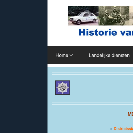
Terug naar hoofdinhoud
Home
Landelijke diensten
M
Districtsst
>