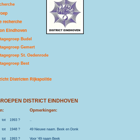
echerche
roep
e recherche
ton Eindhoven
tagegroep Budel
tagegroep Gemert
tagegroep St. Oedenrode
tagegroep Best
icht Districten Rijkspolitie
ROEPEN DISTRICT EINDHOVEN
n:
Opmerkingen:
tot
1993 ?
..
tot
1948 ?
49 Nieuwe naam. Beek en Donk
tot
1993 ?
Voor '49 naam Beek