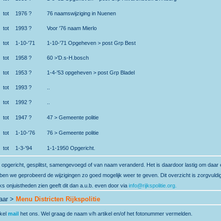
tot
1976 ?
76 naamswijziging in Nuenen
tot
1993 ?
Voor '76 naam Mierlo
tot
1-10-'71
1-10-'71 Opgeheven > post Grp Best
tot
1958 ?
60 >'D.s-H.bosch
tot
1953 ?
1-4-'53 opgeheven > post Grp Bladel
tot
1993 ?
..
tot
1992 ?
..
tot
1947 ?
47 > Gemeente politie
tot
1-10-'76
76 > Gemeente politie
tot
1-3-'94
1-1-1950 Opgericht.
, opgericht, gesplitst, samengevoegd of van naam veranderd. Het is daardoor lastig om daar
en we geprobeerd de wijzigingen zo goed mogelijk weer te geven. Dit overzicht i
s
zorgvuldi
onjuistheden zien geeft dit dan a.u.b. even door via
info@rijkspolitie.org
.
aar >
Menu Districten Rijkspolitie
ikel
mail
het ons. Wel graag de naam v/h artikel en/of het fotonummer vermelden.