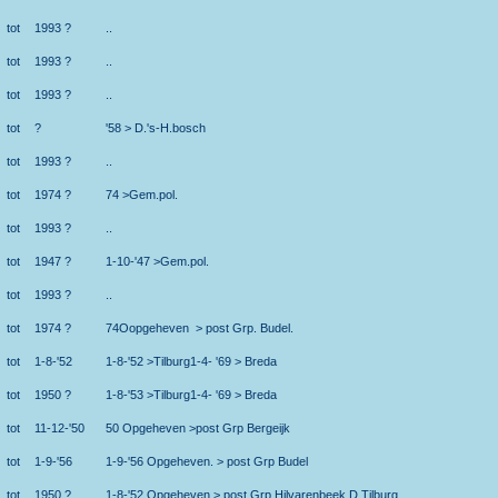
tot
1993 ?
..
tot
1993 ?
..
tot
1993 ?
..
tot
?
'58 > D.'s-H.bosch
tot
1993 ?
..
tot
1974 ?
74 >Gem.pol.
tot
1993 ?
..
tot
1947 ?
1-10-'47 >Gem.pol.
tot
1993 ?
..
tot
1974 ?
74Oopgeheven > post Grp. Budel.
tot
1-8-'52
1-8-'52 >Tilburg1-4- '69 > Breda
tot
1950 ?
1-8-'53 >Tilburg1-4- '69 > Breda
tot
11-12-'50
50 Opgeheven >post Grp Bergeijk
tot
1-9-'56
1-9-'56 Opgeheven. > post Grp Budel
tot
1950 ?
1-8-'52 Opgeheven > post Grp Hilvarenbeek D.Tilburg