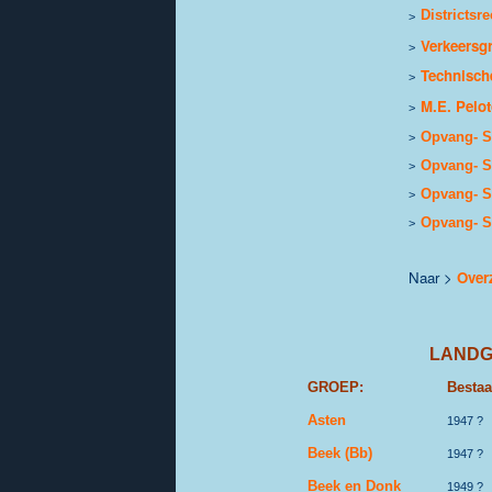
Districtsr
>
Verkeersg
>
Technisch
>
M.E. Pelo
>
Opvang- S
>
Opvang- S
>
O
pvang- S
>
Opvang- S
>
Naar >
Overz
LANDG
GROEP:
Bestaa
Asten
1947 ?
Beek (Bb)
1947 ?
Beek en Donk
1949 ?