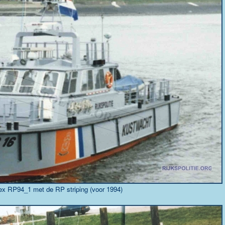
x RP94_1 met de RP striping (voor 1994)