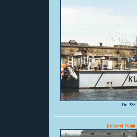
De P83 
De
Carel Polak
(