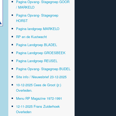
Pagina Opvang- Stagegroep GOOR
/ MARKELO
Pagina Opvang- Stagegroep
HORST
Pagina landgroep MARKELO
RP en de Kustwacht
Pagina Landgroep BLADEL
Pagina Landgroep GROESBEEK
Pagina Landgroep REUSEL
Pagina Opvang- Stagegroep BUDEL
Site info / Nieuwsbrief 23-12-2025
10-12-2025 Cees de Groot (jr.)
Overleden.
Menu RP Magazine 1972-1991
12-11-2025 Frans Zuiderhoek
Overleden