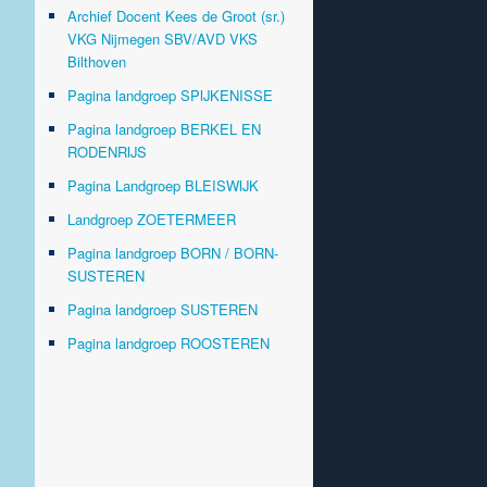
Archief Docent Kees de Groot (sr.)
VKG Nijmegen SBV/AVD VKS
Bilthoven
Pagina landgroep SPIJKENISSE
Pagina landgroep BERKEL EN
RODENRIJS
Pagina Landgroep BLEISWIJK
Landgroep ZOETERMEER
Pagina landgroep BORN / BORN-
SUSTEREN
Pagina landgroep SUSTEREN
Pagina landgroep ROOSTEREN