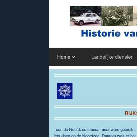
Terug naar hoofdinhoud
Home
Landelijke diensten
RIJK
Toen de Noordzee steeds meer werd gebruikt, gi
iets doen op de Noordzee.
Daarom was er het